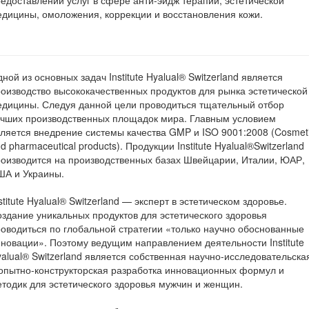
едоставлении услуг в сфере анти-эйдж терапии, эстетической
дицины, омоложения, коррекции и восстановления кожи.
ной из основных задач Institute Hyalual® Switzerland является
оизводство высококачественных продуктов для рынка эстетической
дицины. Следуя данной цели проводиться тщательный отбор
учших производственных площадок мира. Главным условием
ляется внедрение системы качества GMP и ISO 9001:2008 (Cosmet
d pharmaceutical products). Продукции Institute Hyalual®Switzerland
оизводится на производственных базах Швейцарии, Италии, ЮАР,
ША и Украины.
stitute Hyalual® Switzerland — эксперт в эстетическом здоровье.
здание уникальных продуктов для эстетического здоровья
оводиться по глобальной стратегии «только научно обоснованные
новации». Поэтому ведущим направлением деятельности Institute
alual® Switzerland является собственная научно-исследовательска
опытно-конструкторская разработка инновационных формул и
тодик для эстетического здоровья мужчин и женщин.