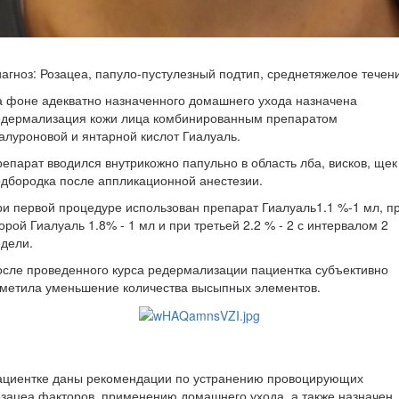
агноз: Розацеа, папуло-пустулезный подтип, среднетяжелое течен
 фоне адекватно назначенного домашнего ухода назначена
едермализация кожи лица комбинированным препаратом
алуроновой и янтарной кислот Гиалуаль.
епарат вводился внутрикожно папульно в область лба, висков, щек
дбородка после аппликационной анестезии.
и первой процедуре использован препарат Гиалуаль1.1 %-1 мл, п
орой Гиалуаль 1.8% - 1 мл и при третьей 2.2 % - 2 с интервалом 2
дели.
сле проведенного курса редермализации пациентка субъективно
метила уменьшение количества высыпных элементов.
ациентке даны рекомендации по устранению провоцирующих
зацеа факторов, применению домашнего ухода, а также назначен