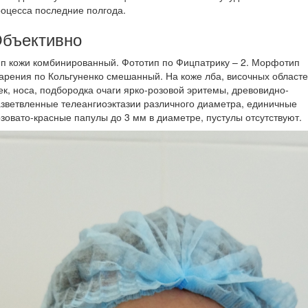
оцесса последние полгода.
бъективно
п кожи комбинированный. Фототип по Фицпатрику – 2. Морфотип
арения по Кольгуненко смешанный. На коже лба, височных областе
к, носа, подбородка очаги ярко-розовой эритемы, древовидно-
зветвленные телеангиоэктазии различного диаметра, единичные
зовато-красные папулы до 3 мм в диаметре, пустулы отсутствуют.