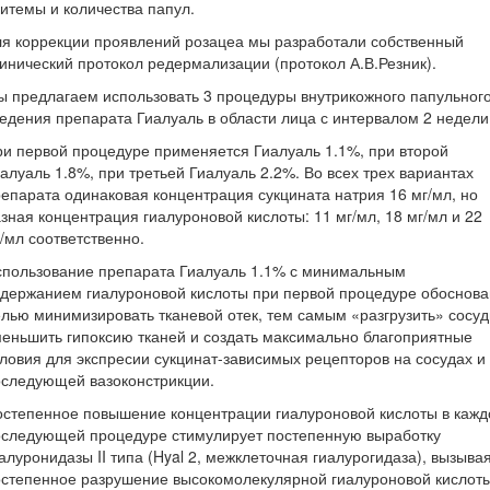
итемы и количества папул.
я коррекции проявлений розацеа мы разработали собственный
инический протокол редермализации (протокол А.В.Резник).
 предлагаем использовать 3 процедуры внутрикожного папульног
едения препарата Гиалуаль в области лица с интервалом 2 недели
и первой процедуре применяется Гиалуаль 1.1%, при второй
алуаль 1.8%, при третьей Гиалуаль 2.2%. Во всех трех вариантах
епарата одинаковая концентрация сукцината натрия 16 мг/мл, но
зная концентрация гиалуроновой кислоты: 11 мг/мл, 18 мг/мл и 22
/мл соответственно.
спользование препарата Гиалуаль 1.1% с минимальным
держанием гиалуроновой кислоты при первой процедуре обоснов
лью минимизировать тканевой отек, тем самым «разгрузить» сосуд
еньшить гипоксию тканей и создать максимально благоприятные
ловия для экспресии сукцинат-зависимых рецепторов на сосудах и
оследующей вазоконстрикции.
степенное повышение концентрации гиалуроновой кислоты в кажд
оследующей процедуре стимулирует постепенную выработку
алуронидазы II типа (Hyal 2, межклеточная гиалурогидаза), вызыва
степенное разрушение высокомолекулярной гиалуроновой кислот