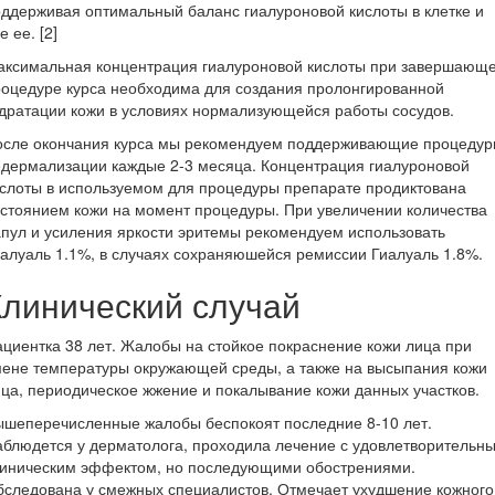
ддерживая оптимальный баланс гиалуроновой кислоты в клетке и
е ее. [2]
аксимальная концентрация гиалуроновой кислоты при завершающ
оцедуре курса необходима для создания пролонгированной
дратации кожи в условиях нормализующейся работы сосудов.
осле окончания курса мы рекомендуем поддерживающие процеду
дермализации каждые 2-3 месяца. Концентрация гиалуроновой
слоты в используемом для процедуры препарате продиктована
стоянием кожи на момент процедуры. При увеличении количества
пул и усиления яркости эритемы рекомендуем использовать
алуаль 1.1%, в случаях сохраняюшейся ремиссии Гиалуаль 1.8%.
Клинический случай
циентка 38 лет. Жалобы на стойкое покраснение кожи лица при
ене температуры окружающей среды, а также на высыпания кожи
ца, периодическое жжение и покалывание кожи данных участков.
ышеперечисленные жалобы беспокоят последние 8-10 лет.
блюдется у дерматолога, проходила лечение с удовлетворительн
линическим эффектом, но последующими обострениями.
следована у смежных специалистов. Отмечает ухудшение кожного