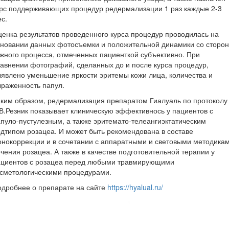
рс поддерживающих процедур редермализации 1 раз каждые 2-3
с.
енка результатов проведенного курса процедур проводилась на
сновании данных фотосъемки и положительной динамики со сторо
жного процесса, отмеченных пациенткой субъективно. При
авнении фотографий, сделанных до и после курса процедур,
явлено уменьшение яркости эритемы кожи лица, количества и
раженность папул.
ким образом, редермализация препаратом Гиалуаль по протоколу
В.Резник показывает клиническую эффективнось у пациентов с
пуло-пустулезным, а также эритемато-телеангиэктатическим
дтипом розацеа. И может быть рекомендована в составе
нокоррекции и в сочетании с аппаратными и световыми методика
чения розацеа. А также в качестве подготовительной терапии у
ациентов с розацеа перед любыми травмирующими
осметологическими процедурами.
дробнее о препарате на сайте
https://hyalual.ru/