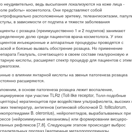
о неудивительно, ведь высыпания локализуются на коже лица -
оле работы» косметолога. Они представляют собой
нтрофациально расположенные эритему, телеангиоэктазии, папул
стулы, в зависимости от подтипа и тяжести заболевания
циенты с розацеа (преимущественно 1 и 2 подтипов) занимают
ределенную долю среди пациентов врача-косметолога. У этих
циентов инъекционные и аппаратные процедуры проводятся с
аской и боязнью вызвать обострение розацеа. Но применение
епарата Гиалуаль, сочетающего в своем составе гиалуроновую и
тарную кислоты, расширяет спектр процедур для пациентов с этим
ерматозом.
нные о влиянии янтарной кислоты на звенья патогенеза розацеа
остоянно расширяются.
помним, в основе патогенеза розацеа лежит воспаление,
ициируемое при участии TLR2 (Toll-like receptor, Толл-подобные
цепторы) кератиноцитов при воздействии ультрафиолета, высоких 
зких температур, антигенов (хитиновой оболочкой D. folliculorum,
икопротеидами B. oleronius), нейропептидов, вырабатываемых при
трессе (нейроиммунные механизмы) или формировании висцеро-
танных рефлексов [7,8]. Следующим этапом происходит выброс
спалительных протеаз (матричные металлопротеиназы,