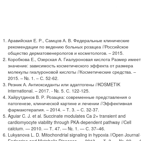
Аравийская Е. Р., Самцов А. В. Федеральные клинические
рекомендации по ведению больных розацеа //Российское
общество дерматовенерологов и косметологов. – 2015.
Коробкова Е., Озерская А. Гиалуроновая кислота Размер имеет
значение: зависимость косметического эффекта от размера
молекулы гиалуроновой кислоты //Косметические средства. –
2015. – №. 1. – С. 52-62.
Резник А. Антиоксиданты или адаптогены //KOSMETIK
international. – 2017. - №. 5. С. 122-125.
Хайрутдинов В. Р. Розацеа: современные представления о
патогенезе, клинической картине и лечении //Эффективная
фармакотерапия. – 2014. – Т. 3. – С. 32-37.
Aguiar C. J. et al. Succinate modulates Ca 2+ transient and
cardiomyocyte viability through PKA-dependent pathway //Cell
calcium. — 2010. — Т. 47. — №. 1. — С. 37–46.
Lukyanova L. D. Mitochondrial signaling in hypoxia //Open Journal 