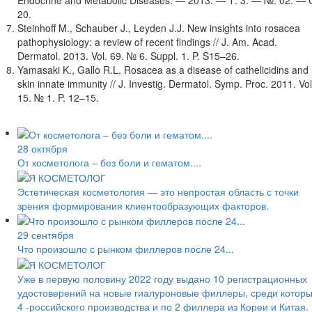
Endocrine and Metabolic Diseases. — 2013. — Т. 3. — №. 02. — 
20.
Steinhoff M., Schauber J., Leyden J.J. New insights into rosacea
pathophysiology: a review of recent findings // J. Am. Acad.
Dermatol. 2013. Vol. 69. № 6. Suppl. 1. P. S15–26.
Yamasaki K., Gallo R.L. Rosacea as a disease of cathelicidins and
skin innate immunity // J. Investig. Dermatol. Symp. Proc. 2011. Vol
15. № 1. P. 12–15.
28 октября
От косметолога – без боли и гематом....
Эстетическая косметология — это непростая область с точки
зрения формирования клиентообразующих факторов.
29 сентября
Что произошло с рынком филлеров после 24...
Уже в первую половину 2022 году выдано 10 регистрационных
удостоверений на новые гиалуроновые филлеры, среди котор
4 -российского производства и по 2 филлера из Кореи и Китая.