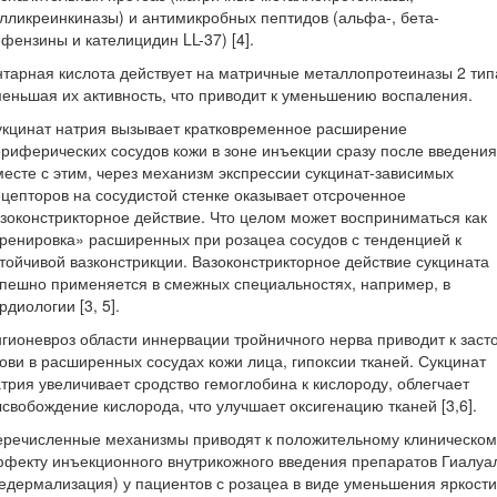
лликреинкиназы) и антимикробных пептидов (альфа-, бета-
фензины и кателицидин LL-37) [4].
тарная кислота действует на матричные металлопротеиназы 2 тип
еньшая их активность, что приводит к уменьшению воспаления.
кцинат натрия вызывает кратковременное расширение
риферических сосудов кожи в зоне инъекции сразу после введения
есте с этим, через механизм экспрессии сукцинат-зависимых
цепторов на сосудистой стенке оказывает отсроченное
зоконстрикторное действие. Что целом может восприниматься как
ренировка» расширенных при розацеа сосудов с тенденцией к
тойчивой вазконстрикции. Вазоконстрикторное действие сукцината
пешно применяется в смежных специальностях, например, в
рдиологии [3, 5].
гионевроз области иннервации тройничного нерва приводит к заст
ови в расширенных сосудах кожи лица, гипоксии тканей. Сукцинат
трия увеличивает сродство гемоглобина к кислороду, облегчает
свобождение кислорода, что улучшает оксигенацию тканей [3,6].
еречисленные механизмы приводят к положительному клиническом
фекту инъекционного внутрикожного введения препаратов Гиалуа
едермализация) у пациентов с розацеа в виде уменьшения яркости