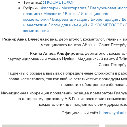
Тематика:
Я КОСМЕТОЛОГ
Рубрики:
Филлеры
/
Мезотерапия
/
Гиалуроновая кисл
пластика
/
Мезонити
/
Ботокс
/
Инъекционная
косметология
/
Биоревитализация
/
Биорепарация
/
Де
и анестетики
/
Иглы для инъекций
/
Я КОСМЕТОЛОГ
/
косметологии
Резник Анна Вячеславовна
, дерматолог, косметолог, главный в
медицинского центра ARclinic, Санкт-Петербу
Яхина Алиса Альфировна
, дерматолог, косметол
сертифицированный тренер Hyalual. Медицинский центр ARclin
Санкт-Петербу
Пациенты с розацеа вызывают определенные сложности в раб
врача-косметолога, так как любые эстетические процедуры мо
привести к обострению заболеван
Инъекционная коррекция проявлений розацеа препаратом Гиалуа
по авторскому протоколу А.В.Резник расширяет возможно
косметологии для пациентов с этим дерматоз
Официальный сайт
https://hyalual.r