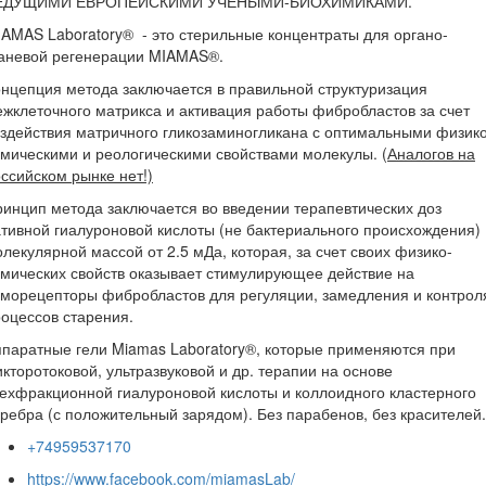
ЕДУЩИМИ ЕВРОПЕЙСКИМИ УЧЕНЫМИ-БИОХИМИКАМИ.
AMAS Laboratory® - это стерильные концентраты для органо-
каневой регенерации MIAMAS®.
нцепция метода заключается в правильной структуризация
жклеточного матрикса и активация работы фибробластов за счет
здействия матричного гликозаминогликана с оптимальными физико
мическими и реологическими свойствами молекулы. (
Аналогов на
ссийском рынке нет!)
инцип метода заключается во введении терапевтических доз
тивной гиалуроновой кислоты (не бактериального происхождения)
лекулярной массой от 2.5 мДа, которая, за счет своих физико-
мических свойств оказывает стимулирующее действие на
морецепторы фибробластов для регуляции, замедления и контрол
оцессов старения.
паратные гели Miamas Laboratory®, которые применяются при
кторотоковой, ультразвуковой и др. терапии на основе
ехфракционной гиалуроновой кислоты и коллоидного кластерного
ребра (с положительный зарядом). Без парабенов, без красителей.
+74959537170
https://www.facebook.com/miamasLab/