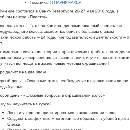
Тематика:
Я ПАРИКМАХЕР
учение состоится в Санкт-Петербурге 26-27 мая 2016 года, в
ебном центре «Пластэк».
реподаватель – Татьяна Кашина, дипломированный специалист
ждународного класса, эксперт-колорист с большим стажем
актической работы – 24 года, преподавательской деятельности – 6
т.
тимальное сочетание теории и практических отработок на моделя
зволит вам усовершенствовать свои знания, изучить новые техники
учиться воплощать в жизнь новые методы окрашивания!
рс делится на два блока:
рвый день - «Основные темы, необходимые в окрашивании волос
аждый день»
орой день - «Сложные вопросы в окрашивании волос»
му вы научитесь на курсе?
Легко и уверенно ориентироваться в окрашивании волос
Создавать эффектные многогранные образы, с глубиной цвета
блеска
Проводить коррекцию исходного цвета