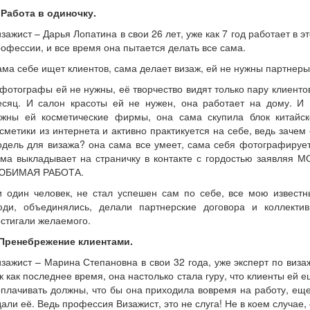
 Работа в одиночку.
зажист – Дарья Лопатина в свои 26 лет, уже как 7 год работает в э
офессии, и все время она пытается делать все сама.
ма себе ищет клиентов, сама делает визаж, ей не нужны партнеры
фотографы ей не нужны, её творчество видят только пару клиенто
есяц. И салон красоты ей не нужен, она работает на дому. И 
ужны ей косметические фирмы, она сама скупила блок китайск
сметики из интернета и активно практикуется на себе, ведь зачем
дель для визажа? она сама все умеет, сама себя фотографируе
ма выкладывает на страничку в контакте с гордостью заявляя 
ЮБИМАЯ РАБОТА.
и один человек, не стал успешен сам по себе, все мою известн
юди, объединялись, делали партнерские договора и коллектив
стигали желаемого.
.Пренебрежение клиентами.
зажист – Марина Степановна в свои 32 года, уже эксперт по виза
к как последнее время, она настолько стала гуру, что клиенты ей 
плачивать должны, что бы она приходила вовремя на работу, ещ
али её. Ведь профессия Визажист, это не слуга! Не в коем случае,