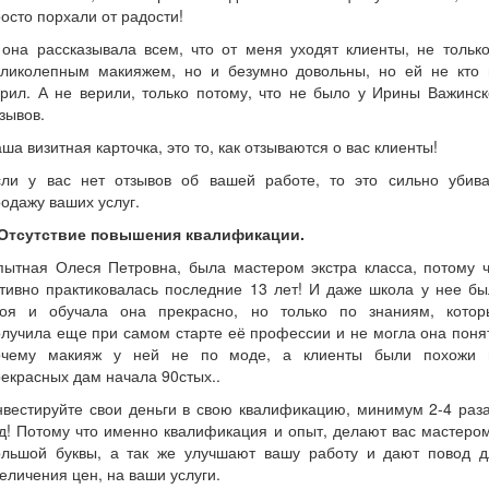
осто порхали от радости!
она рассказывала всем, что от меня уходят клиенты, не тольк
еликолепным макияжем, но и безумно довольны, но ей не кто 
рил. А не верили, только потому, что не было у Ирины Важинс
зывов.
ша визитная карточка, это то, как отзываются о вас клиенты!
сли у вас нет отзывов об вашей работе, то это сильно убива
одажу ваших услуг.
.Отсутствие повышения квалификации.
пытная Олеся Петровна, была мастером экстра класса, потому ч
тивно практиковалась последние 13 лет! И даже школа у нее б
воя и обучала она прекрасно, но только по знаниям, котор
лучила еще при самом старте её профессии и не могла она поня
очему макияж у ней не по моде, а клиенты были похожи 
екрасных дам начала 90стых..
вестируйте свои деньги в свою квалификацию, минимум 2-4 раз
д! Потому что именно квалификация и опыт, делают вас мастеро
ольшой буквы, а так же улучшают вашу работу и дают повод д
еличения цен, на ваши услуги.