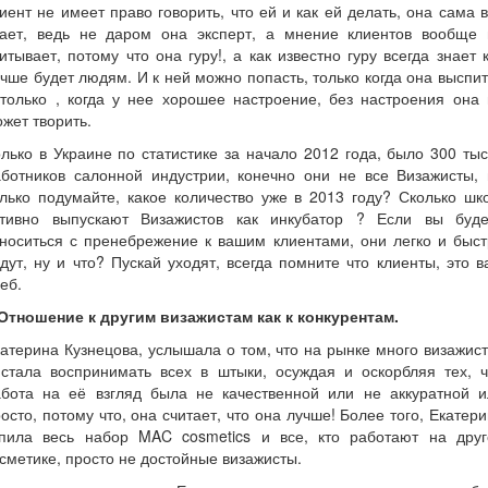
иент не имеет право говорить, что ей и как ей делать, она сама 
нает, ведь не даром она эксперт, а мнение клиентов вообще 
итывает, потому что она гуру!, а как известно гуру всегда знает 
чше будет людям. И к ней можно попасть, только когда она выспи
только , когда у нее хорошее настроение, без настроения она
жет творить.
лько в Украине по статистике за начало 2012 года, было 300 ты
аботников салонной индустрии, конечно они не все Визажисты, 
лько подумайте, какое количество уже в 2013 году? Сколько шк
ктивно выпускают Визажистов как инкубатор ? Если вы буде
носиться с пренебрежение к вашим клиентами, они легко и быс
дут, ну и что? Пускай уходят, всегда помните что клиенты, это 
еб.
.Отношение к другим визажистам как к конкурентам.
атерина Кузнецова, услышала о том, что на рынке много визажис
 стала воспринимать всех в штыки, осуждая и оскорбляя тех, ч
абота на её взгляд была не качественной или не аккуратной и
осто, потому что, она считает, что она лучше! Более того, Екатер
упила весь набор MAC cosmetics и все, кто работают на друг
сметике, просто не достойные визажисты.