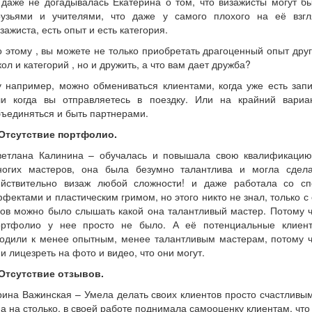
даже не догадывалась Екатерина о том, что визажисты могут б
рузьями и учителями, что даже у самого плохого на её взгл
зажиста, есть опыт и есть категория.
 этому , вы можете не только приобретать драгоценный опыт дру
ол и категорий , но и дружить, а что вам дает дружба?
 например, можно обмениваться клиентами, когда уже есть зап
ли когда вы отправляетесь в поездку. Или на крайний вариан
ъединяться и быть партнерами.
.Отсутствие портфолио.
ветлана Калинина – обучалась и повышала свою квалификацию
ногих мастеров, она была безумно талантлива и могла сдела
ействительно визаж любой сложности! и даже работала со сп
фектами и пластическим гримом, но этого никто не знал, только с
ов можно было слышать какой она талантливый мастер. Потому 
ортфолио у нее просто не было. А её потенциальные клиент
ходили к менее опытным, менее талантливым мастерам, потому ч
и лицезреть на фото и видео, что они могут.
.Отсутствие отзывов.
ина Важинская – Умела делать своих клиентов просто счастливы
а на столько, в своей работе поднимала самооценку клиентам, что