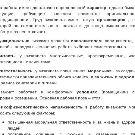
го работа имеет достаточно определенный
характер
, однако быв
итуации, требующие внесения элементов оригинальност
еординарности. Труд визажиста имеет такую
организацию
, п
оторой он самостоятельно от начала и до конца выполняет св
боту и за нее отвечает.
ункционально
визажист является
исполнителем
воли клиента, 
особы, порядок выполнения работы выбирает самостоятельно.
онтакты
у визажиста многочисленные, кратковременные, час
няющиеся - с клиентами.
тветственность
у визажиста повышенная:
моральная
- за созда
тетически привлекательного облика клиента,
и за жизнь и здоров
правила санитарии и гигиены.
изажист работает в комфортных
условиях
(помещении) п
рошем освещении. Основная рабочая поза – стоя.
сихофизиологическую напряженность
в работу визажиста мог
носить следующие факторы:
повышенная моральная ответственность и за жизнь и здоров
людей;
постоянное общение с людьми и связанные с эт