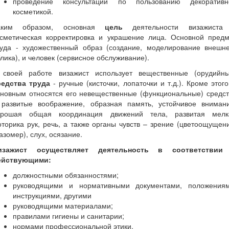
проведение консультаций по пользованию декоративн
косметикой.
аким образом, основная
цель
деятельности визажиста
осметическая корректировка и украшение лица. Основной предм
руда - художественный образ (создание, моделирование внешне
лика), и человек (сервисное обслуживание).
 своей работе визажист использует вещественные (орудийны
редства труда
- ручные (кисточки, лопаточки и т.д.). Кроме этого
сновным относятся его невещественные (функциональные) средст
 развитые воображение, образная память, устойчивое внимани
орошая общая координация движений тела, развитая мелк
торика рук, речь, а также органы чувств – зрение (цветоощущен
азомер), слух, осязание.
изажист осуществляет деятельность в соответствии
ействующими:
должностными обязанностями;
руководящими и нормативными документами, положениям
инструкциями, другими
руководящими материалами;
правилами гигиены и санитарии;
нормами профессиональной этики,