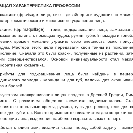
БЩАЯ ХАРАКТЕРИСТИКА ПРОФЕССИИ
изажист
(фр.visage- лицо, лик) – дизайнер или художник по макия
стер косметического и живописного украшения лица.
акияж
(фр.maquillage) - грим, подкрашивание лица, замазывани
кажение истины с помощью пудры, румян, губной помады и теней
ревних времен желание украсить свою внешность было прису
юдям. Мастера этого дела передавали свои тайны из поколения
коление. Сначала это были краски, полученные из растений, за
рим совершенствовался. Основой индивидуальности стал макия
коративная косметика.
трибуты для подкрашивания лица были найдены в пещер
дникового периода - карандаши для губ, палочки для окрашива
аз и бровей.
скусством «подкрашивания лица» владели в Древней Греции, Рим
гипте. С развитием общества косметика видоизменялась. Ста
являться тональные кремы, румяна, тушь для ресниц, тени для в
еск для губ и т.п. Все это применяется визажистом для корректиро
опорции лица, выделения наиболее выразительных его черт.
ботая с клиентами, визажист ставит перед собой задачу - выяв