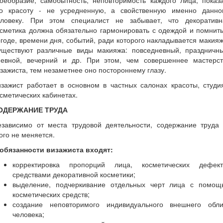
оеобразие, самобытность, неповторимость каждого лица, показ
го красоту - не усредненную, а свойственную именно данно
еловеку. При этом специалист не забывает, что декоративн
сметика должна обязательно гармонировать с одеждой и помнит
годе, времени дня, событий, ради которого накладывается макия
уществуют различные виды макияжа: повседневный, праздничны
невной, вечерний и др. При этом, чем совершеннее мастерст
зажиста, тем незаметнее оно постороннему глазу.
зажист работает в основном в частных салонах красоты, студи
сметических кабинетах.
ОДЕРЖАНИЕ ТРУДА
езависимо от места трудовой деятельности, содержание труда 
ого не меняется.
 обязанности
визажиста входят:
корректировка пропорций лица, косметических дефект
средствами декоративной косметики;
выделение, подчеркивание отдельных черт лица с помощ
косметических средств;
создание неповторимого индивидуального внешнего обли
человека;