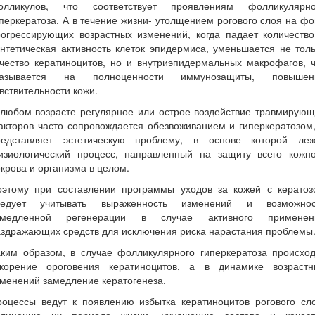
олликулов, что соответствует проявлениям фолликулярно
перкератоза. А в течение жизни- утолщением рогового слоя на ф
рогрессирующих возрастных изменений, когда падает количество
нтетическая активность клеток эпидермиса, уменьшается не тол
чество кератиноцитов, но и внутриэпидермальных макрофагов, 
казывается на полноценности иммунозащиты, повышен
вствительности кожи.
 любом возрасте регулярное или острое воздействие травмирующ
кторов часто сопровождается обезвоживанием и гиперкератозом
редставляет эстетическую проблему, в основе которой леж
изиологический процесс, направленный на защиту всего кожно
крова и организма в целом.
оэтому при составлении программы уходов за кожей с кератоз
ледует учитывать выраженность изменений и возможнос
амедленной регенерации в случае активного применен
здражающих средств для исключения риска нарастания проблемы
аким образом, в случае фолликулярного гиперкератоза происход
скорение ороговения кератиноцитов, а в динамике возрастн
менений замедление кератогенеза.
роцессы ведут к появлению избытка кератиноцитов рогового сло