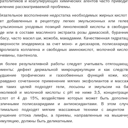
ратолитиков и коагулирующих химических агентов часто приводи
силению рассматриваемой проблемы.
язательное восполнение недостатка необходимых жирных кислот
чет добавленных в рецептуру легких эмульсионных или гелев
мульсионных уходовых позиций линоленовой кислоты в свободн
де или в составе масляного экстракта розы дамасской, бурачни
басу, часто масел ши, жожоба, макадамии. Качественная гидрата
верхности эпидермиса за счет моно- и дисахаров, полисахарид
идролизата коллагена и свободных аминокислот, молочной кисло
чевины, пантенола.
ля более результативной работы следует учитывать отягощающ
оменты: дефект дермальной микроциркуляции и как следств
худшение трофических и газообменных функций кожи, ког
правдано сочетанное применение мягких эксфолиантов и массаж
ля таких целей подходят гели, лосьоны и эмульсии на ба
ликолевой и молочной кислоты с рН не ниже 3,5, концентраци
ислот от 4 до 15%, воздействие которых может быть дополне
азличными полисахаридами и антиоксидантами. В этом случ
птимально подходят мягкие массажные техники с акцентом 
лучшение оттока лимфы, а приемы, направленные на мышечн
тимуляцию, должны быть деликатными.