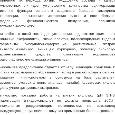
длинению их периода жизни, ухудшению состава и качест
ежклеточных липидов, уменьшению количества ацилкерамидо
нижению функции основного защитного барьера, замедлен
егенерации, повышению испарения влаги и еще больше
амедлению физиологического шелушения, повышен
вствительности кожи.
ри работе с такой кожей для устранения недостатков применяют
азличные эксфолианты, глюконолактон, полисахаридные гидрант
оферменты, биофлавон-содержащие растительные экстрак
центеллу азиатикую, эхинацею пурпурную, облепиху сибирскую
ерментативные средства, помогающие нормализова
ратопластические функции эпидермиса.
аибольшее предпочтение отдается отшелушивающим средствам б
стких нерастворимых абразивных частиц в рамках ухода в салоне
омашним пилиг-системам в основном на базе растительн
рментов (экстракта нони, ананаса, папайи), фруктовых кислот
де случаев цитрусовых экстрактов.
птимально показана работа на мягких кислотах (рН 3.1-3.
онцентрация a-гидроксикислот не должна превышать 20%)
инимальным раздражающим потенциалом, не вызывающ
оследующего шелушения, потому как применение более агрессивн