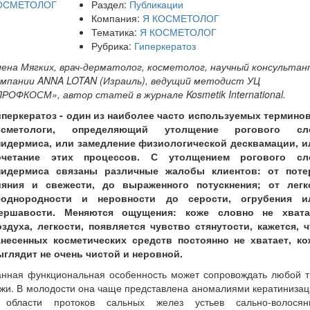
Раздел:
Публикации
Компания:
Я КОСМЕТОЛОГ
Тематика:
Я КОСМЕТОЛОГ
Рубрика:
Гиперкератоз
лена Мягких, врач-дерматолог, косметолог, научный консульта
омпании ANNA LOTAN (Израиль), ведущий методист УЦ
РОФКОСМ», автор статей в журнале Kosmetik International.
иперкератоз - один из наиболее часто используемых терминов
осметологи, определяющий утолщение рогового сл
пидермиса, или замедление физиологической десквамации, и
очетание этих процессов. С утолщением рогового сл
пидермиса связаны различные жалобы клиентов: от поте
ияния и свежести, до выраженного потускнения; от легк
еоднородности и неровности до серости, огрубения и
ершавости. Меняются ощущения: коже словно не хвата
оздуха, легкости, появляется чувство стянутости, кажется, ч
анесенных косметических средств постоянно не хватает, ко
ыглядит не очень чистой и неровной.
анная функциональная особенность может сопровождать любой т
жи. В молодости она чаще представлена аномалиями кератиниза
 области протоков сальных желез устьев сально-волосян