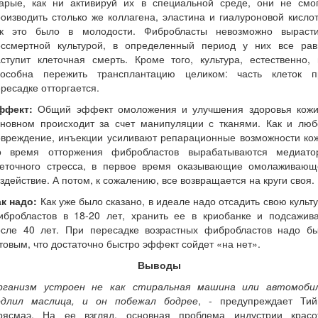
тарые, как ни активируй их в специальной среде, они не смог
оизводить столько же коллагена, эластина и гиалуроновой кисло
ак это было в молодости. Фибробласты невозможно вырасти
ессмертной культурой, в определенный период у них все рав
ступит клеточная смерть. Кроме того, культура, естественно,
пособна пережить трансплантацию целиком: часть клеток п
ресадке отторгается.
ффект:
Общий эффект омоложения и улучшения здоровья кожи
сновном происходит за счет манипуляции с тканями. Как и люб
овреждение, инъекции усиливают репарационные возможности кож
о время отторжения фибробластов вырабатываются медиато
леточного стресса, в первое время оказывающие омолаживающ
здействие. А потом, к сожалению, все возвращается на круги своя.
к надо:
Как уже было сказано, в идеале надо отсадить свою культ
ибробластов в 18-20 лет, хранить ее в криобанке и подсажива
осле 40 лет. При пересадке возрастных фибробластов надо бы
товым, что достаточно быстро эффект сойдет «на нет».
Выводы
рганизм устроен не как стиральная машина или автомобил
одлил маслица, и он побежал бодрее
, - предупреждает Тий
рясмаэ. На ее взгляд, основная проблема индустрии красо