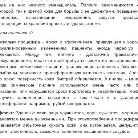
ода на них немного уменьшилась. Пилинги рекомендуются к
лодой, так и зрелой коже для борьбы с ее дефектами, повышен
ирностью, выравнивания, омоложения, запуска процесс
генерации, сохранения красоты и здоровья кожи.
 чем опасность?
оскольку процедура - яркая и эффективная, приводящая к хоро
изуализированным изменениям, пациенты иногда чересчур 
влекаются. Между тем, пилинги - достаточно травматичн
имуляция кожи, после которой требуется время на восстановлен
екоторые химические пилинги, усиливающие активность базальн
ембраны, усиливают пролиферативную активность эпителия. Иног
о плюс: поверхность кожи быстрей обновляется. А иногда – мин
огда химические пилинги используются очень часто или б
казаний, или нарушаются сроки подготовки и реабилитации, мо
олучить осложнение, связанное в том числе и с усилени
олиферации: например, грубый гиперкератоз.
ффект:
Здоровье кожи лица улучшается, поры сужаются, морщин
тановятся менее выраженными. При злоупотреблении процедура
звивается избыточная сухость кожи, она истончается, шелушит
ряет эластичность, возможно появление расширенных сосудов.