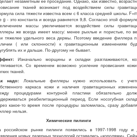
делает незаметным ее проседание. Однако, как известно, возраст
ровисание тканей возникает под воздействием силы гравитаци
рмула сила тяжести известна всем с 6 класса средней школы. F=
е g - это константа и всегда равняется 9,8. Согласно этой формул
величением массы увеличивается воздействие силы гравитаци
иллеры же всегда имеет массу: менее рыхлые и пористые, по ве
ни тяжелее удельного веса дермы. Поэтому введение филлера п
аличии ( или склонности) к гравитационным изменениям буд
угублять их и дальше. По-другому не бывает.
ффект:
Изначально морщины и складки разглаживаются, ко
атягивается. Со временем возможно усиление провисания кожи
гких тканей.
ак надо:
Локальные филлеры нужно использовать с учет
обственного каркаса кожи и наличия гравитационных изменени
ежду процедурами контурной пластики обязательно долж
ыдерживаться реабилитационный период. Если носогубная склад
рез какое-то время после процедуры заломилась, сразу добавл
ллер нельзя.
Химические пилинги
а российском рынке пилинги появились в 1997-1998 году и 
явления новых лазерных технологий оставались «королями». Сей