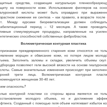
ащитные средства, создающие натуральную пленкообразующ
ащиту на поверхности кожи. Использование филлеров на осно
иалуроновой кислоты может быть оправдано при выраженн
зрастном снижении ее синтеза – как правило, в возрасте после
ет. Между курсами биоревитализации должен соблюдать
еабилитационный период – 12 месяцев. А также проводить
ктивные стимулирующие процедуры, направленные на усилен
нтетических способностей собственных фибробластов.
Волюметрическая контурная пластика
 признакам преждевременного старения кожи относятся не толь
оявление морщин и обвисание кожи, но потеря лицом молодо
бъема. Заполнить заломы и складки, увеличить объемы скул
дбородка позволяют гели высокой вязкости на основе гиалуроно
ислоты. Самые значительные изменения происходят при заполнен
ерхней трети лица. Волюметрическая контурная пласти
комендуется женщинам 30-40 лет.
 чем опасность?
елью контурной пластики со стороны врача является не толь
осстановление молодого объема, но и достижение эффек
фтинга. Созданный с помощью геля объем натягивает избыток к