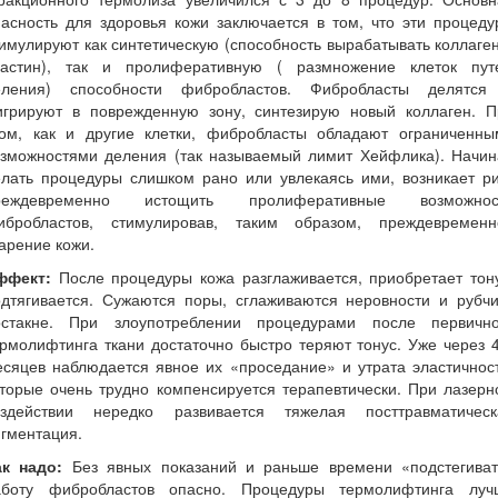
асность для здоровья кожи заключается в том, что эти процед
имулируют как синтетическую (способность вырабатывать коллаге
ластин), так и пролиферативную ( размножение клеток пут
еления) способности фибробластов. Фибробласты делятся
игрируют в поврежденную зону, синтезирую новый коллаген. П
том, как и другие клетки, фибробласты обладают ограниченны
озможностями деления (так называемый лимит Хейфлика). Начин
елать процедуры слишком рано или увлекаясь ими, возникает ри
реждевременно истощить пролиферативные возможнос
ибробластов, стимулировав, таким образом, преждевременн
арение кожи.
ффект:
После процедуры кожа разглаживается, приобретает тону
одтягивается. Сужаются поры, сглаживаются неровности и рубчи
остакне. При злоупотреблении процедурами после первично
рмолифтинга ткани достаточно быстро теряют тонус. Уже через 
сяцев наблюдается явное их «проседание» и утрата эластичнос
торые очень трудно компенсируется терапевтически. При лазер
оздействии нередко развивается тяжелая посттравматическ
гментация.
ак надо:
Без явных показаний и раньше времени «подстегиват
аботу фибробластов опасно. Процедуры термолифтинга луч