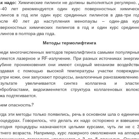
ак надо:
Химические пилинги не должны выполняться регулярно. 
5-40 лет рекомендуется один курс поверхностных химическ
илингов в год или один курс срединных пилингов в два-три год
осле 40 лет до наступления менопаузы – один-два кур
оверхностных химических пилингов в год и один курс срединн
лингов в полтора-два года.
Методы термолифтинга
реди многочисленных методов термолифтинга самыми популярны
ляются лазерное и RF-излучение. При разных источниках энерги
лубине проникновения они имеют сходный механизм воздействи
оздавая с помощью высокой температуры участки поврежден
утри кожи, они запускают процессы, аналогичные ранозаживлению
езультате увеличивается синтез коллагена и эласти
ибробластами, видоизменяется структура коллагеновых волоко
жа подтягивается.
 чем опасность?
гда эти методы только появились, речь в основном шла о единич
оцедурах. Говорилось, что делать их надо осторожно и взвешен
егодня процедуры назначаются целыми курсами, чуть ли не с 3
тнего возраста. Например, курс лазерного омоложения на аппар
ракционного термолиза увеличился с 3 до 8 процедур. Основн