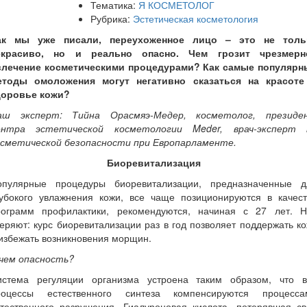
Тематика:
Я КОСМЕТОЛОГ
Рубрика:
Эстетическая косметология
ак мы уже писали, переухоженное лицо – это не толь
екрасиво, но и реально опасно. Чем грозит чрезмерн
влечение косметическими процедурами? Как самые популярн
етоды омоложения могут негативно сказаться на красоте
доровье кожи?
аш эксперт: Тийна Орасмяэ-Медер, косметолог, президе
ентра эстетической косметологии Meder, врач-эксперт 
осметической безопасности при Европарламенте.
Биоревитализация
опулярные процедуры биоревитализации, предназначенные д
лубокого увлажнения кожи, все чаще позиционируются в качест
рограмм профилактики, рекомендуются, начиная с 27 лет. Н
еряют: курс биоревитализации раз в год позволяет поддержать к
избежать возникновения морщин.
 чем опасность?
истема регуляции организма устроена таким образом, что в
роцессы естественного синтеза компенсируются процесса
стественного разрушения. Гиалуроновая кислота, потерявшая св