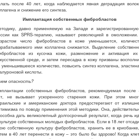
елать после 40 лет, когда наблюдается явная деградация волок
ллагена и снижение его синтеза.
Имплантация собственных фибробластов
етодику, давно применяемую на Западе и зарегистрированную
оссии как SPRS-терапию, называют революцией в омоложении.
озрастом число фибробластов в коже уменьшается, количест
ырабатываемого ими коллагена снижается. Выделение собственн
ибробластов из кусочка кожи, размножение и активация их
кусственной среде, и затем пересадка в кожу призваны восполн
 уменьшившееся количество, повысить синтез коллагена, эластин
алуроновой кислоты.
 чем опасность?
мплантации собственных фибробластов, рекомендуемая после 
ет, не вызывает ускоренного старения кожи. При этом мног
зраильские и американские доктора предостерегают от излишне
тимизма по поводу применения этой методики. Она, действитель
особна дать великолепный долгосрочный результат, когда речь и
культуре собственных молодых фибробластов. Если в 18 лет отсад
ою собственную культуру фибробластов, хранить ее в криобанке
тем в 40 лет перенести в кожу – это было бы здорово! Когда кле