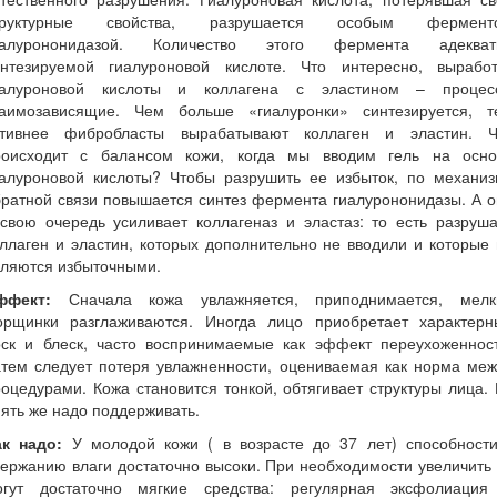
труктурные свойства, разрушается особым фермент
иалурононидазой. Количество этого фермента адекват
интезируемой гиалуроновой кислоте. Что интересно, выработ
иалуроновой кислоты и коллагена с эластином – процес
заимозависящие. Чем больше «гиалуронки» синтезируется, т
ктивнее фибробласты вырабатывают коллаген и эластин. Ч
роисходит с балансом кожи, когда мы вводим гель на осно
иалуроновой кислоты? Чтобы разрушить ее избыток, по механиз
ратной связи повышается синтез фермента гиалурононидазы. А 
свою очередь усиливает коллагеназ и эластаз: то есть разруш
ллаген и эластин, которых дополнительно не вводили и которые
вляются избыточными.
ффект:
Сначала кожа увлажняется, приподнимается, мелк
орщинки разглаживаются. Иногда лицо приобретает характерн
оск и блеск, часто воспринимаемые как эффект переухоженност
атем следует потеря увлажненности, оцениваемая как норма меж
оцедурами. Кожа становится тонкой, обтягивает структуры лица.
ять же надо поддерживать.
ак надо:
У молодой кожи ( в возрасте до 37 лет) способности
ержанию влаги достаточно высоки. При необходимости увеличить
огут достаточно мягкие средства: регулярная эксфолиация