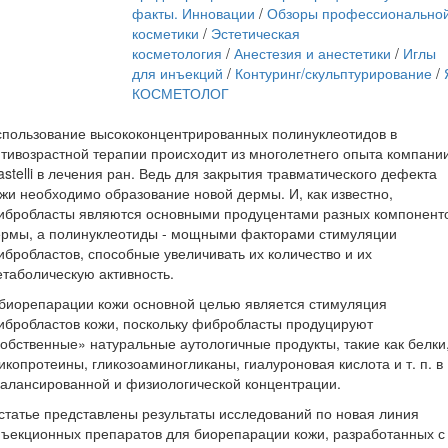
факты. Инновации
/
Обзоры профессионально
косметики
/
Эстетическая
косметология
/
Анестезия и анестетики
/
Иглы
для инъекций
/
Контуринг/скульптурирование
/
КОСМЕТОЛОГ
пользование высококонцентрированных полинуклеотидов в
тивозрастной терапии происходит из многолетнего опыта компани
stelli в лечения ран. Ведь для закрытия травматического дефекта
жи необходимо образование новой дермы. И, как известно,
ибробласты являются основными продуцентами разных компонент
ермы, а полинуклеотиды - мощными факторами стимуляции
бробластов, способные увеличивать их количество и их
таболическую активность.
биорепарации кожи основной целью является стимуляция
бробластов кожи, поскольку фибробласты продуцируют
обственные» натуральные аутологичные продукты, такие как белки
икопротеины, гликозоаминогликаны, гиалуроновая кислота и т. п. в
алансированной и физиологической концентрации.
статье представлены результаты исследований по новая линия
ъекционных препаратов для биорепарации кожи, разработанных с