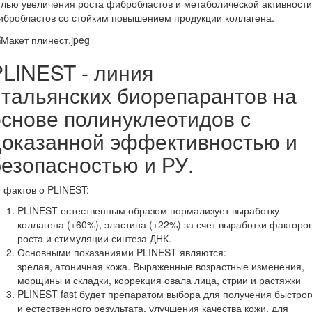
лью увеличения роста фибробластов и метаболической активности
бробластов со стойким повышением продукции коллагена.
PLINEST - линия
итальянских биорепарантов на
основе полинуклеотидов с
доказанной эффективностью и
безопасностью и РУ.
 фактов о PLINEST:
PLINEST естественным образом нормализует выработку
коллагена (+60%), эластина (+22%) за счет выработки факторо
роста и стимуляции синтеза ДНК.
Основными показаниями PLINEST являются:
зрелая, атоничная кожа. Выраженные возрастные изменения,
морщины и складки, коррекция овала лица, стрии и растяжки
PLINEST fast будет препаратом выбора для получения быстрог
и естественного результата, улучшения качества кожи, для