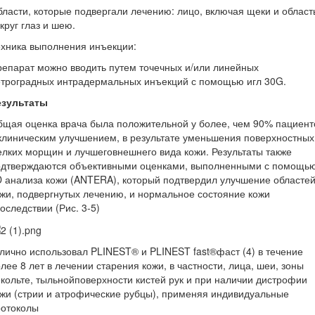
ласти, которые подвергали лечению: лицо, включая щеки и област
круг глаз и шею.
хника выполнения инъекции:
епарат можно вводить путем точечных и/или линейных
етроградных интрадермальных инъекций с помощью игл 30G.
езультаты
щая оценка врача была положительной у более, чем 90% пациент
клиническим улучшением, в результате уменьшения поверхностных
лких морщин и лучшеговнешнего вида кожи. Результаты также
одтверждаются объективными оценками, выполненными с помощь
 анализа кожи (ANTERA), который подтвердил улучшение областе
жи, подвергнутых лечению, и нормальное состояние кожи
оследствии (Рис. 3-5)
лично использовал PLINEST® и PLINEST fast®фаст (4) в течение
лее 8 лет в лечении старения кожи, в частности, лица, шеи, зоны
кольте, тыльнойповерхности кистей рук и при наличии дистрофии
жи (стрии и атрофические рубцы), применяя индивидуальные
ротоколы