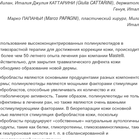
Милан, Италия Джулия КАТТАРИНИ (Giulia CATTARINI), дерматоло
Генуя, Итал
Марко ПАПАНЬИ (Marco PAPAGNI), пластический хирург, Мила
Итал
пользование высококонцентрированных полинуклеотидов в
тивозрастной терапии для достижения коррекции кожи, происходит
 более чем 50-летнего опыта лечения ран компании Mastelli.
йствительно, для закрытия травматического дефекта кожи
еобходимо образование новой дермы.
ибробласты являются основными продуцентами разных компонент
ермы; полинуклеотиды являются мощными факторами стимуляции
бробластов, способные увеличивать их количество и их
таболическую активность. Таким образом, полинуклеотиды не толь
фективны в лечении ран, но также являются очень важными
иостимулирующими факторами. В биорепарации кожи основной
лью является стимуляция фибробластов кожи, поскольку
ибробласты продуцируют «собственные» натуральные аутологичн
одукты, такие как белки, гликопротеины, гликозоаминогликаны, так
к гиалуроновая кислота и т. п. в сбалансированной и