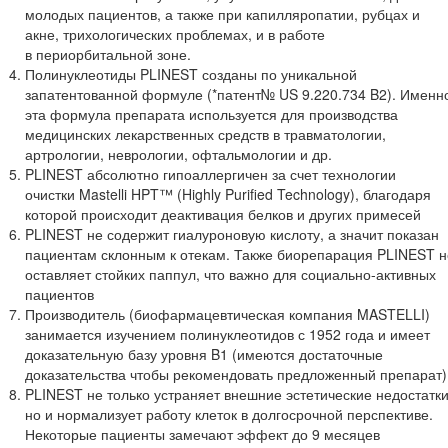
молодых пациентов, а также при капилляропатии, рубцах и
акне, трихологических проблемах, и в работе
в периорбитальной зоне.
Полинуклеотиды PLINEST созданы по уникальной
запатентованной формуле (*патент№ US 9.220.734 B2). Именн
эта формула препарата используется для производства
медицинских лекарственных средств в травматологии,
артрологии, неврологии, офтальмологии и др.
PLINEST абсолютно гипоаллергичен за счет технологии
очистки Mastelli HPT™ (Highly Purified Technology), благодаря
которой происходит деактивация белков и других примесей
PLINEST не содержит гиалуроновую кислоту, а значит показан
пациентам склонным к отекам. Также биорепарация PLINEST н
оставляет стойких паппул, что важно для социально-активных
пациентов
Производитель (биофармацевтическая компания MASTELLI)
занимается изучением полинуклеотидов с 1952 года и имеет
доказательную базу уровня B1 (имеются достаточные
доказательства чтобы рекомендовать предложенный препарат)
PLINEST не только устраняет внешние эстетические недостатки
но и нормализует работу клеток в долгосрочной перспективе.
Некоторые пациенты замечают эффект до 9 месяцев