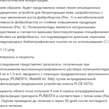
зиологической концентрации.
ким образом, будет представлена новая линия инъекционных
дицинских устройств для биорепарации кожи, разработанных с
лью увеличения роста фибробластов (Рис. 1) и метаболической
тивности фибробластов со стойким повышением продукции
ллагена (Рис. 2). Полинуклеотиды являются натуральными
еществами и считаются важными биостимуляторами специфическо
йствия на фибробласты, что подтверждается длинным перечнем
ждународных библиографических ссылок по их использованию (1-3
aтериалы и пациенты
следование представляет результаты, полученные при
пользовании высококонцентрированного раствора полинуклеотидо
6 мг в 1,3 мл), вводимого с помощью предварительно заполненног
рица (PLINEST®, Mastelli srl, Italy) путем интрадермальной
фильтрации (медицинское устройство класса III CE 0373).
циенты обоего пола получали 3 или 4 сеанса интрадермальной
фильтрации препарата PLINEST® в соответствии с типом кожи (Рис
. Оценки проводили до лечения и через 30 дней после последнего
анса лечения.