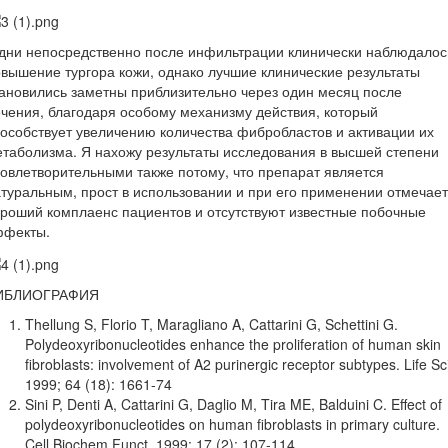
дни непосредственно после инфильтрации клинически наблюдалос
вышение тургора кожи, однако лучшие клинические результаты
ановились заметны приблизительно через один месяц после
чения, благодаря особому механизму действия, который
особствует увеличению количества фибробластов и активации их
таболизма. Я нахожу результаты исследования в высшей степени
овлетворительными также потому, что препарат является
туральным, прост в использовании и при его применении отмечае
роший комплаенс пациентов и отсутствуют известные побочные
ффекты.
ИБЛИОГРАФИЯ
Thellung S, Florio T, Maragliano A, Cattarini G, Schettini G.
Polydeoxyribonucleotides enhance the proliferation of human skin
fibroblasts: involvement of A2 purinergic receptor subtypes. Life Sci
1999; 64 (18): 1661-74
Sini P, Denti A, Cattarini G, Daglio M, Tira ME, Balduini C. Effect of
polydeoxyribonucleotides on human fibroblasts in primary culture.
Cell Biochem Funct. 1999; 17 (2): 107-114