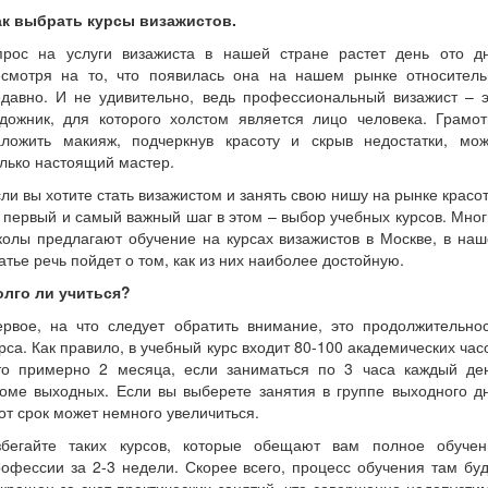
ак выбрать курсы визажистов.
прос на услуги визажиста в нашей стране растет день ото дн
есмотря на то, что появилась она на нашем рынке относитель
едавно. И не удивительно, ведь профессиональный визажист – э
удожник, для которого холстом является лицо человека. Грамот
аложить макияж, подчеркнув красоту и скрыв недостатки, мож
лько настоящий мастер.
ли вы хотите стать визажистом и занять свою нишу на рынке красо
 первый и самый важный шаг в этом – выбор учебных курсов. Мно
олы предлагают обучение на курсах визажистов в Москве, в на
атье речь пойдет о том, как из них наиболее достойную.
олго ли учиться?
ервое, на что следует обратить внимание, это продолжительнос
рса. Как правило, в учебный курс входит 80-100 академических час
то примерно 2 месяца, если заниматься по 3 часа каждый ден
оме выходных. Если вы выберете занятия в группе выходного д
от срок может немного увеличиться.
збегайте таких курсов, которые обещают вам полное обучен
офессии за 2-3 недели. Скорее всего, процесс обучения там бу