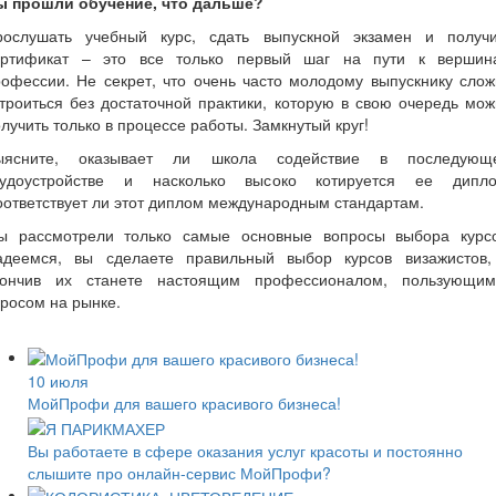
ы прошли обучение, что дальше?
рослушать учебный курс, сдать выпускной экзамен и получи
ертификат – это все только первый шаг на пути к вершин
офессии. Не секрет, что очень часто молодому выпускнику сло
троиться без достаточной практики, которую в свою очередь мо
лучить только в процессе работы. Замкнутый круг!
ыясните, оказывает ли школа содействие в последующ
рудоустройстве и насколько высоко котируется ее дипло
ответствует ли этот диплом международным стандартам.
ы рассмотрели только самые основные вопросы выбора курсо
адеемся, вы сделаете правильный выбор курсов визажистов,
кончив их станете настоящим профессионалом, пользующим
просом на рынке.
10 июля
МойПрофи для вашего красивого бизнеса!
Вы работаете в сфере оказания услуг красоты и ​​постоянно
слышите про онлайн-сервис МойПрофи?