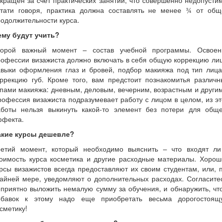
кращен за счет практических занятий, что совершенно недопусти
стати говоря, практика должна составлять не менее ¾ от общ
одолжительности курса.
ему будут учить?
торой важный момент – состав учебной программы. Освоен
офессии визажиста должно включать в себя общую коррекцию ли
авыки оформления глаз и бровей, подбор макияжа под тип лица
оррекцию губ. Кроме того, вам предстоит познакомитья различн
пами макияжа: дневным, деловым, вечерним, возрастным и други
офессия визажиста подразумевает работу с лицом в целом, из э
аботы нельзя выкинуть какой-то элемент без потери для обще
ффекта.
акие курсы дешевле?
ретий момент, который необходимо выяснить – что входят ли
тоимость курса косметика и другие расходные материалы. Хорош
рсы визажистов всегда предоставляют их своим студентам, или, 
айней мере, уведомляют о дополнительных расходах. Согласите
приятно выложить немалую сумму за обучения, и обнаружить, чт
обавок к этому надо еще приобретать весьма дорогостоящ
сметику!