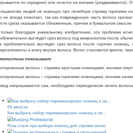
трывается по середине) или сечется на кончике (раздваивается).
льшинство людей не знающих про лечебную стрижку горячими нож
о не всегда помогает, так как поврежденную часть волоса срез
сте среза оказывается обнаженным, причем в буквальном смысле э
только благодаря уникальному изобретению, эта проблема исчез
иблизительно выглядит срез волоса под микроскопом после обычны
к приблизительно выглядит срез волоса после горячих ножниц, 
кроэлементы и влагу внутри волоса. Волос становится крепче, при
татистика показывает
испорченные волосы – стрижка простыми ножницами, кончики секутс
испорченные волосы – стрижка горячими ножницами, кончики начин
ывод напрашивается сам, необходимо периодически лечить волос
04 августа
Как выбрать набор парикмахерских ножниц и не...
Роль стали при выборе ножниц для стрижки волос