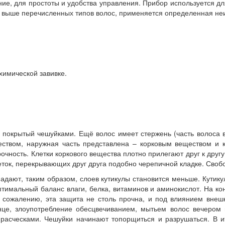
е, для простоты и удобства управления. Прибор используется дл
из выше перечисленных типов волос, применяется определенная не
химической завивке.
л покрытый чешуйками. Ещё волос имеет стержень (часть волоса 
еством, наружная часть представлена – корковым веществом и к
ность. Клетки коркового вещества плотно прилегают друг к друг
еток, перекрывающих друг друга подобно черепичной кладке. Свобо
падают, таким образом, слоев кутикулы становится меньше. Кутик
тимальный баланс влаги, белка, витаминов и аминокислот. На к
 К сожалению, эта защита не столь прочна, и под влиянием внеш
нце, злоупотребление обесцвечиванием, мытьем волос вечером
асческами. Чешуйки начинают топорщиться и разрушаться. В ит