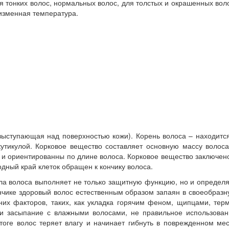
я тонких волос, нормальных волос, для толстых и окрашенных вол
изменная температура.
выступающая над поверхностью кожи). Корень волоса – находитс
утикулой. Корковое вещество составляет основную массу волоса
у и ориентированны по длине волоса. Корковое вещество заключен
дный край клеток обращен к кончику волоса.
ула волоса выполняет не только защитную функцию, но и определ
ончике здоровый волос естественным образом запаян в своеобраз
них факторов, таких, как укладка горячим феном, щипцами, тер
 и засыпание с влажными волосами, не правильное использован
оге волос теряет влагу и начинает гибнуть в поврежденном мес