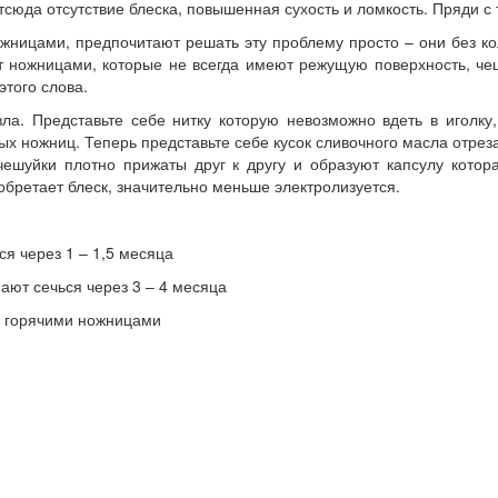
 Отсюда отсутствие блеска, повышенная сухость и ломкость. Пряди
ницами, предпочитают решать эту проблему просто – они без кол
ают ножницами, которые не всегда имеют режущую поверхность, ч
того слова.
ла. Представьте себе нитку которую невозможно вдеть в иголку
х ножниц. Теперь представьте себе кусок сливочного масла отреза
чешуйки плотно прижаты друг к другу и образуют капсулу кото
обретает блеск, значительно меньше электролизуется.
я через 1 – 1,5 месяца
ают сечься через 3 – 4 месяца
ы горячими ножницами