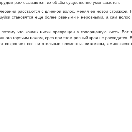
 с трудом расчесываются, их объём существенно уменьшается.
ебаний расстаются с длинной волос, меняя её новой стрижкой. 
ешуйки становятся еще более рваными и неровными, а сам волос
, потому что кончик нитки превращен в топорщащую кисть. Вот 
нного горячим ножом, срез при этом ровный края не расходятся. 
рая сохраняет все питательные элементы: витамины, аминокисло