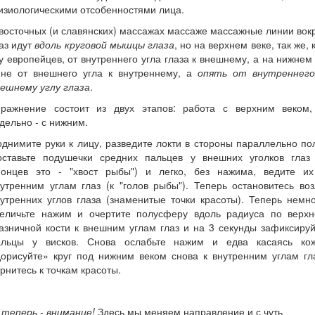
зиологическими отсобенностями лица.
восточных (и славянских) массажах массаже массажные линии вок
аз идут
вдоль круговой мышцы глаза
, но на верхнем веке, так же, 
у европейцев, от внутреннего угла глаза к внешнему, а на нижнем 
 не от внешнего угла к внутреннему, а
опять от внутреннего
нешнему углу глаза
.
пражнение состоит из двух этапов: работа с верхним веком,
дельно - с нижним.
днимите руки к лицу, разведите локти в стороны параллельно по
оставьте подушечки средних пальцев у внешних уголков глаз 
понцев это - "хвост рыбы") и легко, без нажима, ведите их
утренним углам глаз (к "голов рыбы"). Теперь остановитесь во
утренних углов глаза (знаменитые точки красоты). Теперь немн
величьте нажим и очертите полусферу вдоль радиуса по верхн
азничной кости к внешним углам глаз и на 3 секунды зафиксиру
альцы у висков. Снова ослабьте нажим и едва касаясь кож
орисуйте» круг под нижним веком снова к внутренним углам гл
рнитесь к точкам красоты.
 теперь - внимание!
Здесь мы меняем направление и с чуть