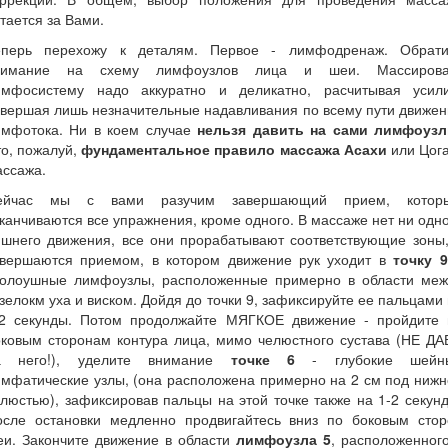
тается за Вами.
еперь перехожу к деталям. Первое - лимфодренаж. Обрати
нимание на схему лимфоузлов лица и шеи. Массирова
имфосистему надо аккуратно и деликатно, расчитывая усили
вершая лишь незначительные надавливания по всему пути движе
имфотока. Ни в коем случае
нельзя давить на сами лимфоуз
о, пожалуй,
фундаментальное правило массажа Асахи
или Цога
ассажа.
ейчас мы с вами разучим завершающий прием, котор
канчиваются все упражнения, кроме одного. В массаже нет ни одн
ишнего движения, все они прорабатывают соответствующие зоны,
авершаются приемом, в котором движение рук уходит в
точку 9
колоушные лимфоузлы, расположенные примерно в области меж
зелокм уха и виском. Дойдя до точки 9, зафиксируйте ее пальцами
-2 секунды. Потом продолжайте МЯГКОЕ движение - пройдите 
оковым сторонам контура лица, мимо челюстного сустава (НЕ ДА
а него!), уделите внимание
точке 6
- глубокие шейн
мфатические узлы, (она расположена примерно на 2 см под ниж
люстью), зафиксировав пальцы на этой точке также на 1-2 секун
осле остановки медленно продвигайтесь вниз по боковым стор
еи. Закончите движение в области
лимфоузла 5
, расположенног