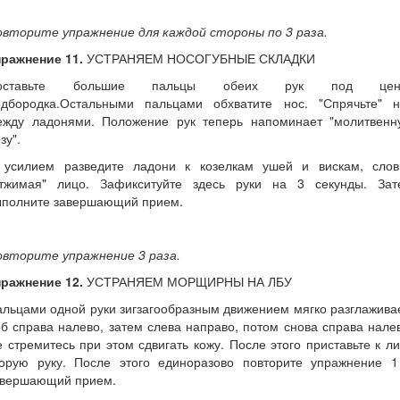
овторите упражнение для каждой стороны по 3 раза.
пражнение 11.
УСТРАНЯЕМ НОСОГУБНЫЕ СКЛАДКИ
оставьте большие пальцы обеих рук под цен
одбородка.Остальными пальцами обхватите нос. "Спрячьте" н
ежду ладонями. Положение рук теперь напоминает "молитвенн
зу".
 усилием разведите ладони к козелкам ушей и вискам, слов
отжимая" лицо. Зафикситуйте здесь руки на 3 секунды. Зат
ыполните завершающий прием.
овторите упражнение 3 раза.
пражнение 12.
УСТРАНЯЕМ МОРЩИРНЫ НА ЛБУ
льцами одной руки зигзагообразным движением мягко разглажив
б справа налево, затем слева направо, потом снова справа нале
 стремитесь при этом сдвигать кожу. После этого приставьте к л
торую руку. После этого единоразово повторите упражнение 1
авершающий прием.