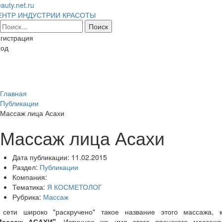
auty.net.ru
ЕНТР ИНДУСТРИИ КРАСОТЫ
гистрация
ход
Toggl
naviga
Главная
Публикации
Массаж лица Асахи
Массаж лица Асахи
Дата публикации:
11.02.2015
Раздел:
Публикации
Компания:
Тематика:
Я КОСМЕТОЛОГ
Рубрика:
Массаж
 сети широко "раскручено" такое название этого массажа, к
Массаж АСАХИ"
. Истинное же имя этого японского массажа