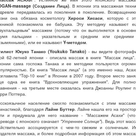
OGAN-massage (Создание Лица)
. В японии эта массажная техн
здревле передавалась из поколения в поколение. Возвращению
изни она обязана косметологу
Хироси Хисаси
, которую с эт
ехникой познакомила ее бабушка. Эту методику называют е
двухпальцевым" массажем (потому что он выполняется в основн
вумя пальцами - указательным и средним или средними
езымянными), или ее называют
Y-методом
.
тилист Юкуко Танако (Youkuko Tanako)
- вы видите фотограф
той 62-летней японки - описала массаж в книге "Массаж лица".
понии сама госпожа Танака и ее методики пользуются огромн
пулярностью. Ее книга "Массаж лица" (а это именно наш, Асах
зглавила "Top-10 книг" в Японии в 2007 году. Второе место зан
ще одна ее книга "Вдохновляющие упражнения". Для полно
авнения - на третьем месте оказалась книга Джоанны Роулинг 
рри Поттера.
усскоязычное население смогло познакомиться с этим массаже
мнастикой, благодаря
Лайне Буттер
. Лайне нашла его на просто
ети и придумала для него название - "Массажем Асахи" (что
реводе с японского означает
"Утреннее Солнце"
). Ведь этот мас
ействительно ассоциируется с чем-то свежим и солнечным. И
оздателя массажа, и более подробная информация об этом масса