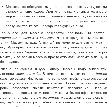
Массаж, освобождает лицо от отеков, поэтому худое ли
становится еще худее. Людям с незначительным количеств
жирового слоя на лице (с впалыми щеками) нужно выполня
массаж очень осторожно и прекращать на длительное вре
сразу, как только возник эффект похудения лица.
 оригинале для массажа разработан специальнный состав 
осметических сливок с хлопком
. Но его придется выписывать 
понии. Массаж не хуже "ложится" на молочко для снятия макияж
нку. Руки прекрасно скользят по овсяному молочку (для этого н
ложить хлопья "геркулеса" в капроновый чулок, завязать его, хор
мочить, и во время массажа просто отжимать молочко в чашку 
бе в ладонь.
огласно описаниям Юкуко Танаку, массаж надо выполнять
оложении
стоя или сидя
, В течение всего массажа надо
держа
деальную осанку
. Инструкция не допускает, чтобы голова опиралас
ену сзади или на полголовник кресла. Но опыт первопроходцев
вропы позволяет внести некоторые послабления. Наприме
азалось, что массаж не менее (а может и более) эффективен, е
о выполнять лежа. В этом положении мышцы словно растекаются
ицу, глубокие ткани расслабляются и становятся послушными д
оррекции. В общем, выбор положения для проведения масса