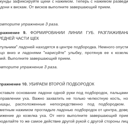
екунды зафиксируйте щеки с нажимом. Теперь с нажимом разведи
дони к вискам. От висков выполните завершающий прием.
овторите упражнение 3 раза.
пражнение 9.
ФОРМИРОВАНИИ ЛИНИИ ГУБ. РАЗГЛАЖИВАН
РЕДНЕЙ ЧАСТИ ЩЕК
тульчики" ладоней находятся в центре подбородка. Немного опуст
ицо вниз и ладонями "нарисуйте" улыбку, протянув ее к козелк
шей. Выполните завершающий прием.
овторите упражнение 3 раза.
пражнение 10.
УБИРАЕМ ВТОРОЙ ПОДБОРОДОК
ставьте основание ладони одной руки под подбородок, пальцам
правлении уха. Важно захватить не только челюстную кость, н
ышцы, расположенные непосредственно под подбородком.
метным нажимом прогладьте ладонью подбородок от центра, дов
вижение до козелка уха. От него выполните завершающий прие
оделайте то же самое действие другой рукой с другой стороны лиц