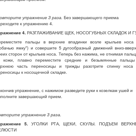
овторите упражнение 3 раза.
Без завершающего приема
реходите к упражнению 4.
пражнение 4.
РАЗГЛАЖИВАНИЕ ЩЕК, НОСОГУБНЫХ СКЛАДОК И Г
ереместите пальцы в верхние впадинки возле крыльев носа 
обачью ямку") и совершите 5 дугообразный движений вниз-ввер
еих сторон от крыльев носа. Теперь без нажима, не отнимая паль
т кожи, плавно переместите средние и безымянные пальцы
ерхнюю часть переносицы и трижды разотрите спинку носа 
реносицы к носощечной складке.
кончив упражнение, с нажимом разведите руки к козелкам ушей и
ыполните завершающий прием.
овторите упражнение 3 раза.
пражнение 5.
УГОЛКИ РТА, ЩЕКИ, СКУЛЫ. ПОДЪЕМ ВЕРХН
ЕЛЮСТИ