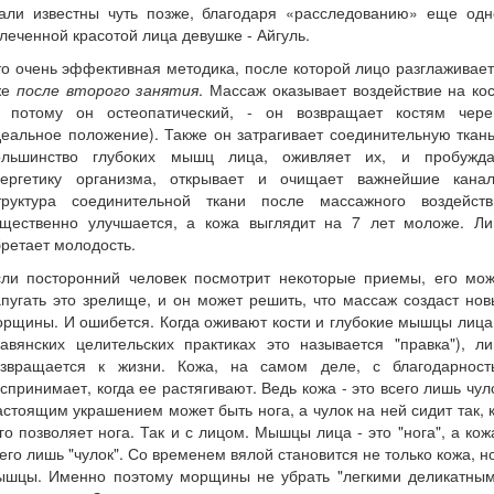
тали известны чуть позже, благодаря «расследованию» еще одн
леченной красотой лица девушке - Айгуль.
о очень эффективная методика, после которой лицо разглаживае
же
после второго занятия
. Массаж оказывает воздействие на ко
и потому он остеопатический, - он возвращает костям чере
еальное положение). Также он затрагивает соединительную ткан
ольшинство глубоких мышц лица, оживляет их, и пробужда
нергетику организма, открывает и очищает важнейшие канал
труктура соединительной ткани после массажного воздейств
ущественно улучшается, а кожа выглядит на 7 лет моложе. Ли
ретает молодость.
сли посторонний человек посмотрит некоторые приемы, его мож
пугать это зрелище, и он может решить, что массаж создаст но
рщины. И ошибется. Когда оживают кости и глубокие мышцы лица
авянских целительских практиках это называется "правка"), л
озвращается к жизни. Кожа, на самом деле, с благодарност
спринимает, когда ее растягивают. Ведь кожа - это всего лишь чул
стоящим украшением может быть нога, а чулок на ней сидит так, 
го позволяет нога. Так и с лицом. Мышцы лица - это "нога", а кож
его лишь "чулок". Со временем вялой становится не только кожа, н
ышцы. Именно поэтому морщины не убрать "легкими деликатным