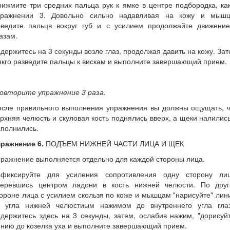
ижмите три средних пальца рук к ямке в центре подбородка, ка
пражнении 3. Довольно сильно надавливая на кожу и мышц
бведите пальцв вокруг губ и с усилием продолжайте движение
азам.
держитесь на 3 секунды возле глаз, продолжая давить на кожу. За
кго разведите пальцы к вискам и выполните завершающий прием.
овторите упражнение 3 раза.
осле правильного выполнения упражнения вы должны ощущать, ч
рхняя челюсть и скуловая кость поднялись вверх, а щеки налилис
полнились.
пражнение 6.
ПОДЪЕМ НИЖНЕЙ ЧАСТИ ЛИЦА И ЩЕК
ражнение выполняется отдельно для каждой стороны лица.
афиксируйте для усиления сопротивления одну сторону лиц
перевшись центром ладони в кость нижней челюсти. По друг
ороне лица с усилием скользя по коже и мышцам "нарисуйте" ли
т угла нижней челюстиым нажимом до внутреннего угла глаз
держитесь здесь на 3 секунды, затем, ослабив нажим, "дорисуй
нию до козелка уха и выполните завершающий прием.