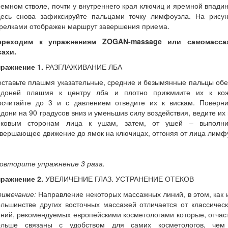
емном стволе, почти у внутреннего края ключиц и яремной впади
десь снова зафиксируйте пальцами точку лимфоузла. На рисун
трелками отображен маршрут завершения приема.
ереходим к упражнениям ZOGAN-massage или самомасса
сахи.
пражнение 1.
РАЗГЛАЖИВАНИЕ ЛБА
ставьте плашмя указательные, средние и безымянные пальцы об
адоней плашмя к центру лба и плотно прижмиите их к кож
осчитайте до 3 и с давлением отведите их к вискам. Поверни
дони на 90 градусов вниз и уменьшив силу воздействия, ведите их
оковым сторонам лица к ушам, затем, от ушей – выполни
вершающее движение до ямок на ключицах, отгоняя от лица лимф
овторите упражнение 3 раза.
пражнение 2.
УВЕЛИЧЕНИЕ ГЛАЗ. УСТРАНЕНИЕ ОТЕКОВ
римечание:
Направление некоторых массажных линий, в этом, как 
льшинстве других восточных массажей отличается от классичес
ний, рекомендуемых европейскими косметологами которые, отчас
ольше связаны с удобством для самих косметологов, чем