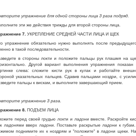
овторите упражнение для одной стороны лица 3 раза подряд.
полните эти же действия трижды для второй стороны лица.
пражнение 7.
УКРЕПЛЕНИЕ СРЕДНЕЙ ЧАСТИ ЛИЦА И ЩЕК
то упражнение обязательно нужно выполнять после предыдущего
енно в такой последовательности.
азведите в стороны локти и положите пальцы рук плашмя на ще
оризонтально. Другой вариант выполнения упражнения показан 
артинке слева: сложите кисти рук в кулак и работайте внешн
ороной указательных пальцев. Сдавив пальцами ноздри, с усил
зведите пальцы к вискам, и выполните завершающий прием.
овторите упражнение 3 раза.
пражнение 8.
ПОДЪЕМ ЛИЦА
ожите перед своей грудью локти и ладони вместе. Раскройте ки
к ладонями вверх ладони. Поставьте раскрытые ладони к губам
ажимом поднимите их к ноздрям и "положите" в ладони щеки. На