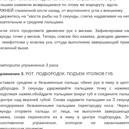
ольшим нажимом возвращаемся по этому же маршруту, вдоль
ЖНЕЙ глазничной кости назад, от внутненнего угла к внешнему.
держитесь на "хвосте рыбы на 3 секунды, слегка надавливая на не
азательным и средним пальцами.
осле этого продолжите движение рук к вискам. Зафиксировав на
кунды точки у висков, Теперь совсем без нажима, доводим движе
 лимфоточки у козелка уха, оттуда выполняем завершающий при
писанный выше.
овторите упражнение 3 раза.
пражнение 3.
РОТ. ПОДБОРОДОК. ПОДЪЕМ УГОЛКОВ ГУБ
оставьте средние и безымянные пальцы обеих рук в ямку в цент
одбородка. 3 секунды удерживайте пальцами точку с нажимо
одолжая нажим,обойддите пальцами вокруг губ и соедините пал
центре над верхней губой. Снова надавите пальцами на 3 секун
риподнримая безымянными пальцами перегородку носа. Через
екунды оторвите пальцы от лица, не выполняя завершающе
риема, снова перенесите их в ямку в центре подбородка.
Э
динственное упражнение, которое не заканчивает
авершающим приемом.