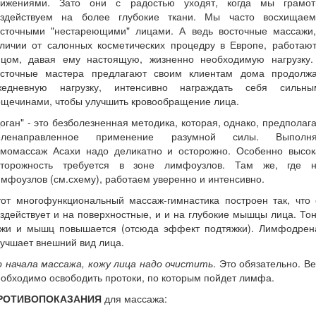
вижениями. Зато они с радостью уходят, когда мы грамот
оздействуем на более глубокие ткани. Мы часто восхищаем
осточными "нестареющими" лицами. А ведь восточные массажи,
тличии от салонных косметических процедру в Европе, работают
ицом, давая ему настоящую, жизненно необходимую нагрузку.
осточные мастера предлагают своим клиентам дома продолжа
жедневную нагрузку, интенсивно награждать себя сильны
ощечинами, чтобы улучшить кровообращение лица.
оган" - это безболезненная методика, которая, однако, предполаг
еленаправленное применение разумной силы. Выполня
амомассаж Асахи надо деликатно и осторожно. Особенно высок
сторожность требуется в зоне лимфоузлов. Там же, где н
мфоузлов (см.схему), работаем уверенно и интенсивно.
тот многофункциональный массаж-гимнастика построен так, что 
здействует и на поверхностные, и и на глубокие мышцы лица. То
ожи и мышц повышается (отсюда эффект подтяжки). Лимфодрен
учшает внешний вид лица.
о начала массажа, кожу лица надо очистить
. Это обязательно. В
обходимо освободить протоки, по которым пойдет лимфа.
РОТИВОПОКАЗАНИЯ
для массажа: