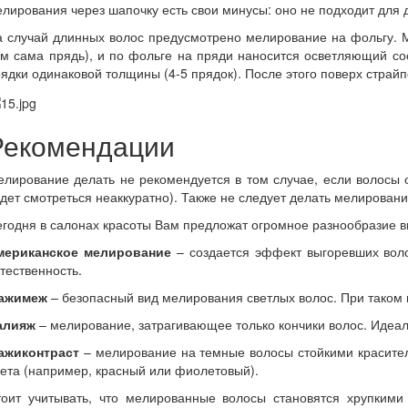
лирования через шапочку есть свои минусы: оно не подходит для 
 случай длинных волос предусмотрено мелирование на фольгу. М
м сама прядь), и по фольге на пряди наносится осветляющий со
ядки одинаковой толщины (4-5 прядок). После этого поверх страйп
Рекомендации
лирование делать не рекомендуется в том случае, если волосы о
дет смотреться неаккуратно). Также не следует делать мелирован
годня в салонах красоты Вам предложат огромное разнообразие 
мериканское мелирование
– создается эффект выгоревших волос
тественность.
ажимеж
– безопасный вид мелирования светлых волос. При таком
алияж
– мелирование, затрагивающее только кончики волос. Идеал
ажиконтраст
– мелирование на темные волосы стойкими красител
ета (например, красный или фиолетовый).
тоит учитывать, что мелированные волосы становятся хрупкими