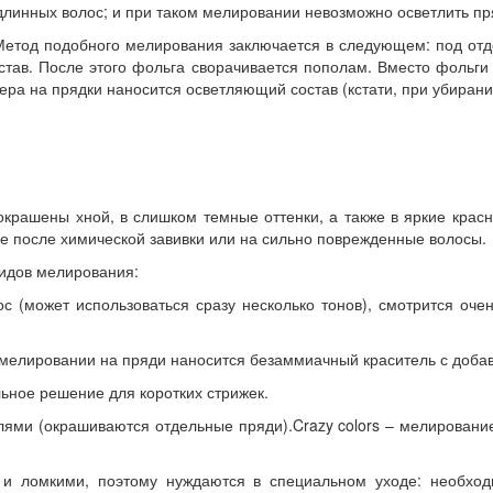
длинных волос; и при таком мелировании невозможно осветлить пр
етод подобного мелирования заключается в следующем: под отд
став. После этого фольга сворачивается пополам. Вместо фольги
ера на прядки наносится осветляющий состав (кстати, при убирани
крашены хной, в слишком темные оттенки, а также в яркие красн
ие после химической завивки или на сильно поврежденные волосы.
видов мелирования:
 (может использоваться сразу несколько тонов), смотрится оче
 мелировании на пряди наносится безаммиачный краситель с доба
ьное решение для коротких стрижек.
ями (окрашиваются отдельные пряди).Crazy colors – мелировани
 и ломкими, поэтому нуждаются в специальном уходе: необход