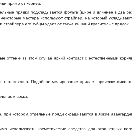
яди прямо от корней.
ельные прядки подкладывается фольга (шире и длиннее в два ра
 некоторые мастера используют страйпер, на который укладываю
и страйпера его зубцы удаляют также лишний краситель с прядок.
ые оттенки (в этом случае яркий контраст с естественными корн
нь естественно. Подобное мелирование придает прическе живост
влением воска.
е, при котором отдельные пряди окрашиваются в яркие авангард
имо использовать косметические средства для окрашенных воло