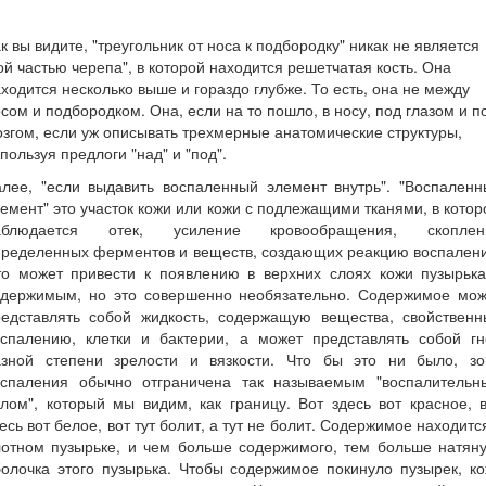
к вы видите, "треугольник от носа к подбородку" никак не является
ой частью черепа", в которой находится решетчатая кость. Она
ходится несколько выше и гораздо глубже. То есть, она не между
сом и подбородком. Она, если на то пошло, в носу, под глазом и п
згом, если уж описывать трехмерные анатомические структуры,
пользуя предлоги "над" и "под".
алее, "если выдавить воспаленный элемент внутрь". "Воспаленн
емент" это участок кожи или кожи с подлежащими тканями, в кото
аблюдается отек, усиление кровообращения, скоплен
пределенных ферментов и веществ, создающих реакцию воспалени
то может привести к появлению в верхних слоях кожи пузырька
одержимым, но это совершенно необязательно. Содержимое мож
редставлять собой жидкость, содержащую вещества, свойственн
оспалению, клетки и бактерии, а может представлять собой гн
азной степени зрелости и вязкости. Что бы это ни было, зо
оспаления обычно отграничена так называемым "воспалительн
лом", который мы видим, как границу. Вот здесь вот красное, 
есь вот белое, вот тут болит, а тут не болит. Содержимое находитс
лотном пузырьке, и чем больше содержимого, тем больше натяну
олочка этого пузырька. Чтобы содержимое покинуло пузырек, к