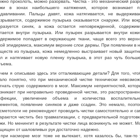
жно проколоть, можно разорвать. Чистка - это механический раз
ожи в зонах наибольшего натяжения, которое возникает п
адавливании. Пальцы давят, кожа натягивается, не выдерживае
зрывается, содержимое пузырька оказывается снаружи. Или вок
бразуется синяк, а кожа остается неповрежденной, содержим
стается внутри пузырька. Или пузырек разрывается внутри кожи
одержимое попадает в окружающие ткани, чаще всего это верхн
ой эпидермиса, максимум верхние слои дермы. При появлении в 
еществ из пузырька, кожа немедленно выстраивает новый защитн
л и натягивает новую пленку пузырька, в этот раз чуть больш
бъема.
чем я описываю здесь эти отталкивающие детали? Для того, чт
ало понятно, что при механической чистке технически невозмо
гнать струю содержимого в мозг. Максимум неприятностей, кото
зникает при неправильно проведенной чистке, это распростране
нфекции, увеличение объема и количества воспалительн
лементов, появление синяков и даже ссадин. Это немало, поэто
сметологи не рекомендуют проводить чистки самостоятельно и с
араются чистить без травматизации, с предварительной подготов
жи. Но менингит в результате чистки лица возникнуть не может. М
щищен от шаловливых рук достаточно надежно.
при насморке мозг тоже не вытекает, хотя казалось бы, там-то