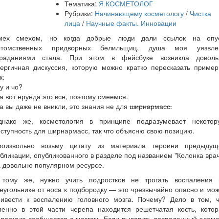
Тематика:
Я КОСМЕТОЛОГ
Рубрики:
Начинающему косметологу
/
Чистка
лица
/
Научные факты. Инновации
мех смехом, но когда добрые люди дали ссылок на опу
отомственных придворных белильщиц, душа моя уязвле
траданиями стала. При этом в фейсбуке возникла доволь
нергичная дискуссия, которую можно кратко пересказать пример
к:
у и чо?
а вот ерунда это все, поэтому смеемся.
а вы даже не вникли, это знания не для
ширнармасс.
днако же, косметология в принципе подразумевает некотор
ступность для ширнармасс, так что объясню свою позицию.
роизвольно возьму цитату из материала героини предыдущ
бликации, опубликованного в разделе под названием "Колонка вра
 довольно популярном ресурсе.
 тому же, нужно учить подростков не трогать воспаления 
еугольнике от носа к подбородку — это чрезвычайно опасно и мо
ривести к воспалению головного мозга. Почему? Дело в том, ч
менно в этой части черепа находится решетчатая кость, котор
апрямую сообщается с мозгом. Если выдавить воспаленный элеме