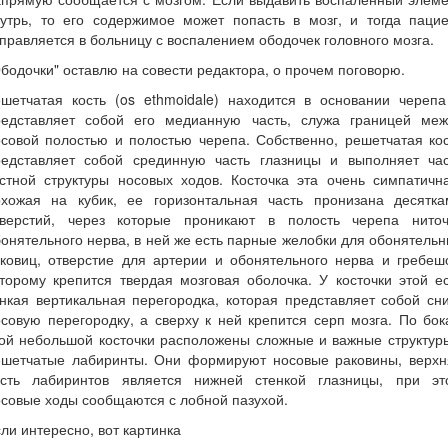
нутрь, то его содержимое может попасть в мозг, и тогда пацие
правляется в больницу с воспалением ободочек головного мозга.
бодочки" оставлю на совести редактора, о прочем поговорю.
ешетчатая кость (os ethmoidale) находится в основании черепа
редставляет собой его медианную часть, служа границей меж
совой полостью и полостью черепа. Собственно, решетчатая ко
редставляет собой срединную часть глазницы и выполняет час
стной структуры носовых ходов. Косточка эта очень симпатичн
охожая на кубик, ее горизонтальная часть пронизана десятка
тверстий, через которые проникают в полость черепа ниточ
онятельного нерва, в ней же есть парные желобки для обонятель
ковиц, отверстие для артерии и обонятельного нерва и гребеш
торому крепится твердая мозговая оболочка. У косточки этой е
нкая вертикальная перегородка, которая представляет собой сн
совую перегородку, а сверху к ней крепится серп мозга. По бо
ой небольшой косточки расположены сложные и важные структур
ешетчатые лабиринты. Они формируют носовые раковины, верхн
асть лабиринтов является нижней стенкой глазницы, при эт
совые ходы сообщаются с лобной пазухой.
ли интересно, вот картинка