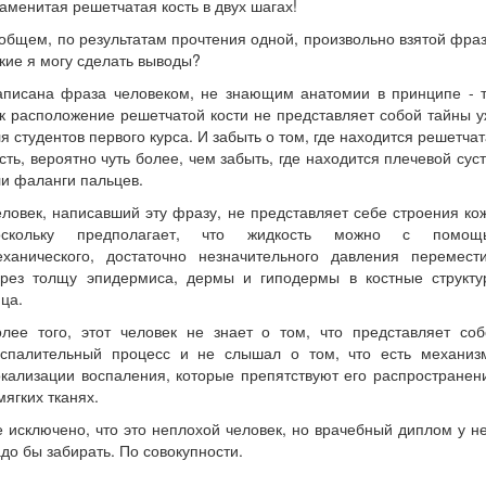
аменитая решетчатая кость в двух шагах!
общем, по результатам прочтения одной, произвольно взятой фра
кие я могу сделать выводы?
аписана фраза человеком, не знающим анатомии в принципе - т
к расположение решетчатой кости не представляет собой тайны 
я студентов первого курса. И забыть о том, где находится решетча
сть, вероятно чуть более, чем забыть, где находится плечевой сус
и фаланги пальцев.
ловек, написавший эту фразу, не представляет себе строения ко
оскольку предполагает, что жидкость можно с помощ
еханического, достаточно незначительного давления перемести
ерез толщу эпидермиса, дермы и гиподермы в костные структу
ца.
олее того, этот человек не знает о том, что представляет соб
оспалительный процесс и не слышал о том, что есть механиз
кализации воспаления, которые препятствуют его распростране
мягких тканях.
 исключено, что это неплохой человек, но врачебный диплом у н
до бы забирать. По совокупности.