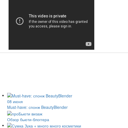
08 июня
Must-have: спонж BeautyBlender
Обзор бьюти-блоггера