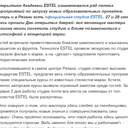
ткрытием Академии ESTEL ознаменовался ряд летних
ероприятий по запуску новых образовательных проектов.
еперь и в Рязани есть
официальная студия ESTEL
. 27 и 28 ию
десь прошли Дни открытых дверей: все желающие мастера
егиона могли посетить студию и ближе познакомиться с
илософией и концепцией марки.
стей встречали приветственным бокалом шампанского и изысканн
ршетом из фруктов. Технологи ESTEL провели экскурсию по студи
казали фильм о марке, а на «десерт» предложили приготовить
лористические коктейли.
сположившаяся в самом центре Рязани, студия отвечает высоким
андартам ESTEL, предлагая весь спектр образовательных програм
также специальные курсы от известных стилистов марки. Кстати,
енно авторские курсы вызвали огромный ажиотаж среди гостей. За
рвые 2 дня работы студии почти все места на семинары от топ-
илистов ESTEL были раскуплены.
Это говорит о том, что мастера здесь следят за тенденциями,
тремятся получать новые знания и совершенствовать свои
авыки. Очень приятно осознавать, что твоя работа здесь ценит
пользуется спросом. Ведь именно для этого мы и работаем!» -