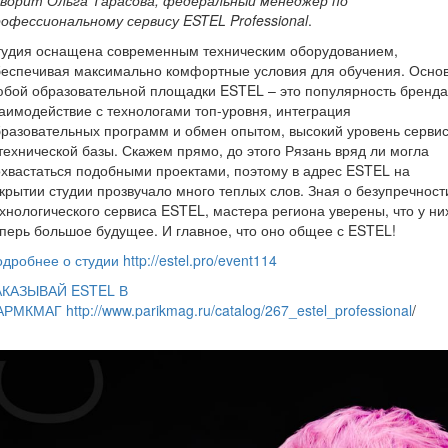
оворит Ольга Тарасова, федеральный менеджер по
офессиональному сервису ESTEL Professional
.
тудия оснащена современным техническим оборудованием,
беспечивая максимально комфортные условия для обучения. Осно
бой образовательной площадки ESTEL – это популярность бренда
аимодействие с технологами топ-уровня, интеграция
разовательных программ и обмен опытом, высокий уровень серви
технической базы. Скажем прямо, до этого Рязань вряд ли могла
хвастаться подобными проектами, поэтому в адрес ESTEL на
крытии студии прозвучало много теплых слов. Зная о безупречност
хнологического сервиса ESTEL, мастера региона уверены, что у ни
перь большое будущее. И главное, что оно общее с ESTEL!
дробнее о студии http://estel.pro/event114
АКАЗЫВАЙ ESTEL В
РМКМАГ http://www.parikmag.ru/catalog/267_estel_professional
/