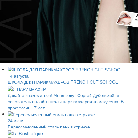
14 августа
ШКОЛА ДЛЯ ПАРИКМАХЕРОВ FRENCH CUT SCHOOL
Давайте знакомиться! Меня зовут Сергей Дубенский, я
основатель онлайн-школы парикмахерского искусства. В
профессии 17 лет.
24 июня
Переосмысленный стиль панк в стрижке