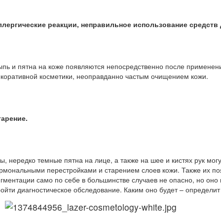
ллергические реакции, неправильное использование средств д
пь и пятна на коже появляются непосредственно после применени
коративной косметики, неоправданно частым очищением кожи.
тарение.
ы, нередко темные пятна на лице, а также на шее и кистях рук м
рмональными перестройками и старением слоев кожи. Также их по
гментации само по себе в большинстве случаев не опасно, но оно в
ойти диагностическое обследование. Каким оно будет – определит