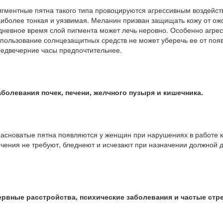
гментные пятна такого типа провоцируются агрессивным воздейств
иболее тонкая и уязвимая. Меланин призван защищать кожу от ожо
дневное время слой пигмента может лечь неровно. Особенно агресс
пользование солнцезащитных средств не может уберечь ее от поя
едвечерние часы предпочтительнее.
аболевания почек, печени, желчного пузыря и кишечника.
асноватые пятна появляются у женщин при нарушениях в работе к
чения не требуют, бледнеют и исчезают при назначении должной 
ервные расстройства, психические заболевания и частые стр