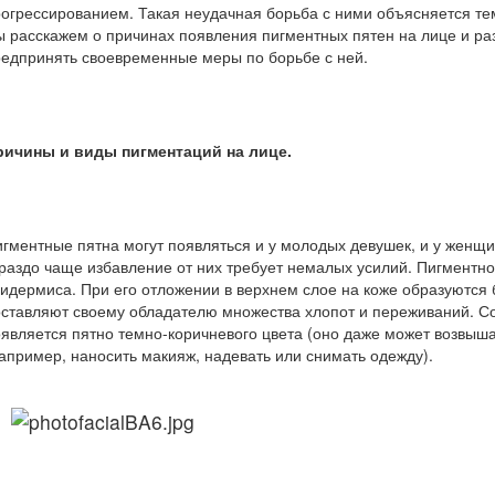
огрессированием. Такая неудачная борьба с ними объясняется тем
 расскажем о причинах появления пигментных пятен на лице и разл
едпринять своевременные меры по борьбе с ней.
ричины и виды пигментаций на лице.
гментные пятна могут появляться и у молодых девушек, и у женщин
раздо чаще избавление от них требует немалых усилий. Пигментно
идермиса. При его отложении в верхнем слое на коже образуются б
ставляют своему обладателю множества хлопот и переживаний. Со
является пятно темно-коричневого цвета (оно даже может возвыш
апример, наносить макияж, надевать или снимать одежду).