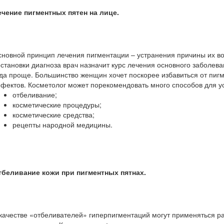
ечение пигментных пятен на лице.
новной принцип лечения пигментации – устранения причины их воз
становки диагноза врач назначит курс лечения основного заболева
да проще. Большинство женщин хочет поскорее избавиться от пигм
фектов. Косметолог может порекомендовать много способов для у
отбеливание;
косметические процедуры;
косметические средства;
рецепты народной медицины.
тбеливание кожи при пигментных пятнах.
качестве «отбеливателей» гиперпигментаций могут применяться раз