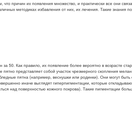
, что причин их появления множество, и практически все они свя
ичных методиках избавления от них, их лечения. Такие знания по
 за 50. Как правило, их появление более вероятно в возрасте ста
е пятно представляет собой участок чрезмерного скопления мелан
ледные пятна (например, веснушки или родинки). Они могут быть о
вершенно иначе выглядят гиперпигментации, которые откладывают
аться над поверхностью кожного покрова). Такие пигментации бол