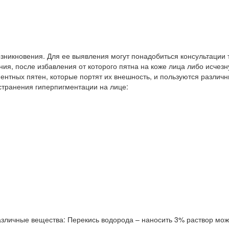
никновения. Для ее выявления могут понадобиться консультации т
ния, после избавления от которого пятна на коже лица либо исчезн
ентных пятен, которые портят их внешность, и пользуются различ
странения гиперпигментации на лице:
личные вещества: Перекись водорода – наносить 3% раствор можно 