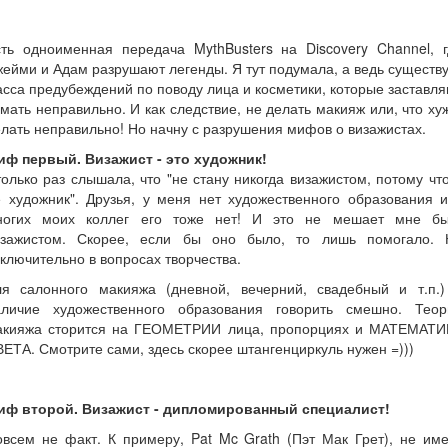
сть одноименная передача MythBusters на Discovery Channel, г
ейми и Адам разрушают легенды. Я тут подумала, а ведь существ
сса предубеждений по поводу лица и косметики, которые заставл
мать неправильно. И как следствие, не делать макияж или, что ху
лать неправильно! Но начну с разрушения мифов о визажистах.
иф первый. Визажист - это художник!
олько раз слышала, что "не стану никогда визажистом, потому чт
 художник". Друзья, у меня нет художественного образования 
ногих моих коллег его тоже нет! И это не мешает мне бы
изажистом. Скорее, если бы оно было, то лишь помогало. 
ключительно в вопросах творчества.
ля салонного макияжа (дневной, вечерний, свадебный и т.п.)
аличие художественного образования говорить смешно. Теор
акияжа сторится на ГЕОМЕТРИИ лица, пропорциях и МАТЕМАТИ
ЕТА. Смотрите сами, здесь скорее штангенциркуль нужен =)))
иф второй. Визажист - дипломированный специалист!
всем не факт. К примеру, Pat Mc Grath (Пэт Мак Грет), не им