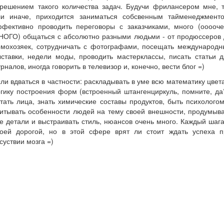
 решением такого количества задач. Будучи фрилансером мне, т
ли иначе, приходится заниматься собсвенным тайменеджменто
ффективно проводить переговоры с заказчиками, много (ооооче
НОГО) общаться с абсолютно разными людьми - от продюссеров 
омохозяек, сотрудничать с фотографами, посещать международн
ставки, недели моды, проводить мастерклассы, писать статьи 
рналов, иногда говорить в телевизор и, конечно, вести блог =)
ли вдваться в частности: раскладывать в уме всю математику цвет
гику построения форм (встроенный штангенциркуль, помните, да
тать лица, знать химические составы продуктов, быть психолого
итывать особенности людей на тему своей внешности, продумыв
е детали и выстраивать стиль, нюансов очень много. Каждый шаг
воей дорогой, но в этой сфере врят ли стоит ждать успеха п
суствии мозга =)