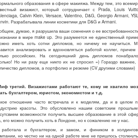
рмального образования в сфере макияжа. Между тем, это всеми
вестный визажист, который сотрудничает с Prada, Louis Vuitt
lenciaga, Calvin Klein, Versace, Valentino, D&G, Georgio Armani, YS
nvin. Разрабатывала линии косметики для D&G и Armani.
общем, думаю, я разрушила ваши сомнения о ее востребованност
изнании в мире make up. Это разумеется не единственный прим
ожно иметь хоть сотни дипломов, но ничему не научиться. М
авится анализировать и вдохновляться работой коллег, причем
олько российских. На сегодняшний день дипломов понабрало
олько! Но ни разу еще никто их не спросил =) Гораздо важнее,
личество дипломов, а портфолио и резюме (CV другими словами)
иф третий. Визажистами работают те, кому не хватило моз
тать бухгалтером, юристом, экономистом и т.д.
акое отношение часто встречала и к моделям, да и в целом п
ндустрию красоты. Это обусловлено нашим советским прошлым
сутсвием возможности получить высшее образование в этой сфе
, его можно получить хоть в Лондоне, но к сожалению не у нас.
 работала и бухгалтером, и замом, и фиником в холдингов
мпании, но честно ни на одной работе мне не пришлось столкнут