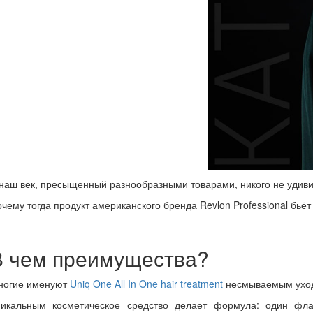
наш век, пресыщенный разнообразными товарами, никого не удивиш
чему тогда продукт американского бренда
Revlon
Professional
бьёт
В чем преимущества?
ногие именуют
Uniq
One
All
In
One
hair
treatment
несмываемым уходо
никальным косметическое средство делает формула: один фла