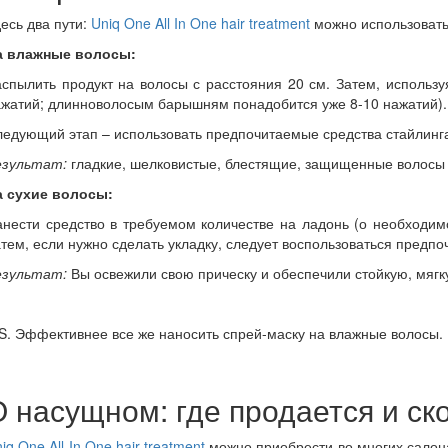
есь два пути:
Uniq
One
All
In
One
hair
treatment
можно использовать 
а влажные волосы:
спылить продукт на волосы с расстояния 20 см. Затем, использу
жатий; длинноволосым барышням понадобится уже 8-10 нажатий).
едующий этап – использовать предпочитаемые средства стайлинга.
езультат:
гладкие, шелковистые, блестящие, защищенные волосы 
а сухие волосы:
нести средство в требуемом количестве на ладонь (о необходимо
тем, если нужно сделать укладку, следует воспользоваться предп
езультат:
Вы освежили свою прическу и обеспечили стойкую, мягку
S
. Эффективнее все же наносить спрей-маску на влажные волосы.
О насущном: где продается и ск
niq
One
All
In
One
hair
treatment
можно приобрести во многих салона