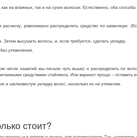
как на влажных, так и на сухих волосах. Естественно, оба способа
я расческу, равномерно распределить средство по шевелюре. (Ес
 Затем высушить волосы, и, если требуется, сделать укладку.
без утяжеления.
м числе нажатий мы писали чуть выше) и распределить по волос
очитаемыми средствами стайлинга. Или вариант проще – оставить е
ю и шелковистую укладку волос, нисколько их не утяжелив.
олько стоит?
х красоты и в торговых точках для парикмахеров. Так, например,