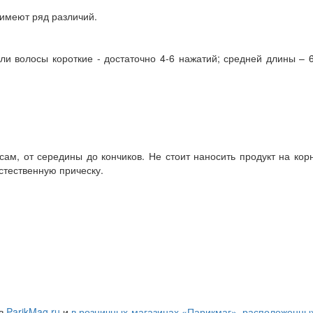
 имеют ряд различий.
ли волосы короткие - достаточно 4-6 нажатий; средней длины – 
ам, от середины до кончиков. Не стоит наносить продукт на кор
стественную прическу.
 в
ParikMag.ru
и
в розничных магазинах «Парикмаг», расположенны