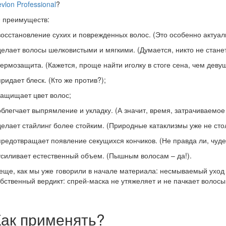
vlon
Professional
?
0 преимуществ:
восстановление сухих и поврежденных волос. (Это особенно актуа
делает волосы шелковистыми и мягкими. (Думается, никто не станет
термозащита. (Кажется, проще найти иголку в стоге сена, чем деву
придает блеск. (Кто же против?);
защищает цвет волос;
облегчает выпрямление и укладку. (А значит, время, затрачиваемое
делает стайлинг более стойким. (Природные катаклизмы уже не сто
предотвращает появление секущихся кончиков. (Не правда ли, чуде
усиливает естественный объем. (Пышным волосам – да!).
еще, как мы уже говорили в начале материала: несмываемый уход
бственный вердикт: спрей-маска не утяжеляет и не пачкает волосы
Как применять?