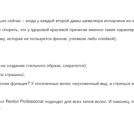
льно сейчас – когда у каждой второй дамы шевелюра испорчена из
 спорить, что у здоровой красивой прически именно такие характер
шку, которая не пользуется феном, утюжком либо плойкой);
 на создание стильного образа, сократится);
ль страшны);
сная функция? У посеченных волос неухоженный вид, а стричься и
 от
Revlon
Professional
подходит для всех типов волос. И наконец, 
.