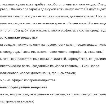
еликатная сухая кожа требует особого, очень мягкого ухода. С
рьер. Обычно препараты для сухой кожи выпускаются в двух видах
ульсии «масло в воде» — это, как правило, дневные кремы. Они и
ульсии «вода в масле» — ночные кремы с более жирной и насыщен
я того чтобы добиться максимального эффекта, в состав средств 
кклюзивные вещества
и создают тонкую пленку на поверхности кожи, предотвращая испар
углеводороды: вазелин, вазелиновое масло, парафины, сквалены;
животные и растительные воски: пчелиный, карнаубский, канделилл
синтетические воски, созданные из масла клещевины или копра;
силиконовое масло: диметиконы, фенилметикон;
жирные эфиры: изопропилмиристат.
ленкообразующие вещества
енка, которую создают данные вещества, не только защищает кожу
гиалуроновая кислота;