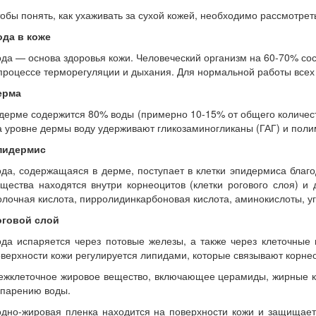
обы понять, как ухаживать за сухой кожей, необходимо рассмотре
ода в коже
да — основа здоровья кожи. Человеческий организм на 60-70% сост
процессе терморегуляции и дыхания. Для нормальной работы всех 
ерма
дерме содержится 80% воды (примерно 10-15% от общего количеств
 уровне дермы воду удерживают гликозаминогликаны (ГАГ) и полим
пидермис
да, содержащаяся в дерме, поступает в клетки эпидермиса благод
щества находятся внутри корнеоцитов (клетки рогового слоя) и
лочная кислота, пирролидинкарбоновая кислота, аминокислоты, уг
оговой слой
ода испаряется через потовые железы, а также через клеточны
верхности кожи регулируется липидами, которые связывают корне
жклеточное жировое вещество, включающее церамиды, жирные кис
спарению воды.
дно-жировая пленка находится на поверхности кожи и защищает 