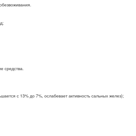
 обезвоживания.
д;
е средства.
ьшается с 13% до 7%, ослабевает активность сальных желез);