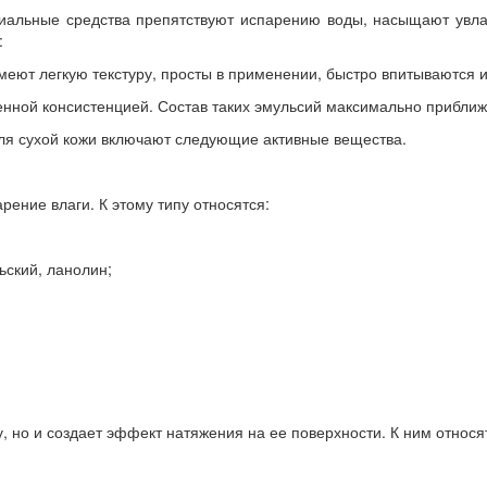
пециальные средства препятствуют испарению воды, насыщают у
:
меют легкую текстуру, просты в применении, быстро впитываются и
ной консистенцией. Состав таких эмульсий максимально приближе
для сухой кожи включают следующие активные вещества.
ение влаги. К этому типу относятся:
ьский, ланолин;
, но и создает эффект натяжения на ее поверхности. К ним относя