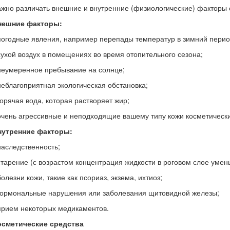
жно различать внешние и внутренние (физиологические) факторы
нешние факторы:
погодные явления, например перепады температур в зимний перио
сухой воздух в помещениях во время отопительного сезона;
неумеренное пребывание на солнце;
неблагоприятная экологическая обстановка;
горячая вода, которая растворяет жир;
очень агрессивные и неподходящие вашему типу кожи косметически
нутренние факторы:
наследственность;
старение (с возрастом концентрация жидкости в роговом слое умен
болезни кожи, такие как псориаз, экзема, ихтиоз;
гормональные нарушения или заболевания щитовидной железы;
прием некоторых медикаментов.
осметические средства