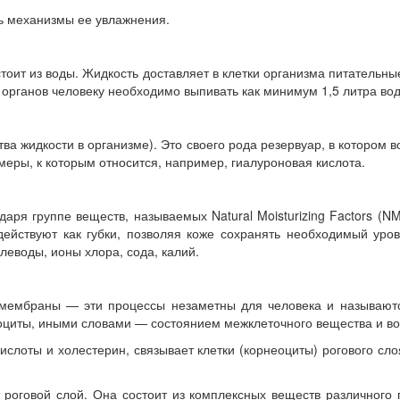
ть механизмы ее увлажнения.
оит из воды. Жидкость доставляет в клетки организма питательны
органов человеку необходимо выпивать как минимум 1,5 литра вод
а жидкости в организме). Это своего рода резервуар, в котором в
еры, к которым относится, например, гиалуроновая кислота.
аря группе веществ, называемых Natural Moisturizing Factors (N
 действуют как губки, позволяя коже сохранять необходимый у
леводы, ионы хлора, сода, калий.
е мембраны — эти процессы незаметны для человека и называютс
оциты, иными словами — состоянием межклеточного вещества и во
лоты и холестерин, связывает клетки (корнеоциты) рогового сло
роговой слой. Она состоит из комплексных веществ различного 