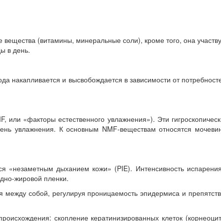
е вещества (витамины, минеральные соли), кроме того, она участв
ы в день.
ода накапливается и высвобождается в зависимости от потребност
MF, или «факторы естественного увлажнения»). Эти гигроскопичес
ровень увлажнения. К основным NMF-веществам относятся мочеви
я «незаметным дыханием кожи» (PIE). Интенсивность испарения
дно-жировой пленки.
я между собой, регулируя проницаемость эпидермиса и препятст
происхождения: скопление кератинизированных клеток (корнеоци