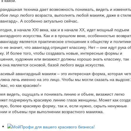
 к какой.
рандашная техника дает возможность понимать, видеть и изменят
бое лицо любого возраста, выполнять любой макияж, даже в стил
вангард». А особенно актуально сейчас.
годня, в начале ХХІ века, как и в начале ХХ, идет мощный подъем
ангардного искусства. Как и в прошлом веке, особенностью возвра
авангарду является практическое отношение к обществу и политике
о не значит, что авангард отрицает классику. Нет – они идут рука о
ку. И более того, чтобы создавать новые, интересные формы и
шения, художник или визажист должны хорошо знать классику, так
к она является основой, базой любого вида искусства.
асивый авангардный макияж – это интересная форма, которая чет
лжна лечь именно на это лицо. Чтобы мы могли сказать на выдохе:
жас, но как красиво!»
ея видеть, ощущать и понимать линию и объем, визажист легко
жет подчеркнуть красивую линию глаза женщины. Может как созда
вую, более красивую форму, так и, если нужно, скрыть ненужные
нии и объемы при выполнении возрастного макияжа.