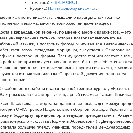
Тематика:
Я ВИЗАЖИСТ
Рубрика:
Начинающему визажисту
верняка многие визажисты слышали о карандашной технике
полнения макияжа, многие, возможно, ей даже владеют.
бота в карандашной технике, по мнению многих визажистов, – это
мая универсальная техника, которая позволяет выполнять не
блонный макияж, а построить форму, учитывая все анатомические
обенности глаза (складочки, морщинки, выпуклости). Основана на
афике и построении формы. Преимущество техники состоит в том,
о работа ни при каких условиях не может быть грязной: отсекаются
е лишние движения, которые занимают время визажиста, и макияж
лучается изначально чистым. С практикой движения становятся
лее точными.
 особенностях работы в карандашной технике журналу «Красота
Of» рассказала ее автор – легендарный визажист Таисия Васильев
исия Васильева – автор карандашной техники, судья международн
атегории ОМС, тренер Национальной сборной Команды Украины по
зажу и боди-арту, арт-директор и ведущий преподаватель «Академ
рикмахерского искусства Людмилы Абрамовой» (г. Днепропетровск
оспитала большую плеяду учеников, победителей международных
нкурсов, чемпионатов мира и Европы.