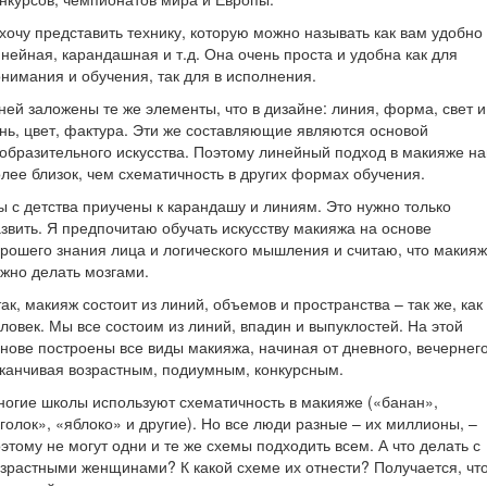
хочу представить технику, которую можно называть как вам удобно
нейная, карандашная и т.д. Она очень проста и удобна как для
нимания и обучения, так для в исполнения.
ней заложены те же элементы, что в дизайне: линия, форма, свет и
нь, цвет, фактура. Эти же составляющие являются основой
образительного искусства. Поэтому линейный подход в макияже н
лее близок, чем схематичность в других формах обучения.
 с детства приучены к карандашу и линиям. Это нужно только
звить. Я предпочитаю обучать искусству макияжа на основе
рошего знания лица и логического мышления и считаю, что макияж
жно делать мозгами.
ак, макияж состоит из линий, объемов и пространства – так же, как
ловек. Мы все состоим из линий, впадин и выпуклостей. На этой
нове построены все виды макияжа, начиная от дневного, вечернего
канчивая возрастным, подиумным, конкурсным.
огие школы используют схематичность в макияже («банан»,
голок», «яблоко» и другие). Но все люди разные – их миллионы, –
этому не могут одни и те же схемы подходить всем. А что делать с
зрастными женщинами? К какой схеме их отнести? Получается, чт