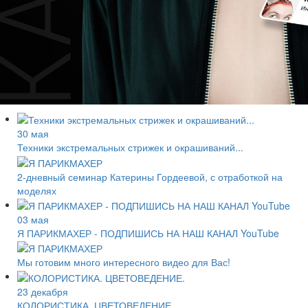
30 мая
Техники экстремальных стрижек и окрашиваний...
2-дневный семинар Катерины Гордеевой, с отработкой на
моделях
03 мая
Я ПАРИКМАХЕР - ПОДПИШИСЬ НА НАШ КАНАЛ YouTube
Мы готовим много интересного видео для Вас!
23 декабря
КОЛОРИСТИКА. ЦВЕТОВЕДЕНИЕ.