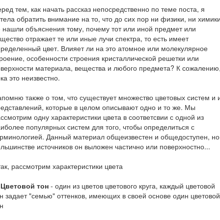
ред тем, как начать рассказ непосредственно по теме поста, я
тела обратить внимание на то, что до сих пор ни физики, ни химик
 нашли объяснения тому, почему тот или иной предмет или
щество отражает те или иные лучи спектра, то есть имеет
ределенный цвет. Влияет ли на это атомное или молекулярное
роение, особенности строения кристаллической решетки или
верхности материала, вещества и любого предмета? К сожалению
ка это неизвестно.
помню также о том, что существует множество цветовых систем и 
едставлений, которые в целом описывают одно и то же. Мы
ссмотрим одну характеристики цвета в соответсвии с одной из
иболее популярных систем для того, чтобы определиться с
рминологией. Данный материал общеизвестен и общедоступен, но
льшинстве источников он выложен частично или поверхностно...
ак, рассмотрим характеристики цвета
. Цветовой тон
- один из цветов цветового круга, каждый цветовой
н задает "семью" оттенков, имеющих в своей основе один цветовой
н