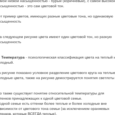
мой низкой насыщенностью - бурый (коричневый), с самой высоко
сыщенностью - это сам цветовой тон.
т пример цветов, имеющих разные цветовые тона, но одинаковую
асыщенность
 следующем рисунке цвета имеют один цветовой тон, но разную
асыщенность
. Температура
- психологическая классификация цвета на теплый 
олодный.
 рисунке показано условное разделение цветового круга на теплые
лодные цвета, также на рисунке демострируется понятия светлоты
 также существует понятие относительной температуры для
тенков принадлежащих к одной цветовой семье.
одной семье есть оттенки более теплые и более холодные вне
висимости от цветового тона семьи (за исключением оранжевых
тенков, которые ВСЕГДА теплые).