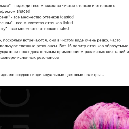
имам" - подходит все множество чистых отенков и оттенков с
ффектом shaded
сени" - все множество оттенков toasted
еснам" - все множество оттенков tinted
ету" - все множество оттенков muted
, поскольку встречаются, они в чистом виде очень редко, часто
пользуют сложные резонансы. Вот 16 палитр оттенков образуемых
вукратным последовательным применением различных сочетаний и
ышеперечисленных резонансов
идеале создают индивидуальные цветовые палитры...