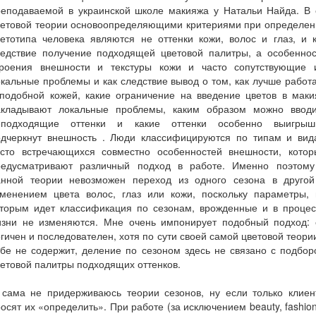
реподаваемой в украинской школе макияжа у Натальи Найда. В 
ветовой теории основоопределяющими критериями при определен
етотипа человека являются не оттенки кожи, волос и глаз, и 
ледствие получение подходящей цветовой палитры, а особеннос
троения внешности и текстуры кожи и часто сопутствующие 
кальные проблемы и как следствие вывод о том, как лучше работ
 подобной кожей, какие ограничение на введение цветов в маки
акладывают локальные проблемы, каким образом можно вводи
еподходящие оттенки и какие оттенки особенно выигрыш
одчеркнут внешность . Люди классифицируются по типам и вид
асто встречающихся совместно особенностей внешности, котор
редусматривают различный подход в работе. Именно поэтому
анной теории невозможен переход из одного сезона в другой
зменением цвета волос, глаз или кожи, поскольку параметры, 
оторым идет классификация по сезонам, врожденные и в процес
изни не изменяются. Мне очень импонирует подобный подход: 
гичен и последователен, хотя по сути своей самой цветовой теори
бе не содержит, деление по сезоном здесь не связано с подбо
етовой палитры подходящих оттенков.
 сама не придерживаюсь теории сезонов, ну если только клиен
осят их «определить». При работе (за исключением beauty, fashio