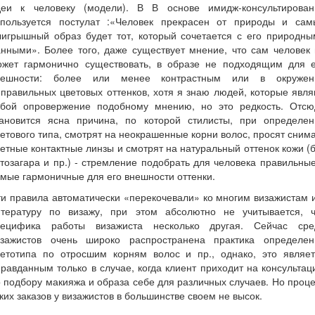
деи к человеку (модели). В В основе имидж-консультирован
спользуется постулат :«Человек прекрасен от природы и сам
ыигрышный образ будет тот, который сочетается с его природны
нными». Более того, даже существует мнение, что сам человек
ожет гармонично существовать, в образе не подходящим для е
нешности: более или менее контрастным или в окружен
правильных цветовых оттенков, хотя я знаю людей, которые явл
обой опровержение подобному мнению, но это редкость. Отсю
тановится ясна причина, по которой стилисты, при определен
етового типа, смотрят на неокрашенные корни волос, просят сним
етные контактные линзы и смотрят на натуральный оттенок кожи (
тозагара и пр.) - стремление подобрать для человека правильны
мые гармоничные для его внешности оттенки.
и правила автоматически «перекочевали» ко многим визажистам 
итературу по визажу, при этом абсолютно не учитывается, ч
пецифика работы визажиста несколько другая. Сейчас сре
изажистов очень широко распространена практика определен
ветотипа по отросшим корням волос и пр., однако, это являет
равданным только в случае, когда клиент приходит на консульта
 подбору макияжа и образа себе для различных случаев. Но проц
ких заказов у визажистов в большинстве своем не высок.