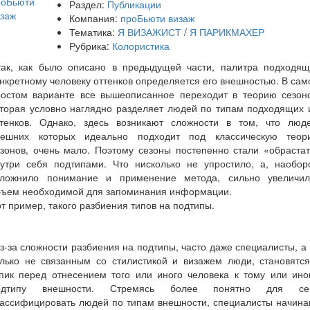
Раздел:
Публикации
Компания:
проБьюти визаж
Тематика:
Я ВИЗАЖИСТ
/
Я ПАРИКМАХЕР
Рубрика:
Колористика
так, как было описано в предыдущей части, палитра подходящ
нкретному человеку оттенков определяется его внешностью. В са
ростом варианте все вышеописанное переходит в теорию сезоно
оторая условно наглядно разделяет людей по типам подходящих 
ттенков. Однако, здесь возникают сложности в том, что люде
нешних которых идеально подходит под классическую теор
зонов, очень мало. Поэтому сезоны постепенно стали «обраста
нутри себя подтипами. Что нисколько не упростило, а, наоборо
сложнило понимание и применение метода, сильно увеличил
бъем необходимой для запоминания информации.
т пример, такого разбиения типов на подтипы.
-за сложности разбиения на подтипы, часто даже специалисты, а
олько не связанным со стилистикой и визажем люди, становятся
упик перед отнесением того или иного человека к тому или ино
одтипу внешности. Стремясь более понятно для се
лассифицировать людей по типам внешности, специалисты начина