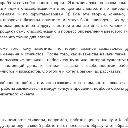
зрабатывать собственные теории . Я сталкивалась на своем опыт
азличными классификациями и по цветам спектра, и по природн
влениям, и по фруктам-овощам ))) Все эти теории, конечно, 
ротиворечат базовым понятиям и могут быть приведены из одн
стемы цветотипов в другую, но при этом все они, к сожалению
рощают саму классификацию и процесс определения цветового т
азве что только для автора).
роме того, хочу заметить, что теория сезонов создавалась д
именения у стилистов. После того, как визажисты начали также
пользование появилась небольшая путаница, которая существуе
о настоящий день, и которая связана с особенностями рабо
илистов и визажистов. Об этом я и хотела бы сейчас рассказать.
обенность работы стилистов заключается в том, что основная ча
 работы заключается в имидж-консультировании, подборе образа 
нкретного клиента.
ишь немногие стилисты, например, работающие в beauty и fashi
дустрии идут в своей работе не от человека к образу, а от образ