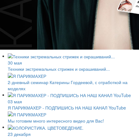
30 мая
Техники экстремальных стрижек и окрашиваний...
2-дневный семинар Катерины Гордеевой, с отработкой на
моделях
03 мая
Я ПАРИКМАХЕР - ПОДПИШИСЬ НА НАШ КАНАЛ YouTube
Мы готовим много интересного видео для Вас!
23 декабря