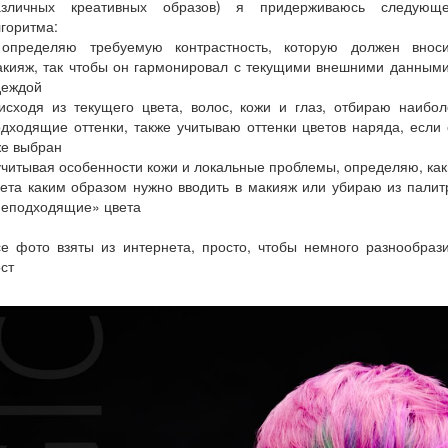
азличных креативных образов) я придерживаюсь следующе
горитма:
 определяю требуемую контрастность, которую должен вноси
акияж, так чтобы он гармонировал с текущими внешними данными
деждой
исходя из текущего цвета, волос, кожи и глаз, отбираю наибо
дходящие оттенки, также учитываю оттенки цветов наряда, если
же выбран
учитывая особенности кожи и локальные проблемы, определяю, ка
ета каким образом нужно вводить в макияж или убираю из пали
неподходящие» цвета
е фото взяты из интернета, просто, чтобы немного разнообраз
ст