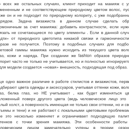
о всех же остальных случаях, клиент приходит на макияж с у
змененным и не соответствующем природному цветом волос, пус
аже он и не подходит по природному колориту, с уже подобранн
арядом. Задача визажиста в данном случае сделать обр
рмоничным за счет макияжа: добавить контрастности, если нуж
язать не сочетающиеся по цвету элементы . Если в данной слу
идти» от природного цветотипа никакой связки и гармоничности
бразе не получится. Поэтому в подобных случаях для подбо
ветовой гаммы макияжа нужно исходить из текущего цвета воло
лаз, кожи и наряда. При создании же fashion образов природн
лорит часто не только не учитывается, но и полностью игнорирует
для модели создается «новая» внешность, подходящая под образ.
е одно важное различие в работе стилистов и визажистов, пер
дбирают цвета одежды и аксессуаров, учитывая оттенки кожи, вол
лаз, белка глаз, но НЕ учитывают , как будет изменяться цв
аложенный поверх другого цвета (ведь человеческое лицо это 
лый холст, а поверхность имеющая не только свои оттенки, но и с
бъемы и тени) и не работают с локальными цветовыми проблемам
се это несколько изменяет и ограничивает подходящую палит
ттенков с точки зрения макияжа. Эти особенности работы
еловеческим лицом замечательно учтены в теории сезон