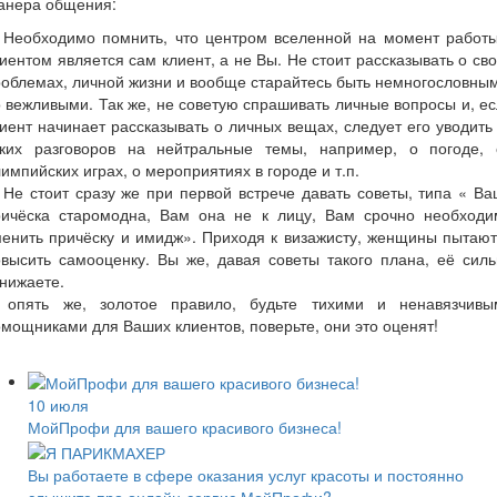
анера общения:
. Необходимо помнить, что центром вселенной на момент работы
иентом является сам клиент, а не Вы. Не стоит рассказывать о св
облемах, личной жизни и вообще старайтесь быть немногословны
 вежливыми. Так же, не советую спрашивать личные вопросы и, е
иент начинает рассказывать о личных вещах, следует его уводить
аких разговоров на нейтральные темы, например, о погоде, 
импийских играх, о мероприятиях в городе и т.п.
 Не стоит сразу же при первой встрече давать советы, типа « В
ричёска старомодна, Вам она не к лицу, Вам срочно необходи
енить причёску и имидж». Приходя к визажисту, женщины пытаю
высить самооценку. Вы же, давая советы такого плана, её сил
нижаете.
 опять же, золотое правило, будьте тихими и ненавязчивы
мощниками для Ваших клиентов, поверьте, они это оценят!
10 июля
МойПрофи для вашего красивого бизнеса!
Вы работаете в сфере оказания услуг красоты и ​​постоянно
слышите про онлайн-сервис МойПрофи?