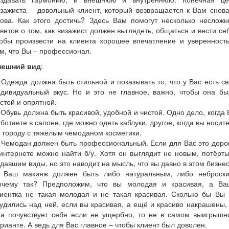
зажиста – довольный клиент, который возвращается к Вам снов
нова. Как этого достичь? Здесь Вам помогут несколько несложн
ветов о том, как визажист должен выглядеть, общаться и вести се
тобы произвести на клиента хорошее впечатление и уверенность
м, что Вы – профессионал.
нешний вид
:
 Одежда должна быть стильной и показывать то, что у Вас есть с
ндивидуальный вкус. Но и это не главное, важно, чтобы она бы
стой и опрятной.
 Обувь должна быть красивой, удобной и чистой. Одно дело, когда
ботаете в салоне, где можно одеть каблуки, другое, когда вы носит
 городу с тяжёлым чемоданом косметики.
 Чемодан должен быть профессиональный. Если для Вас это доро
интернете можно найти б/у. Хотя он выглядит не новым, потёрт
давшим виды, но это наводит на мысль, что вы давно в этом бизнес
. Ваш макияж должен быть либо натуральным, либо неброски
очему так? Предположим, что вы молодая и красивая, а Ва
лиентка не такая молодая и не такая красивая. Сколько бы Вы 
удились над ней, если вы красивая, а ещё и красиво накрашены,
на почувствует себя если не ущербно, то не в самом выигрышн
рианте. А ведь для Вас главное – чтобы клиент был доволен.