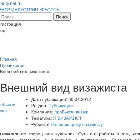
auty.net.ru
ЕНТР ИНДУСТРИИ КРАСОТЫ
гистрация
ход
Toggl
naviga
Главная
Публикации
Внешний вид визажиста
Внешний вид визажиста
Дата публикации:
30.04.2012
Раздел:
Публикации
Компания:
проБьюти визаж
Тематика:
Я ВИЗАЖИСТ
Рубрика:
Начинающему визажисту
изажист
-это творец или художник. Суть его работы в том, что
оздавать гармонию, и внешнюю и внутреннюю. Конечная це