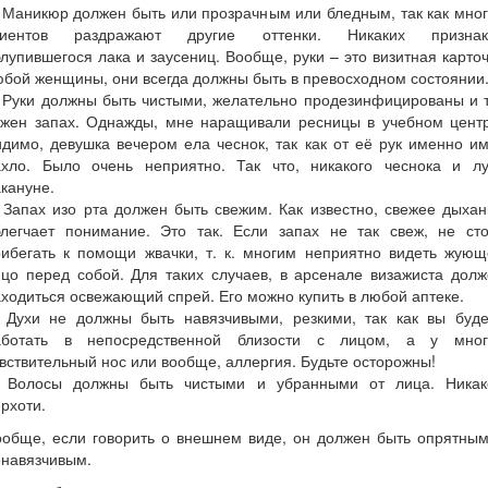
 Маникюр должен быть или прозрачным или бледным, так как мно
лиентов раздражают другие оттенки. Никаких признак
лупившегося лака и заусениц. Вообще, руки – это визитная карто
бой женщины, они всегда должны быть в превосходном состоянии
 Руки должны быть чистыми, желательно продезинфицированы и 
ажен запах. Однажды, мне наращивали ресницы в учебном центр
димо, девушка вечером ела чеснок, так как от её рук именно и
ахло. Было очень неприятно. Так что, никакого чеснока и лу
кануне.
 Запах изо рта должен быть свежим. Как известно, свежее дыха
блегчает понимание. Это так. Если запах не так свеж, не сто
рибегать к помощи жвачки, т. к. многим неприятно видеть жующ
цо перед собой. Для таких случаев, в арсенале визажиста дол
ходиться освежающий спрей. Его можно купить в любой аптеке.
. Духи не должны быть навязчивыми, резкими, так как вы буде
аботать в непосредственной близости с лицом, а у мног
вствительный нос или вообще, аллергия. Будьте осторожны!
. Волосы должны быть чистыми и убранными от лица. Никак
рхоти.
ообще, если говорить о внешнем виде, он должен быть опрятным
енавязчивым.