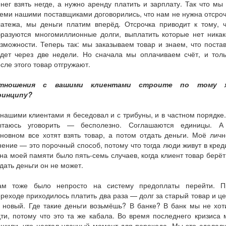
нег взять негде, а нужно аренду платить и зарплату. Так что мы
еми нашими поставщиками договорились, что нам не нужна отсро
латежа, мы деньги платим вперёд. Отсрочка приводит к тому, ч
бразуются многомиллионные долги, выплатить которые нет никак
зможности. Теперь так: мы заказываем товар и знаем, что поста
удет через две недели. Но сначала мы оплачиваем счёт, и толь
сле этого товар отгружают.
тношения с вашими клиентами строите по тому 
ринципу?
нашими клиентами я беседовал и с трибуны, и в частном порядке
ытаюсь уговорить — бесполезно. Соглашаются единицы. А
новном все хотят взять товар, а потом отдать деньги. Моё лич
ение — это порочный способ, потому что тогда люди живут в кред
на моей памяти было пять-семь случаев, когда клиент товар берёт
дать деньги он не может.
ам тоже было непросто на систему предоплаты перейти. П
реходе приходилось платить два раза — долг за старый товар и ц
 новый. Где такие деньги возьмёшь? В банке? В банк мы не хо
ти, потому что это та же кабала. Во время последнего кризиса
шили, что настал удачный момент для перехода. Мы это сделал