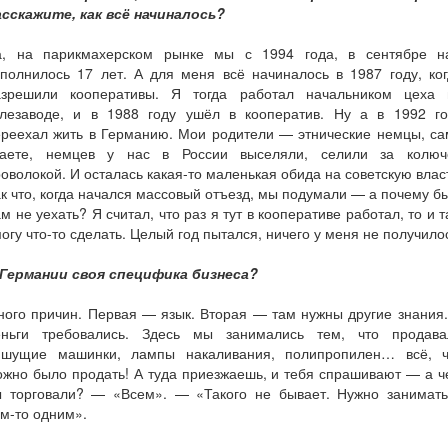
асскажите, как всё начиналось?
а, на парикмахерском рынке мы с 1994 года, в сентябре н
полнилось 17 лет. А для меня всё начиналось в 1987 году, ко
азрешили кооперативы. Я тогда работал начальником цеха 
елезаводе, и в 1988 году ушёл в кооператив. Ну а в 1992 го
ереехал жить в Германию. Мои родители — этнические немцы, са
наете, немцев у нас в России выселяли, селили за колюч
оволокой. И осталась какая-то маленькая обида на советскую влас
к что, когда начался массовый отъезд, мы подумали — а почему б
м не уехать? Я считал, что раз я тут в кооперативе работал, то и 
огу что-то сделать. Целый год пытался, ничего у меня не получило
 Германии своя специфика бизнеса?
ого причин. Первая — язык. Вторая — там нужны другие знания
еньги требовались. Здесь мы занимались тем, что продава
ишущие машинки, лампы накаливания, полипропилен… всё, ч
жно было продать! А туда приезжаешь, и тебя спрашивают — а 
ы торговали? — «Всем». — «Такого не бывает. Нужно занимать
м-то одним».