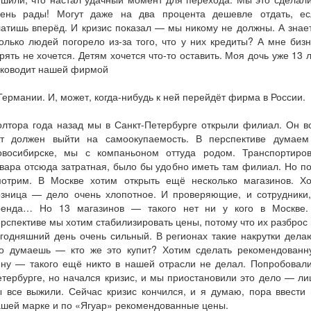
чень рады! Могут даже на два процента дешевле отдать, ес
атишь вперёд. И кризис показал — мы никому не должны. А знае
олько людей погорело из-за того, что у них кредиты? А мне биз
рять не хочется. Детям хочется что-то оставить. Моя дочь уже 13 
уководит нашей фирмой
Германии. И, может, когда-нибудь к ней перейдёт фирма в России.
лтора года назад мы в Санкт-Петербурге открыли филиал. Он в
от должен выйти на самоокупаемость. В перспективе думаем
овосибирске, мы с компаньоном оттуда родом. Транспортиров
вара отсюда затратная, было бы удобно иметь там филиал. Но п
мотрим. В Москве хотим открыть ещё несколько магазинов. Хо
озница — дело очень хлопотное. И проверяющие, и сотрудники,
ренда… Но 13 магазинов — такого нет ни у кого в Москве.
рспективе мы хотим стабилизировать цены, потому что их разброс
годняшний день очень сильный. В регионах такие накрутки дела
то думаешь — кто же это купит? Хотим сделать рекомендованн
ену — такого ещё никто в нашей отрасли не делал. Попробовали
тербурге, но начался кризис, и мы приостановили это дело — л
 все выжили. Сейчас кризис кончился, и я думаю, пора ввести
шей марке и по «Ягуар» рекомендованные цены.