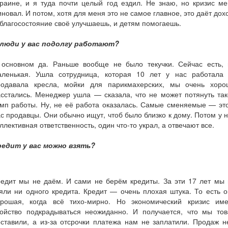
раине, и я туда почти целый год ездил. Не знаю, но кризис м
новал. И потом, хотя для меня это не самое главное, это даёт дох
благосостояние своё улучшаешь, и детям помогаешь.
 люди у вас подолгу работают?
 основном да. Раньше вообще не было текучки. Сейчас есть, 
аленькая. Ушла сотрудница, которая 10 лет у нас работала
родавала кресла, мойки для парикмахерских, мы очень хоро
сстались. Менеджер ушла — сказала, что не может потянуть та
мп работы. Ну, не её работа оказалась. Самые сменяемые — эт
с продавцы. Они обычно ищут, чтоб было близко к дому. Потом у 
ллективная ответственность, один что-то украл, а отвечают все.
редит у вас можно взять?
редит мы не даём. И сами не берём кредиты. За эти 17 лет мы 
яли ни одного кредита. Кредит — очень плохая штука. То есть 
орошая, когда всё тихо-мирно. Но экономический кризис име
войство подкрадываться неожиданно. И получается, что мы тов
ставили, а из-за отсрочки платежа нам не заплатили. Продаж н