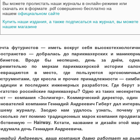
Вы можете пролистать наши журналы в онлайн-режиме или
скачать их в формате .pdf совершенно бесплатно на
нашем
официальном сайте
Купить наши издания, а также подписаться на журнал, вы можете 
нашем магазине
ечта футуристов — иметь вокруг себя высокотехнологичн
ространство — добралась до парикмахерских и маникюрн
абинетов. Вроде бы неспешно, день за днём, одна
тремительно по меркам парикмахерской истории сало
ревращаются в место, где пользуются эргономичны
нструментами, где кресла и прочие принадлежности — симби
радиции и последних инженерных разработок. Где берут э
огатство российские парикмахеры? Одно из таких несекретн
ест — компания «Золингер». Коммерческий директор, один 
снователей компании Геннадий Андреевич Гиберт дал интерв
ашему журналу. Заодно нам удалось узнать, почему у
есколько лет помимо традиционных марок компания продвига
обственную — Hairway. Кстати, название и дизайн этой мар
ридумала дочь Геннадия Андреевича.
еннадий Андреевич, ваша компания давно работает на рынк