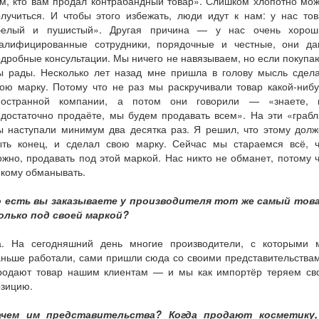
м, кто вам продал контрабандный товар». Слишком хлопотно мо
лучиться. И чтобы этого избежать, люди идут к нам: у нас то
белый и пушистый». Другая причина — у нас очень хорош
валифицированные сотрудники, порядочные и честные, они да
дробные консультации. Мы ничего не навязываем, но если покупа
ы рады. Несколько лет назад мне пришла в голову мысль сдела
ою марку. Потому что не раз мы раскручивали товар какой-ниб
ностранной компании, а потом они говорили — «знаете, 
достаточно продаёте, мы будем продавать всем». На эти «граб
ы наступали минимум два десятка раз. Я решил, что этому долж
ыть конец, и сделал свою марку. Сейчас мы стараемся всё, ч
жно, продавать под этой маркой. Нас никто не обманет, потому 
кому обманывать.
о есть вы заказываете у производителя тот же самый това
олько под своей маркой?
а. На сегодняшний день многие производители, с которыми 
ньше работали, сами пришли сюда со своими представительства
родают товар нашим клиентам — и мы как импортёр теряем св
озицию.
ачем им представительства? Когда продают косметику,