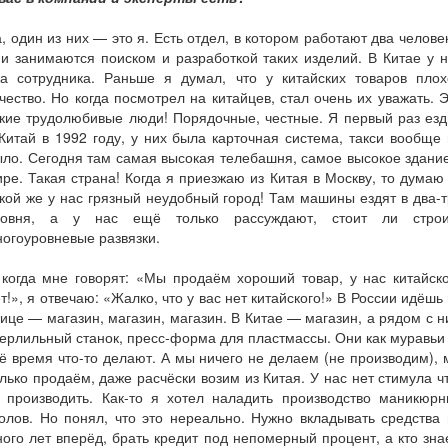
, один из них — это я. Есть отдел, в котором работают два челове
и занимаются поиском и разработкой таких изделий. В Китае у 
ва сотрудника. Раньше я думал, что у китайских товаров плох
чество. Но когда посмотрел на китайцев, стал очень их уважать. 
кие трудолюбивые люди! Порядочные, честные. Я первый раз ез
Китай в 1992 году, у них была карточная система, такси вообще
ло. Сегодня там самая высокая телебашня, самое высокое здани
ре. Такая страна! Когда я приезжаю из Китая в Москву, то дума
кой же у нас грязный неудобный город! Там машины ездят в два-
ровня, а у нас ещё только рассуждают, стоит ли строи
огоуровневые развязки.
когда мне говорят: «Мы продаём хороший товар, у нас китайск
т!», я отвечаю: «Жалко, что у вас нет китайского!» В России идёшь
ице — магазин, магазин, магазин. В Китае — магазин, а рядом с 
ерлильный станок, пресс-форма для пластмассы. Они как муравь
ё время что-то делают. А мы ничего не делаем (не производим),
лько продаём, даже расчёски возим из Китая. У нас нет стимула ч
о производить. Как-то я хотел наладить производство маникюрн
олов. Но понял, что это нереально. Нужно вкладывать средства
ого лет вперёд, брать кредит под непомерный процент, а кто зна