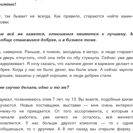
риятно!
у, так бывает не всегда. Как правило, стараются найти какие-
овки.
не всё же кажется, отношения меняются к лучшему. 
ообще становимся добрее, и в бизнесе тоже.
, наверное. Раньше, я помню, заходишь в метро, и люди стараю
к дверь отпустить, чтоб она тебя по лбу стукнула. Сейчас уже дв
идерживают. Я хочу сказать, что наличие денег в кармане делает 
брее. Когда у нас не было денег, мы были злые. А сейчас зарпл
рошие, машины у людей хорошие, и люди добрее стали.
 не скучно делать одно и то же?
думал, позанимаюсь этим 7 лет, ну 13. Вы знаете, подобные криз
лучаются. Новые поставщики, выставки — мне очень интересн
очему-то не приедается. От того ассортимента, с которым 
ачинали работать, уже ничего не осталось, всё меняетс
бновляется. У нас больше двухсот клиентов — то с одни
ообщаешься, то с другими. А 8 лет назад мы открыли фирму 