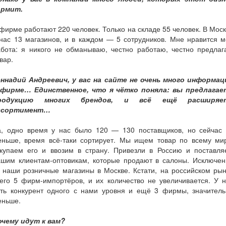
ормит.
фирме работают 220 человек. Только на складе 55 человек. В Мос
нас 13 магазинов, и в каждом — 5 сотрудников. Мне нравится 
абота: я никого не обманываю, честно работаю, честно предлаг
вар.
еннадий Андреевич, у вас на сайте не очень много информац
 фирме… Единственное, что я чётко поняла: вы предлагае
родукцию многих брендов, и всё ещё расширяе
ссортимент…
а, одно время у нас было 120 — 130 поставщиков, но сейчас 
еньше, время всё-таки сортирует. Мы ищем товар по всему мир
акупаем его и ввозим в страну. Привезли в Россию и поставля
ашим клиентам-оптовикам, которые продают в салоны. Исключен
 наши розничные магазины в Москве. Кстати, на российском рын
его 5 фирм-импортёров, и их количество не увеличивается. У 
сть конкурент одного с нами уровня и ещё 3 фирмы, значитель
еньше.
очему идут к вам?