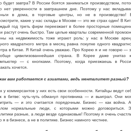
о будет завтра? В России боятся заниматься производством, пот
то нет уверенности в завтрашнем дне. Поэтому у нас вкладыва
еньги в дома, в торговые центры, но не в производство! 
смотрите, какие у нас склады в Москве — это же страх один! В Ки
аждый год треть фирм переезжает в более просторные помещени
и растут очень быстро. Там целые кварталы современной промзо
ены на недвижимость тоже играют роль: у нас в Москве арен
ного квадратного метра в месяц равна покупке одного квадратн
тра в Китае. Я Китай очень уважаю. Про Корею я и не говорю — 
ообще цивилизованнейшая страна. В Корее даже унитаз к
омпьютер — с кнопками. Поэтому, когда приезжаешь в Росси
акать хочется.
 как вам работается с азиатами, ведь менталитет разный?
к у коммерсантов у них есть свои особенности. Китайцы ведут се
к в битве: чуть-чуть обманул противника — и выиграл. Они мо
хитрить — и это считается порядочным. Бизнес — как война. А
елом нормальные люди, с которыми можно договориться. Э
литики разные, а люди везде одинаковые! Поэтому я очень счастл
о я в бизнесе, а не в политике. Бизнес намного честнее.