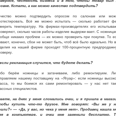
аверное, честность бизнеса и в том, чтобы товар был 
ровне. Кстати, а как можно качество подтвердить?
ачество можно подтвердить опросом по салонам или мож
ротестировать. Всё же можно испытать — сколько работает фе
змерить температуру. На фирмах-производителях его испытываю
оверяют, сколько часов работы изделие выдержи-вает. С ножниц
обще никаких проблем — их можно проверить при покупке. То е
вают, конечно, сбои не может быть, чтоб всё было идеально. Но 
зделия на нашей фирме проходят 100-процентную предпродажн
оверку.
 если рекламация случится, что будете делать?
ибо берём ножницы и затачиваем, либо ремонтируем. Ли
тправляем нашему поставщику на «Ягуар»: если ножницы высоко
ласса, то мы боимся их сами ремонтировать — у нас нет так
ассных специалистов.
наете, на днях у меня сломались очки, и я пришла в магази
тобы купить что-то другое. Мне говорят: «Вы же у н
рали?» — «Да, у вас, но чека у меня нет». Продавец нашла м
мя в компьютере, и очки мне заменили бесплатно. Т