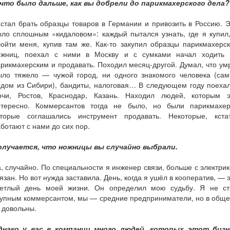
 что было дальше, как вы добрели до парикмахерского дела?
стал брать образцы товаров в Германии и привозить в Россию. 
ло сплошным «кидаловом»: каждый пытался узнать, где я купил
ойти меня, купив там же. Как-то закупил образцы парикмахерс
ожниц, поехал с ними в Москву и с сумками начал ходить 
рикмахерским и продавать. Походил месяц-другой. Думал, что ум
ыло тяжело — чужой город, ни одного знакомого человека (сам
одом из Сибири), бандиты, налоговая… В следующем году поехал
очи, Ростов, Краснодар, Казань. Находил людей, которым э
нтересно. Коммерсантов тогда не было, но были парикмахер
оторые соглашались инструмент продавать. Некоторые, кстат
ботают с нами до сих пор.
олучается, что ножницы вы случайно выбрали.
, случайно. По специальности я инженер связи, больше с электри
язан. Но вот нужда заставила. День, когда я ушёл в кооператив, — 
ветлый день моей жизни. Он определил мою судьбу. Я не ст
рупным коммерсантом, мы — средние предприниматели, но в обще
 довольны.
днако у вас в компании много людей, которых этот бизн