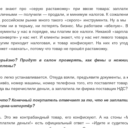
се знают про «серую растаможку» при ввозе товара: заплати
аличными — получили — продали, и минимум налогов. К сожалени
 российском рынке много такого «серого» инструмента. Ну а мы
тим ни в тюрьму, ни потерять бизнес. Мы работаем «вбелую». 
кументы у нас в порядке, мы платим все налоги. Никакой «зарпл
конверте» у нас нет. И клиенты знают, что у нас нет левого товара
угим приходит налоговая, и товар конфискуют. На них кто уго
жет «наехать», потому что товар не прошёл растаможку.
ерьёзно? Придут в салон проверять, как фены и ножни
уплены?
о легко устанавливается. Откуда взяли, предъявите документы, а 
ивёз, номер машины, номер телефона того, кто поставляет товар
да вы перечислили деньги, а заплатила ли фирма-поставщик НДС?
 что? Конечный покупатель отвечает за то, что не заплати
ирма-импортёр?
а. Это же контрабандный товар, его конфискуют. А на стоны «
аплатили деньги!» есть официальный ответ — «Идите и судитесь