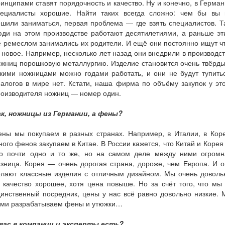
инципами ставят порядочность и качество. Ну и конечно, в Герма
пециалисты хорошие. Найти таких всегда сложно: чем бы вы 
шили заниматься, первая проблема — где взять специалистов. 
юди на этом производстве работают десятилетиями, а раньше эт
 ремеслом занимались их родители. И ещё они постоянно ищут ч
 новое. Например, несколько лет назад они внедрили в производс
жниц порошковую металлургию. Изделие становится очень твёрд
кими ножницами можно годами работать, и они не будут тупить
алогов в мире нет. Кстати, наша фирма по объёму закупок у эт
роизводителя ножниц — номер один.
ак, ножницы из Германии, а фены?
ены мы покупаем в разных странах. Например, в Италии, в Коре
ого фенов закупаем в Китае. В России кажется, что Китай и Коре
то почти одно и то же, но на самом деле между ними огромн
зница. Корея — очень дорогая страна, дороже, чем Европа. И 
елают классные изделия с отличным дизайном. Мы очень доволь
 качество хорошее, хотя цена повыше. Но за счёт того, что мы
инственный посредник, цены у нас всё равно довольно низкие.
ами разрабатываем фены и утюжки…
 вас в компании и эксперты есть?