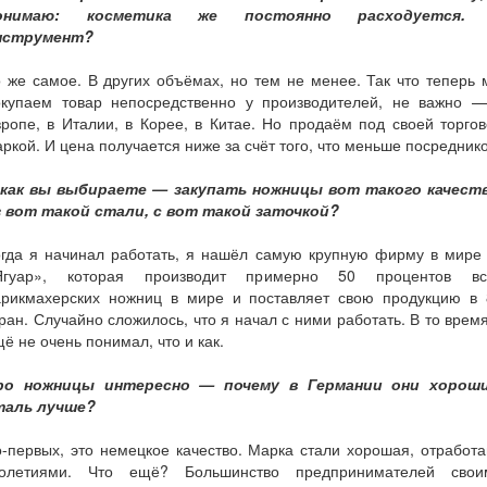
онимаю: косметика же постоянно расходуется.
нструмент?
 же самое. В других объёмах, но тем не менее. Так что теперь
окупаем товар непосредственно у производителей, не важно —
ропе, в Италии, в Корее, в Китае. Но продаём под своей торго
ркой. И цена получается ниже за счёт того, что меньше посреднико
 как вы выбираете — закупать ножницы вот такого качеств
з вот такой стали, с вот такой заточкой?
огда я начинал работать, я нашёл самую крупную фирму в мире
Ягуар», которая производит примерно 50 процентов вс
арикмахерских ножниц в мире и поставляет свою продукцию в 
ран. Случайно сложилось, что я начал с ними работать. В то врем
ё не очень понимал, что и как.
ро ножницы интересно — почему в Германии они хороши
таль лучше?
-первых, это немецкое качество. Марка стали хорошая, отработ
толетиями. Что ещё? Большинство предпринимателей свои