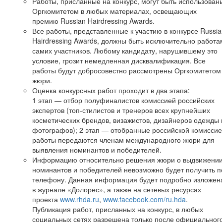
Работы, присланные на конкурс, могут быть использован
Оргкомитетом в любых материалах, освещающих
премию Russian Hairdressing Awards.
Все работы, представленные к участию в конкурсе Russia
Hairdressing Awards, должны быть исключительно работа
самих участников. Любому кандидату, нарушившему это
условие, грозит немедленная дисквалификация. Все
работы будут добросовестно рассмотрены Оргкомитетом
жюри.
Оценка конкурсных работ проходит в два этапа:
1 этап — отбор полуфиналистов комиссией российских
экспертов (топ-стилистов и тренеров всех крупнейших
косметических брендов, визажистов, дизайнеров одежды 
фотографов); 2 этап — отобранные российской комисси
работы передаются членам международного жюри для
выявления номинантов и победителей.
Информацию относительно решения жюри о выдвижени
номинантов и победителей невозможно будет получить п
телефону. Данная информация будет подробно изложен
в журнале «Долорес», а также на сетевых ресурсах
проекта
www.rhda.ru
,
www.facebook.com/ru.hda
.
Публикация работ, присланных на конкурс, в любых
социальных сетях разрешена только после официальног