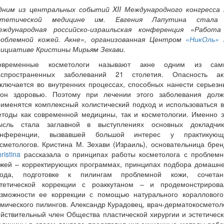
дним из центральных событий XII Международного конгресса 
стетической медицине им. Евгения Лапутина стала 
еждународная российско-израильская конференция «Работа
роблемной кожей. Акне», организованная Центром
«НикОль»
нициативе Кристины Мирьям Зехави.
овременные косметологи называют акне одним из сам
аспространенных заболеваний 21 столетия. Опасность ак
ключается во внутренних процессах, способных нанести серьез
рон здоровью. Поэтому при лечении этого заболевания долж
именятся комплексный холистический подход и использоваться 
етоды как современной медицины, так и косметологии. Именно э
ысль стала заглавной в выступлениях основных докладчик
онференции, вызвавшей большой интерес у практикующ
сметологов. Кристина М. Зехави (Израиль), основательница бре
ristina
рассказала о принципах работы косметолога с проблемн
ожей – корректирующих программах, принципах подбора домашне
хода, подготовке к пилингам проблемной кожи, сочетан
стетической коррекции с роаккутаном – и продемонстрирова
озможности ее коррекции с помощью натурального кораллового
мического пилингов. Александр Курадовец, врач-дерматокосметол
йствительный член Общества пластической хирургии и эстетичес