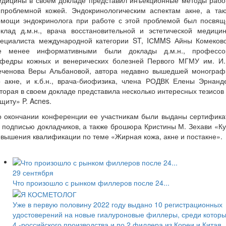
едицины в своем докладе представил инъекционные методы рабо
 проблемной кожей. Эндокринологическим аспектам акне, а так
омощи эндокринолога при работе с этой проблемой был посвящ
оклад д.м.н., врача восстановительной и эстетической медицин
пециалиста международной категории ST, IСMMS Айны Комеково
е менее информативными были доклады д.м.н., профессо
афедры кожных и венерических болезней Первого МГМУ им. И.
еченова Веры Альбановой, автора недавно вышедшей монограф
о акне, и к.б.н., врача-биофизика, члена РОДВК Елены Эрнанде
торая в своем докладе представила несколько интересных тезисов
щиту» P. Acnes.
о окончании конференции ее участникам были выданы сертифика
 подписью докладчиков, а также брошюра Кристины М. Зехави «К
вышения квалификации по теме «Жирная кожа, акне и постакне».
29 сентября
Что произошло с рынком филлеров после 24...
Уже в первую половину 2022 году выдано 10 регистрационных
удостоверений на новые гиалуроновые филлеры, среди котор
4 -российского производства и по 2 филлера из Кореи и Китая.