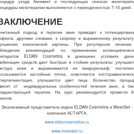
роцедур ухода Акневект и последующих сеансах мезотерапи
оцедуры мезотерапии выполняются с периодичностью 7-10 дней.
ЗАКЛЮЧЕНИЕ
очетанный подход в терапии акне приводит к потенцирован
ффекта, другими словами, к скорому и выраженному результату
лучшению клинической картины. При регулярном лечении
облюдении рекомендаций по применению космецевтическ
репаратов ELDAN Сosmetics в домашних условиях данн
мбинация средств дает быстрые и стойкие результаты: улучшае
екстура кожи и выравнивается ее микрорельеф, постепен
ассасываются застойные пятна, осветляется посттравматическ
иперпигментация, улучшается цвет лица. Количество процед
ависит от индивидуальных особенностей течения акне, а так
редшествующей терапии. На курс рекомендуется провести 6
ансов.
Эксклюзивный представитель марок ELDAN Cosmetics и MesoSet -
компания АСТАРТА.
www.eldancosmetics.ru
www.mesoset.ru