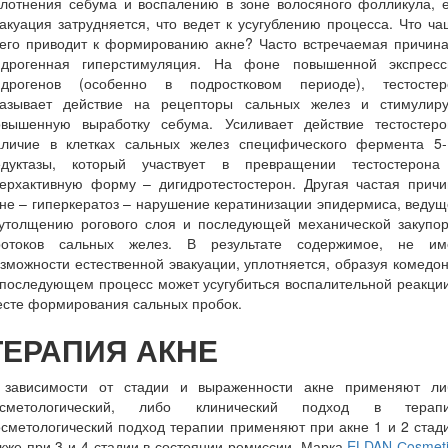
плотнения себума и воспалению в зоне волосяного фолликула, е
акуация затрудняется, что ведет к усугублению процесса. Что ч
сего приводит к формированию акне? Часто встречаемая причина
ндрогенная гиперстимуляция. На фоне повышенной экспресс
ндрогенов (особенно в подростковом периоде), тестостер
казывает действие на рецепторы сальных желез и стимулиру
овышенную выработку себума. Усиливает действие тестостеро
аличие в клетках сальных желез специфического фермента 5-
едуктазы, который участвует в превращении тестостерона
верхактивную форму – дигидротестостерон. Другая частая причи
не – гиперкератоз – нарушение кератинизации эпидермиса, веду
 утолщению рогового слоя и последующей механической закупор
ротоков сальных желез. В результате содержимое, не им
зможности естественной эвакуации, уплотняется, образуя комедо
последующем процесс может усугубиться воспалительной реакци
есте формирования сальных пробок.
ТЕРАПИЯ АКНЕ
 зависимости от стадии и выраженности акне применяют ли
осметологический, либо клинический подход в терапи
сметологический подход терапии применяют при акне 1 и 2 стад
кже при 3 и 4 стадии в состоянии ремиссии. Марка
ELDAN Сosmeti