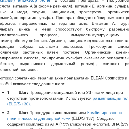
Испания)
Mixt
-
Stop
Acne
.
В составе препарата – гиалуронов
слота, витамин А (в форме ретиналя), витамин Е, аргинин, сульф
инка и меди, таурин, ниацинамид, троксерутин, органическ
емний, хондроитин сульфат. Препарат обладает обширным спект
ффектов, направленных на терапию акне. Витамин А, таури
ульфаты цинка и меди способствуют быстрому разрешен
оспалительного процесса, иммуностимулирующему
тимикробному действию. Аргинин, ниацинамид значительно сниж
екрецию себума сальными железами. Троксерутин снижа
роявления застойных пятен постакне. Органический кремни
иалуроновая кислота, хондроитин сульфат оказывают репаративн
ействие, выравнивают дермальный рельеф, снижают ри
оявлений постакне.
отокол сочетанной терапии акне препаратами ELDAN Сosmetics и
esoSet включает следующие шаги:
1
Шаг:
Проведение мануальной или УЗ-чистки лица при
отсутствии противопоказаний. Используется
размягчающий гел
(ELD/S-136).
2
Шаг:
Процедура с использованием
Комбинированного
пилинг-лосьона для жирной кожи
(ELD/S-137). Средство
содержит комплекс из АНА (15% гликолевой кислоты), ВНА (2%