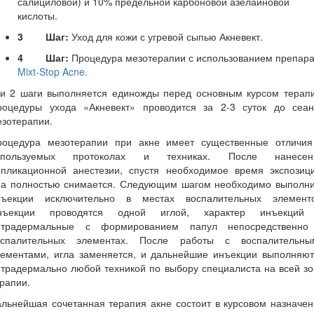
салициловой) и 10% предельной карбоновой азелаиновой
кислоты.
3
Шаг:
Уход для кожи с угревой сыпью Акневект.
4
Шаг:
Процедура мезотерапии с использованием препара
Mixt-Stop Acne.
 и 2 шаги выполняется единожды перед основным курсом терапи
роцедуры ухода «Акневект» проводится за 2-3 суток до сеан
зотерапии.
роцедура мезотерапии при акне имеет существенные отличия
спользуемых протоколах и техниках. После нанесен
ппликационной анестезии, спустя необходимое время экспозици
на полностью снимается. Следующим шагом необходимо выполни
нъекции исключительно в местах воспалительных элементо
нъекции проводятся одной иглой, характер инъекций
нтрадермальные с формированием папул непосредственно
оспалительных элементах. После работы с воспалительны
лементами, игла заменяется, и дальнейшие инъекции выполняют
традермально любой техникой по выбору специалиста на всей з
рапии.
льнейшая сочетанная терапия акне состоит в курсовом назначе