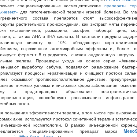
ключает специализированные космецевтические
препараты сер
кневект»
для патогенетической терапии угревой болезни. Во гл
нгредиентного состава препаратов стоят высокоэффективн
одукты растительного происхождения, как экстракт мяты перечн
убки лиственничной, розмарина, шалфея, чабреца; цинк, сер
паин, а так же АНА и ВНА кислоты. В частности продукты содер
зелаиновую кислоту до 10%, обладающую кератолитическ
ействием, выраженным антимикробным эффектом и, более тог
локирует фермент 5-α-редуктазу, снижая андрогенную нагрузку 
альные железы. Процедуры ухода на основе серии «Акневек
меньшают выработку себума, подавляют размножение бактери
ормализуют процессы кератинизации и очищают протоки сальн
елез, оказывают противовоспалительное действие, предупрежда
звитие тяжелых узловых и кистозных форм заболевания, осветл
ожу и предотвращают образование посттравматическ
иперпигментации, способствуют рассасыванию инфильтратов
стойных пятен.
ля повышения эффективности терапии, в том числе при выраженн
рмах акне, используется протокол сочетанной терапии эстетичес
 инъекционной косметологии. В рамках инъекционной коррекц
редлагается специализированный препарат марки
MesoS