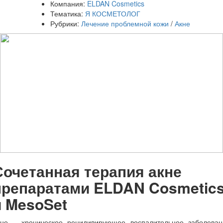
Компания:
ELDAN Cosmetics
Тематика:
Я КОСМЕТОЛОГ
Рубрики:
Лечение проблемной кожи
/
Акне
Сочетанная терапия акне
препаратами
ELDAN
Cosmetic
и
MesoSet
кне – хроническое рецидивирующее воспалительное заболеван