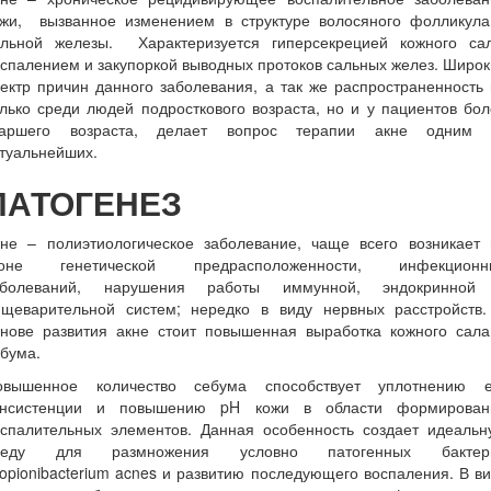
ожи, вызванное изменением в структуре волосяного фолликула
альной железы. Характеризуется гиперсекрецией кожного сал
спалением и закупоркой выводных протоков сальных желез. Широ
ектр причин данного заболевания, а так же распространенность
лько среди людей подросткового возраста, но и у пациентов бо
таршего возраста, делает вопрос терапии акне одним 
туальнейших.
ПАТОГЕНЕЗ
кне – полиэтиологическое заболевание, чаще всего возникает 
оне генетической предрасположенности, инфекционн
аболеваний, нарушения работы иммунной, эндокринной
ищеварительной систем; нередко в виду нервных расстройств.
снове развития акне стоит повышенная выработка кожного сала
бума.
овышенное количество себума способствует уплотнению е
онсистенции и повышению pH кожи в области формирован
оспалительных элементов. Данная особенность создает идеальн
реду для размножения условно патогенных бактер
opionibacterium acnes и развитию последующего воспаления. В в