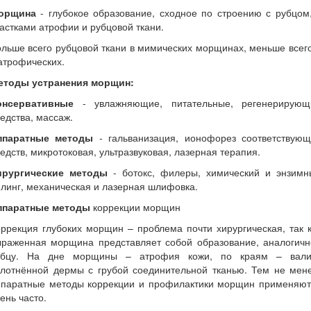
орщина
- глубокое образование, сходное по строению с рубцом
астками атрофии и рубцовой ткани.
льше всего рубцовой ткани в мимических морщинах, меньше всег
атрофических.
етоды устранения морщин:
онсервативные
- увлажняющие, питательные, регенерирующ
едства, массаж.
ппаратные методы
- гальванизация, ионофорез соответствующ
едств, микротоковая, ультразвуковая, лазерная терапия.
ирургические методы
- ботокс, филеры, химический и энзимн
линг, механическая и лазерная шлифовка.
ппаратные методы
коррекции морщин
ррекция глубоких морщин – проблема почти хирургическая, так 
ыраженная морщина представляет собой образование, аналогичн
убцу. На дне морщины – атрофия кожи, по краям – вали
плотнённой дермы с грубой соединительной тканью. Тем не мене
ппаратные методы коррекции и профилактики морщин применяют
ень часто.