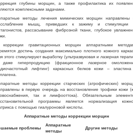
оррекция глубины морщин, а также профилактика их появлен
вляются комплексными задачами.
ппаратные методы лечения мимических морщин направлены 
асслабление мышц, приведших к зажиму и стимуляции 
нтагонистов, рассасывание фиброзной ткани, глубокое увлажнен
жи.
 коррекции гравитационных морщин аппаратными метода
ремятся достичь создания максимально плотного кожного карка
я этого стимулируют выработку (ультразвуковая и лазерная терап
 даже гиперпродукцию (фракционное лазерное омоложени
адиочастотный лифтинг) каркасных белков кожи – эластина
ллагена.
ппаратные методы коррекции старческих (атрофических) морщ
аправлены в первую очередь на восстановление трофики кожи (к
ровоснабжения, так и лимфооттока). Обязательным элемент
осстановительной программы является нормализация кожно
трикса с помощью гиалуроновой кислоты.
Аппаратные методы коррекции морщин
Аппаратные
ешаемые проблемы
Другие методы
методы