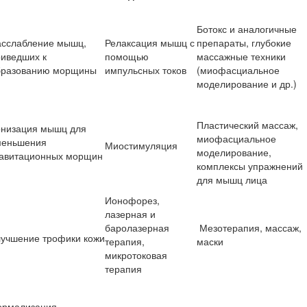
Ботокс и аналогичные
асслабление мышц,
Релаксация мышц с
препараты, глубокие
риведших к
помощью
массажные техники
бразованию морщины
импульсных токов
(миофасциальное
моделирование и др.)
Пластический массаж,
онизация мышц для
миофасциальное
меньшения
Миостимуляция
моделирование,
равитационных морщин
комплексы упражнений
для мышц лица
Ионофорез,
лазерная и
баролазерная
Мезотерапия, массаж,
лучшение трофики кожи
терапия,
маски
микротоковая
терапия
ормализация