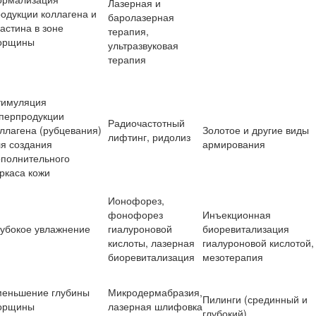
Лазерная и
одукции коллагена и
баролазерная
астина в зоне
терапия,
орщины
ультразвуковая
терапия
тимуляция
иперпродукции
Радиочастотный
ллагена (рубцевания)
Золотое и другие виды
лифтинг, ридолиз
я создания
армирования
ополнительного
ркаса кожи
Ионофорез,
фонофорез
Инъекционная
лубокое увлажнение
гиалуроновой
биоревитализация
кислоты, лазерная
гиалуроновой кислотой,
биоревитализация
мезотерапия
меньшение глубины
Микродермабразия,
Пилинги (срединный и
орщины
лазерная шлифовка
глубокий)