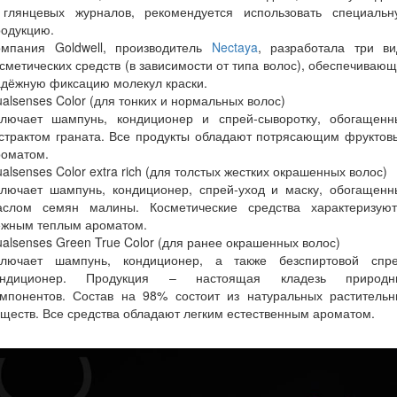
 глянцевых журналов, рекомендуется использовать специальн
родукцию.
омпания Goldwell, производитель
Nectaya
, разработала три ви
сметических средств (в зависимости от типа волос), обеспечиваю
адёжную фиксацию молекул краски.
alsenses Color (для тонких и нормальных волос)
ключает шампунь, кондиционер и спрей-сыворотку, обогащенн
кстрактом граната. Все продукты обладают потрясающим фруктов
роматом.
alsenses Color extra rich (для толстых жестких окрашенных волос)
ключает шампунь, кондиционер, спрей-уход и маску, обогащенн
аслом семян малины. Косметические средства характеризуют
ежным теплым ароматом.
alsenses Green True Color (для ранее окрашенных волос)
ключает шампунь, кондиционер, а также безспиртовой спре
ондиционер. Продукция – настоящая кладезь природн
омпонентов. Состав на 98% состоит из натуральных растительн
ществ. Все средства обладают легким естественным ароматом.