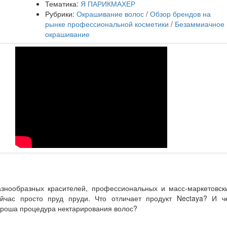
Тематика:
Я ПАРИКМАХЕР
Рубрики:
Окрашивание волос
/
Обзор брендов на
рынке профессиональной косметики
/
Безаммиачное
окрашивание
азнообразных красителей, профессиональных и масс-маркетовски
ейчас просто пруд пруди. Что отличает продукт Nectaya? И ч
ороша процедура нектарирования волос?