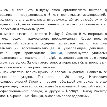
ачнём с того, что выпуску этого органического нектара д
крашивания предшествовало 6 лет кропотливых исследований.
езультате столь длительных широкомасштабных разработок и б
йден способ, ныне запатентованный, позволяющий совместить у
 волосами и стойкость цвета.
то можно сказать о составе Nectaya? Свыше 91% ингредиенто
ключая воду, - натурального происхождения. Кроме того, эт
рганический краситель содержит аргановое масло, компонен
казывающий восстанавливающее и укрепляющее действие.
аконец, при производстве
Nectaya
, используется уникальн
патентованная технология Intralipid, восполняющая потерю липи
структуре волос. За счет этого волосы перестают быть пористыми
ет становится более равномерным.
, как известно, верить нужно не словам, а фактам. Написать в
ожно что угодно. Так вот, в 2011 году Независим
сследовательский Институт провел небольшой эксперимент, в хо
торого одну часть волос окрасили беззаммиачной краской известн
рофессионального бренда, а другую – Nectaya. Вывод Институт
лосы, окрашенные Nectaya, оказались более здоровыми.