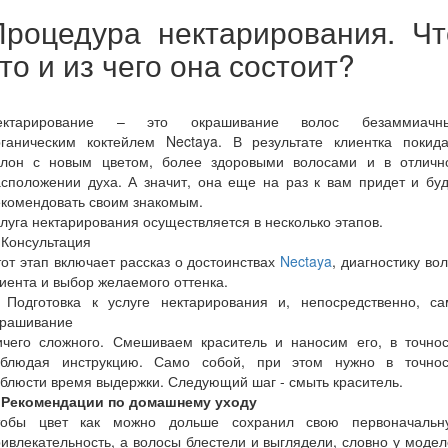
Процедура нектарирования. Чт
то и из чего она состоит?
ектарирование – это окрашивание волос безаммиачн
рганическим коктейлем Nectaya. В результате клиентка покида
алон с новым цветом, более здоровыми волосами и в отличн
сположении духа. А значит, она еще на раз к вам придет и бу
екомендовать своим знакомым.
луга нектарирования осуществляется в несколько этапов.
 Консультация
от этап включает рассказ о достоинствах
Nectaya
, диагностику во
иента и выбор желаемого оттенка.
. Подготовка к услуге нектарирования и, непосредственно, са
крашивание
ичего сложного. Смешиваем краситель и наносим его, в точнос
облюдая инструкцию. Само собой, при этом нужно в точнос
блюсти время выдержки. Следующий шаг - смыть краситель.
.
Рекомендации по домашнему уходу
тобы цвет как можно дольше сохранил свою первоначальн
ивлекательность, а волосы блестели и выглядели, словно у моде