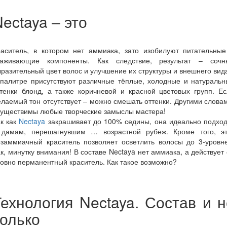
ectaya – это
раситель, в котором нет аммиака, зато изобилуют питательные
хаживающие компоненты. Как следствие, результат – сочн
разительный цвет волос и улучшение их структуры и внешнего вид
 палитре присутствуют различные тёплые, холодные и натуральн
тенки блонд, а также коричневой и красной цветовых групп. Е
лаемый тон отсутствует – можно смешать оттенки. Другими слова
существимы любые творческие замыслы мастера!
к как
Nectaya
закрашивает до 100% седины, она идеально подход
 дамам, перешагнувшим … возрастной рубеж. Кроме того, эт
езаммиачный краситель позволяет осветлить волосы до 3-уровне
к, минутку внимания! В составе Nectaya нет аммиака, а действует
овно перманентный краситель. Как такое возможно?
Технология Nectaya. Состав и н
только