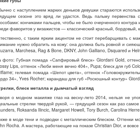
ркие губы
ычно с наступлением жарких деньков девушки стараются использо
рядущем сезоне это вряд ли удастся. Ведь пальму первенства 
особами: кончиками пальцев, чтобы не было очерченного контура 
еди фаворитов у визажистов — классический красный, бордовый, 
тественно, с таким ярким акцентом не стоит перебарщивать с ма
имание нужно обратить на кожу: она должна быть ровной и сияющей
tuzarra, Marchesa, Rag & Bone, DKNY, John Galliano, Dsquared и Hel
а фото: Губная помада «Сапфировый блеск» Giordani Gold, оттенок 
ossy Lips, оттенок «Люби меня вечно 404», Pupa; блеск для губ Co
iflame; гелевая помада «Шепот цвета», оттенок «Головокружител
рдо 34», Yves Rocher; карандаш для губ «Роскошный контур» Giorda
трелки, блеск металла и дымчатый взгляд
оворя о модном макияже глаз на весну-лето 2014, нельзя не уп
еальные стрелки твердой рукой, — грядущий сезон как раз самое 
unders, Roksanda Ilincic, Margaret Howell, Tory Burch, Carolina Herr
кже в моде тени и подводки с металлическим блеском. Оттенки мо
hn Rocha. А мастера, работающие на показе Christian Dior, и вов