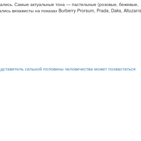
азались. Самые актуальные тона — пастельные (розовые, бежевые,
ь визажисты на показах Burberry Prorsum, Prada, Daks, Altuzarra
едставитель сильной половины человечества может похвастаться