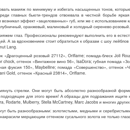
вать макияж по минимуму и избегать насыщенных тонов, которые
среди главных бьюти-трендов отвоевала в честной борьбе ярк
и возникал эффект «зацелованных» губ, или же с использованием 
клубничный, оранжевый, малиновый и холодный сиренево-розовый.
кияжем глаз. Профессионалы рекомендуют выполнить его в естес
. А за вдохновением стоит обратиться к образам с шоу лейблов Pr
mut Lang.
«Драгоценный розовый 27112», Oriflame; помада-блеск Joli Rouge 
lor chock, оттенок «Винтажное вино 56», IsaDora; губная помада «
ьная фуксия 150», Maybelline; помада «Совершенство», оттенок «
ni Gold, оттенок «Красный 23814», Oriflame.
омянуть стрелки. Они могут быть абсолютно разнообразной форм
подходящее для этого время! А образцы для подражания ищите на
era, Rodarte, Mulberry, Stella McCartney, Marc Jacobs и многих других
гут быть разнообразными: золотистыми, медными и серебристыми. З
се накрасили мерцающим оттенком сусального золота не только глаз