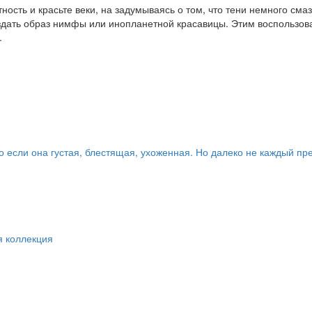
ность и красьте веки, на задумываясь о том, что тени немного см
ать образ нимфы или инопланетной красавицы. Этим воспользовалис
.
о если она густая, блестящая, ухоженная. Но далеко не каждый пр
я коллекция