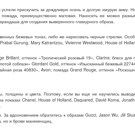
 успели прискучить за дождливую осень и долгую хмурую зиму. Н
ая помада, преимущественно матовая. Наносить ее можно разны
карандаша для создания выверенного гламурного образа.
твенных бежевых тонах, либо же нарисовать черные стрелки. Осо
abal Gurung, Mary Katrantzou, Vivienne Westwood, House of Holla
Brillant, оттенок «Тропический розовый 19», Clarins; блеск для 
Золотой соблазн» Giordani Gold, оттенок «Изысканный бежевый 2274
Чайная роза 40830», Avon; помада Grand Rouge, оттенок «Роскош
ы, толщины и цвета. Поэтому, если вы еще не научились выводи
 показах Chanel, House of Holland, Dsquared, David Koma, Jonat
.
а вдохновением обратитесь к образам Gucci, Jason Wu, Jill Stua
а, но и брови манекенщиц.