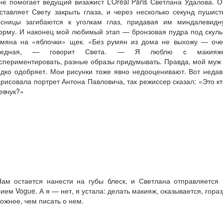
е помогает ведущий визажист L’Oréal Paris Светлана Удалова. 
ставляет Свету закрыть глаза, и через несколько секунд пушис
есницы загибаются к уголкам глаз, придавая им миндалевидн
орму. И наконец мой любимый этап — бронзовая пудра под скулы
умяна на «яблочки» щек. «Без румян из дома не выхожу — оче
ледная, — говорит Света. — Я люблю с макияж
спериментировать, разные образы придумывать. Правда, мой муж
дко одобряет. Мои рисунки тоже явно недооценивают. Вот неда
рисовала портрет Антона Павловича, так режиссер сказал: «Это к
евчук?»
ам остается нанести на губы блеск, и Светлана отправляется 
ием Vogue. А я — нет, я устала: делать макияж, оказывается, гора
ожнее, чем писать о нем.