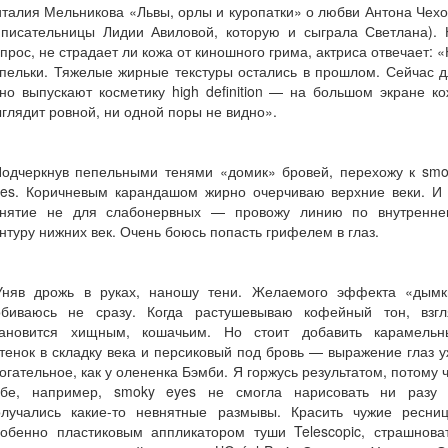
талия Мельникова «Львы, орлы и куропатки» о любви Антона Чех
 писательницы Лидии Авиловой, которую и сыграла Светлана). 
прос, не страдает ли кожа от киношного грима, актриса отвечает: 
пельки. Тяжелые жирные текстуры остались в прошлом. Сейчас 
но выпускают косметику high definition — на большом экране к
глядит ровной, ни одной поры не видно».
одчеркнув пепельными тенями «домик» бровей, перехожу к smo
yes. Коричневым карандашом жирно очерчиваю верхние веки. И
анятие не для слабонервных — провожу линию по внутренне
нтуру нижних век. Очень боюсь попасть грифелем в глаз.
няв дрожь в руках, наношу тени. Желаемого эффекта «дымк
обиваюсь не сразу. Когда растушевываю кофейный тон, взгл
тановится хищным, кошачьим. Но стоит добавить карамельн
тенок в складку века и персиковый под бровь — выражение глаз 
огательное, как у олененка Бэмби. Я горжусь результатом, потому 
ебе, например, smoky eyes не смогла нарисовать ни разу
олучались какие-то невнятные размывы. Красить чужие ресниц
собенно пластиковым аппликатором туши Telescopic, страшноват