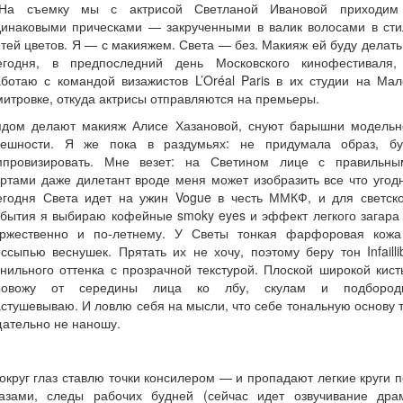
а съемку мы с актрисой Светланой Ивановой приходим
динаковыми прическами — закрученными в валик волосами в сти
тей цветов. Я — с макияжем. Света — без. Макияж ей буду делать
егодня, в предпоследний день Московского кинофестиваля,
ботаю с командой визажистов L’Oréal Paris в их студии на Ма
итровке, откуда актрисы отправляются на премьеры.
ядом делают макияж Алисе Хазановой, снуют барышни модельн
нешности. Я же пока в раздумьях: не придумала образ, бу
мпровизировать. Мне везет: на Светином лице с правильны
ртами даже дилетант вроде меня может изобразить все что угод
егодня Света идет на ужин Vogue в честь ММКФ, и для светско
обытия я выбираю кофейные smoky eyes и эффект легкого загара
оржественно и по-летнему. У Светы тонкая фарфоровая кожа
ссыпью веснушек. Прятать их не хочу, поэтому беру тон Infailli
нильного оттенка с прозрачной текстурой. Плоской широкой кис
ровожу от середины лица ко лбу, скулам и подбородк
стушевываю. И ловлю себя на мысли, что себе тональную основу 
ательно не наношу.
круг глаз ставлю точки консилером — и пропадают легкие круги 
лазами, следы рабочих будней (сейчас идет озвучивание дра