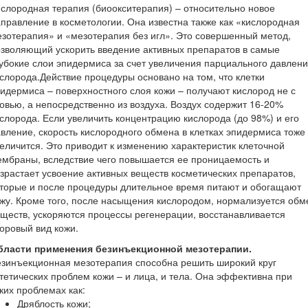
слородная терапия (биоокситерапия) – относительно новое
правление в косметологии. Она известна также как «кислородная
зотерапия» и «мезотерапия без игл». Это совершенный метод,
зволяющий ускорить введение активных препаратов в самые
убокие слои эпидермиса за счет увеличения парциального давлен
слорода.Действие процедуры основано на том, что клетки
идермиса – поверхностного слоя кожи – получают кислород не с
овью, а непосредственно из воздуха. Воздух содержит 16-20%
слорода. Если увеличить концентрацию кислорода (до 98%) и его
вление, скорость кислородного обмена в клетках эпидермиса тоже
еличится. Это приводит к изменению характеристик клеточной
мбраны, вследствие чего повышается ее проницаемость и
зрастает усвоение активных веществ косметических препаратов,
торые и после процедуры длительное время питают и обогащают
жу. Кроме того, после насыщения кислородом, нормализуется обм
ществ, ускоряются процессы регенерации, восстанавливается
оровый вид кожи.
бласти применения безинъекционной мезотерапии.
зинъекционная мезотерапия способна решить широкий круг
тетических проблем кожи – и лица, и тела. Она эффективна при
ких проблемах как:
Дряблость кожи;