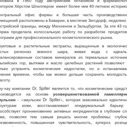
снована в 1960 году австрийским ботаником и фармаколог
октором Хёрстом Шпиллером имеет более чем 40-летнюю историю
ентральный офис фирмы и большая часть производственн
мещений расположены в Баварии, в местечке Зигсдорф, недалеко
стрийской границы, между Мюнхеном и Зальцбургом. За эти 43 г
ирма проделала колоссальную работу по разработке продуктов
ограмм для профессионального косметологического рынка.
руктовые и растительные экстракты, выращенные в экологичес
истых регионах земного шара, живая вода с идеаль
балансированным составом минералов из термальных источник
льпийских гор, вытяжки и масло целебных растений позволяют 
олько устранять косметические недостатки, но и останавлива
ечение времени, чтобы как можно дольше сохранить молодость
асоту.
у-хау компании Dr. Spiller является то, что косметические средс
роизводятся на основе
усовершенствованной ламеллярн
мульсии
- «эмульсии Dr Spiller», которая максимально идентич
труктурам кожи, восстанавливает эпидермальный барьер
особствует проникновению активных ингредиентов в глубокие с
ожи, позволяя тем самым решать многие проблемы: глубок
безвоженность, повышенная чувствительность, купероз, розоце