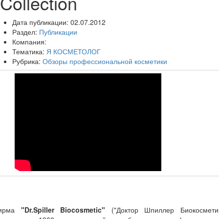
Collection
Дата публикации:
02.07.2012
Раздел:
Публикации
Компания:
Тематика:
Я КОСМЕТОЛОГ
Рубрика:
Обзоры профессиональной косметики
ирма
"Dr.Spiller Biocosmetic"
("Доктор Шпиллер Биокосметик