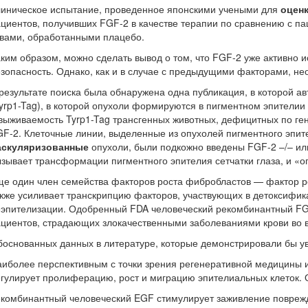
линическое испытание, проведенное японскими учеными для
оцен
циентов, получивших FGF-2 в качестве терапии по сравнению с п
вами, обработанными плацебо.
ким образом, можно сделать вывод о том, что FGF-2 уже активно 
зопасность. Однако, как и в случае с предыдущими факторами, не
результате поиска была обнаружена одна публикация, в которой 
yrp1-Tag), в которой опухоли формируются в пигментном эпители
выживаемость Tyrp1-Tag трансгенных животных, дефицитных по ге
F-2. Клеточные линии, выделенные из опухолей пигментного эпител
аскуляризованные
опухоли, были подкожно введены FGF-2 –/– ил
зывает трансформации пигментного эпителия сетчатки глаза, и «о
е один член семейства факторов роста фибробластов — фактор р
кже усиливает транскрипцию факторов, участвующих в детоксифик
эпителизации. Одобренный FDA человеческий рекомбинантный FGF-
циентов, страдающих злокачественными заболеваниями крови во 
основанных данных в литературе, которые демонстрировали бы ув
иболее перспективным с точки зрения регенеративной медицины и 
гулирует пролиферацию, рост и миграцию эпителиальных клеток. 
комбинантный человеческий EGF стимулирует заживление поврежд