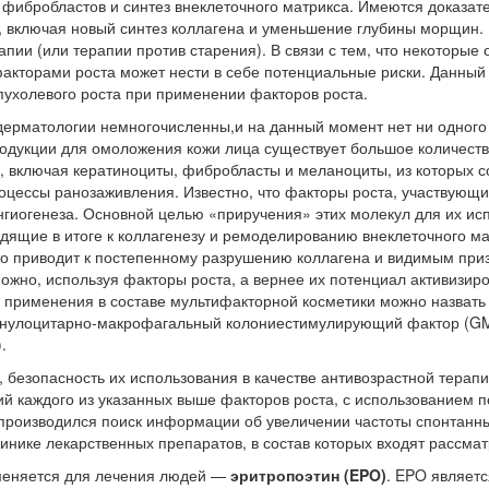
фибробластов и синтез внеклеточного матрикса. Имеются доказате
 включая новый синтез коллагена и уменьшение глубины морщин.
апии (или терапии против старения). В связи с тем, что некоторы
 факторами роста может нести в себе потенциальные риски. Данны
ухолевого роста при применении факторов роста.
дерматологии немногочисленны,и на данный момент нет ни одного 
родукции для омоложения кожи лица существует большое количеств
к, включая кератиноциты, фибробласты и меланоциты, из которых 
оцессы ранозаживления. Известно, что факторы роста, участвующи
ангиогенеза. Основной целью «приручения» этих молекул для их ис
щие в итоге к коллагенезу и ремоделированию внеклеточного мат
 что приводит к постепенному разрушению коллагена и видимым п
можно, используя факторы роста, а вернее их потенциал активизир
я применения в составе мультифакторной косметики можно назвать
анулоцитарно-макрофагальный колониестимулирующий фактор (GM-
.
 безопасность их использования в качестве антивозрастной терапи
й каждого из указанных выше факторов роста, с использованием п
 производился поиск информации об увеличении частоты спонтанных
инике лекарственных препаратов, в состав которых входят рассм
именяется для лечения людей —
эритропоэтин (EPO)
. EPO являет