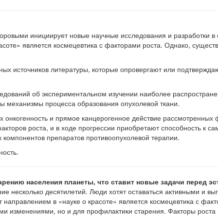
оровыми инициирует новые научные исследования и разработки в 
оте» является космецевтика с факторами роста. Однако, существу
пных источников литературы, которые опровергают или подтверж
дований об экспериментальном изучении наиболее распространен
ны механизмы процесса образования опухолевой ткани.
онкогенность и прямое канцерогенное действие рассмотренных фа
акторов роста, и в ходе прогрессии приобретают способность к са
к компонентов препаратов противоопухолевой терапии.
ность.
рению населения планеты, что ставит новые задачи перед эс
е несколько десятилетий. Люди хотят оставаться активными и вы
аправлением в «науке о красоте» является космецевтика с факто
ми изменениями, но и для профилактики старения. Факторы роста