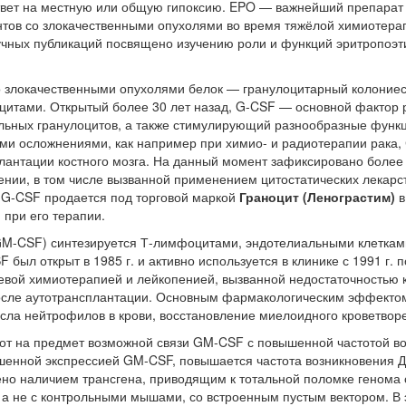
ответ на местную или общую гипоксию. EPO — важнейший препарат
нтов со злокачественными опухолями во время тяжёлой химиотер
чных публикаций посвящено изучению роли и функций эритропоэт
со злокачественными опухолями белок — гранулоцитарный колоние
цитами. Открытый более 30 лет назад, G-CSF — основной фактор
ьных гранулоцитов, а также стимулирующий разнообразные функ
 осложнениями, как например при химио- и радиотерапии рака, 
лантации костного мозга. На данный момент зафиксировано более
нии, в том числе вызванной применением цитостатических лекарс
 G-CSF продается под торговой маркой
Граноцит (Ленограстим)
в
 при его терапии.
-CSF) синтезируется Т-лимфоцитами, эндотелиальными клетками
л открыт в 1985 г. и активно используется в клинике с 1991 г. п
вой химиотерапией и лейкопенией, вызванной недостаточностью ко
после аутотрансплантации. Основным фармакологическим эффекто
сла нейтрофилов в крови, восстановление миелоидного кроветвор
т на предмет возможной связи GM-CSF с повышенной частотой воз
вышенной экспрессией GM-CSF, повышается частота возникновения
ено наличием трансгена, приводящим к тотальной поломке генома с
 не с контрольными мышами, со встроенным пустым вектором. В э