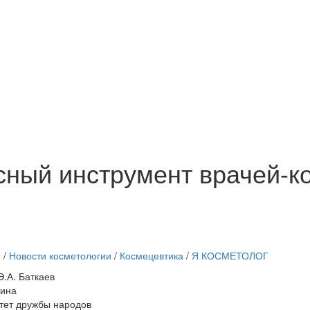
сный инструмент врачей-к
и
/
Новости косметологии
/
Космецевтика
/
Я КОСМЕТОЛОГ
Э.А. Баткаев
кина
тет дружбы народов