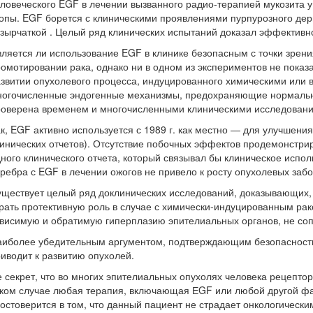
ловеческого EGF в лечении вызванного радио-терапией мукозита 
опы. EGF борется с клиническими проявлениями пурпурозного дер
зырчаткой . Целый ряд клинических испытаний доказал эффективн
ляется ли использование EGF в клинике безопасным с точки зрен
омотировании рака, однако ни в одном из экспериментов не пока
звитии опухолевого процесса, индуцированного химическими или в
огочисленные эндогенные механизмы, предохраняющие нормальные 
роверена временем и многочисленными клиническими исследован
к, EGF активно используется с 1989 г. как местно — для улучшени
инических отчетов). Отсутствие побочных эффектов продемонстри
ного клинического отчета, который связывал бы клиническое исп
ребра с EGF в лечении ожогов не привело к росту опухолевых заб
ществует целый ряд доклинических исследований, доказывающих,
рать протективную роль в случае с химически-индуцированным ра
ависимую и обратимую гиперплазию эпителиальных органов, не 
иболее убедительным аргументом, подтверждающим безопасность E
иводит к развитию опухолей.
 секрет, что во многих эпителиальных опухолях человека рецепто
ком случае любая терапия, включающая ЕGF или любой другой фак
остоверится в том, что данный пациент не страдает онкологическ