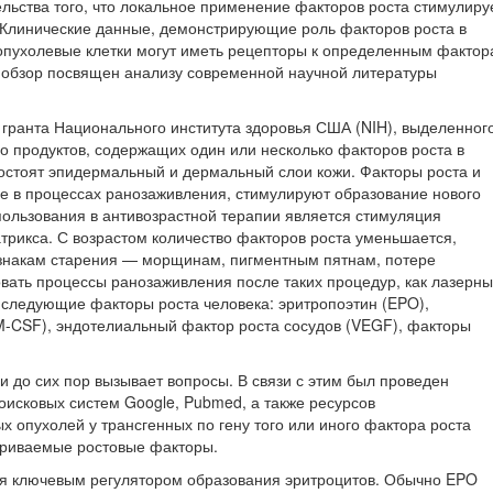
льства того, что локальное применение факторов роста стимулиру
 Клинические данные, демонстрирующие роль факторов роста в
е опухолевые клетки могут иметь рецепторы к определенным факто
й обзор посвящен анализу современной научной литературы
гранта Национального института здоровья США (NIH), выделенног
о продуктов, содержащих один или несколько факторов роста в
состоят эпидермальный и дермальный слои кожи. Факторы роста и
е в процессах ранозаживления, стимулируют образование нового
пользования в антивозрастной терапии является стимуляция
рикса. С возрастом количество факторов роста уменьшается,
ризнакам старения — морщинам, пигментным пятнам, потере
овать процессы ранозаживления после таких процедур, как лазерн
 следующие факторы роста человека: эритропоэтин (EPO),
CSF), эндотелиальный фактор роста сосудов (VEGF), факторы
и до сих пор вызывает вопросы. В связи с этим был проведен
оисковых систем Google, Pubmed, а также ресурсов
 опухолей у трансгенных по гену того или иного фактора роста
атриваемые ростовые факторы.
ся ключевым регулятором образования эритроцитов. Обычно EPO