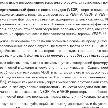
исутствием интересующего гена, или это результат трансгенеза в
ндотелиальный фактор роста сосудов (VEGF)
,впервые описанны
судистых эндотелиальных факторов роста: VEGF-A; VEGF-B; VEGF
гиогенным фактором в различных экспериментальных системах. VE
ражения клеток костного мозга. Клинические испытания эффектив
опы, продемонстрировали отсутствие побочных эффектов, что сп
пытания эффективности и безопасности генной терапии VEGF165 (
условиях нормального развития организма основным продуцентом V
овоснабжения раковая опухоль не может вырасти более 1—2 мм в 
здействию ангиогенных факторов, что приводит к прорастанию но
ндотелиальный фактор роста сосудов способствует экстрава
ким образом, результаты вышеупомянутых исследований формируют 
тетической медицине и косметологии ограничивается. Однако, нео
особность синтезировать VEGF и использовать его в процессе нео
обходимо наличие этой опухоли. В условиях гипоксии, связанной
F-1)
, который как раз и стимулирует экспрессию опухолевыми клет
казано, что опухолевые эндотелиальные клетки обладают повышен
чинают экспрессировать VEGF и\или VEGF рецепторы, что обеспеч
инической практике препараты, позволяющие ингибировать негати
результате поиска публикаций, которые демонстрировали бы увел