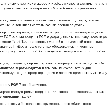
начительную разницу в скорости и эффективности заживления язв у
GF уменьшились в размере на 75 % или более по сравнению с
ные на данный момент клинические испытания подтверждают его
вотных не повышает частоты возникновения опухолей.
 прогрессии опухоли, использовали трансгенную мышиную модель
ей от FGF-2, были созданы FGF-2-дефицитные мыши. Опухолевый ро
аемости Tyrp1-Tag трансгенных мышей с нормальной экспрессией
лись in vitro, и после того, как образовались пигментные
 от присутствия FGF-2. Авторы делают вывод о том, что FGF-2 не
ации
, стимулируя пролиферацию и миграцию кератиноцитов. Он
апоптоза кератиноцитов
и тем самым сохраняет их для
используется для предотвращения и лечения орального мукозита у
по гену
FGF-7
не обнаружено.
рает важную роль в поддержании тканевого гомеостаза, так как о
егенерации тканей
.
ективность и безопасность применения рекомбинантного