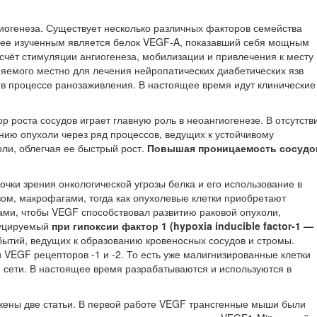
гиогенеза. Существует несколько различных факторов семейства
лее изученным является белок VEGF-A, показавший себя мощным
счёт стимуляции ангиогенеза, мобилизации и привлечения к месту
няемого местно для лечения нейропатических диабетических язв
в процессе ранозаживления. В настоящее время идут клинические
роста сосудов играет главную роль в неоангиогенезе. В отсутств
нию опухоли через ряд процессов, ведущих к устойчивому
ли, облегчая ее быстрый рост.
Повышая проницаемость сосудо
чки зрения онкологической угрозы белка и его использование в
зом, макрофагами, тогда как опухолевые клетки приобретают
вами, чтобы VEGF способствовал развитию раковой опухоли,
ндуцируемый
при гипоксии фактор 1 (hypoxia inducible factor-1 —
обытий, ведущих к образованию кровеносных сосудов и стромы.
VEGF рецепторов -1 и -2. То есть уже малигнизированные клетки
 сети. В настоящее время разрабатываются и используются в
жены две статьи. В первой работе VEGF трансгенные мыши были