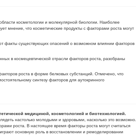
области косметологии и молекулярной биологии. Наиболее
ет мнение, что косметические продукты с факторами роста могут
дают факты существующих опасений о возможном влиянии факторов
ных в космецевтической отрасли факторов роста, разобраны
кторов роста в форме белковых субстанций. Отмечено, что
мостоятельному синтезу факторов для аутокринного
тетической медициной, косметологией и биотехнологией.
глядеть настолько молодыми и здоровыми, насколько это возможно
рами роста. В настоящее время факторы роста могут считаться
 играют основную роль в восстановлении и ремоделировании