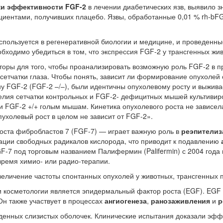
ки эффективности FGF-2
в лечении диабетических язв, выявило з
ациентами, получивших плацебо. Язвы, обработанные 0,01 % rh-bF
используется в регенеративной биологии и медицине, и проведен
обходимо убедиться в том, что экспрессия FGF-2 у трансгенных жи
авторы для того, чтобы проанализировать возможную роль FGF-2 в
и сетчатки глаза. Чтобы понять, зависит ли формирование опухол
ну FGF-2 (FGF-2 –/–), были идентичны опухолевому росту и выжив
ия сетчатки контрольных и FGF-2- дефицитных мышей культивирова
и FGF-2 +/+ голым мышам. Кинетика опухолевого роста не зависела
пухолевый рост в целом не зависит от FGF-2».
оста фибробластов 7 (FGF-7) — играет важную роль в
реэпителиз
ации свободных радикалов кислорода, что приводит к подавлению
7 под торговым названием Палифермин (Palifermin) с 2004 года 
время химио- или радио-терапии.
еличение частоты спонтанных опухолей у животных, трансгенных 
косметологии является эпидермальный фактор роста (EGF). EGF иг
Он также участвует в процессах
ангиогенеза
,
ранозаживления
и
р
енных слизистых оболочек. Клинические испытания доказали эфф