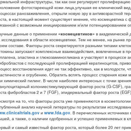
рмальной инфраструктуры, так как они регулируют пролиферацию 
оложение фотостареющей кожи лица,улучшая ее клинический вид,
оцессах ранозаживления, открыли новую эру в антивозрастной тер
ста, в настоящий момент существует мнение, что космецевтика с
язанной с возможным инициированием и/или потенциированием оп
аучные данные о применении
«космецевтиков»
в академической 
 исследования в области космецевтики. Тем не менее, на рынке п
оем составе. Факторы роста секретируются разными типами клето
токины запускают комплексные взаимодействия, вовлеченные в пр
ллагена, эластина и глюкозаминогликана и участвуют в процессе 
бробластов с последующей пролиферацией кератиноцитов, приводя
оцесс восстановления идет не так эффективно, как в молодости,
астичности и огрубению. Обратить вспять процесс старения кожи 
и химический пилинг. В числе наиболее интересных с точки зрени
ранулоцитарный колониестимулирующий фактор роста (G-CSF), гр
ста фибробластов 2 и 7 (FGF), эпидермальный фактор роста (EGF)
смотря на то, что факторы роста уже применяются в косметологии,
лубленный анализ научной литературы по результатам исследовани
w.clinicaltrials.gov
и
www.fda
.gov
. В перечисленных источниках
шей, а также, о наличии одобренных и успешно применяемых в кл
рвый и самый известный фактор роста, который более 20 лет пр