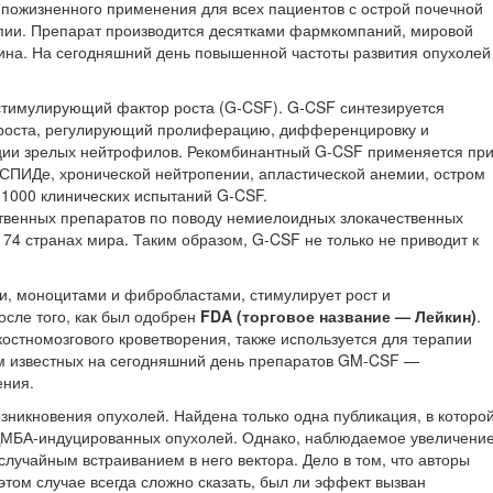
 пожизненного применения для всех пациентов с острой почечной
апии. Препарат производится десятками фармкомпаний, мировой
ина. На сегодняшний день повышенной частоты развития опухолей
стимулирующий фактор роста (G-CSF). G-CSF синтезируется
 роста, регулирующий пролиферацию, дифференцировку и
ции зрелых нейтрофилов. Рекомбинантный G-CSF применяется пр
СПИДе, хронической нейтропении, апластической анемии, остром
 1000 клинических испытаний G-CSF.
твенных препаратов по поводу немиелоидных злокачественных
 74 странах мира. Таким образом, G-CSF не только не приводит к
, моноцитами и фибробластами, стимулирует рост и
осле того, как был одобрен
FDA (торговое название — Лейкин)
.
стномозгового кроветворения, также используется для терапии
м известных на сегодняшний день препаратов GM-CSF —
ения.
никновения опухолей. Найдена только одна публикация, в которо
 ДМБА-индуцированных опухолей. Однако, наблюдаемое увеличени
лучайным встраиванием в него вектора. Дело в том, что авторы
том случае всегда сложно сказать, был ли эффект вызван