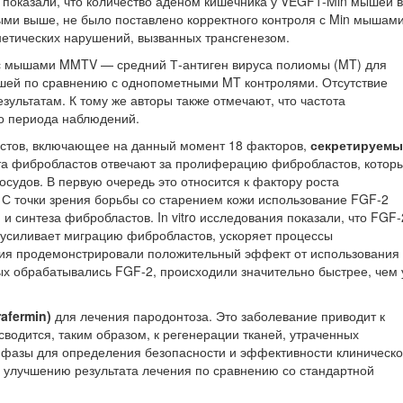
 показали, что количество аденом кишечника у VEGF1-Min мышей в
ыми выше, не было поставлено корректного контроля с Min мышами
нетических нарушений, вызванных трансгенезом.
 мышами MMTV — средний Т-антиген вируса полиомы (MT) для
шей по сравнению с однопометными MT контролями. Отсутствие
льтатам. К тому же авторы также отмечают, что частота
го периода наблюдений.
астов, включающее на данный момент 18 факторов,
секретируемы
та фибробластов отвечают за пролиферацию фибробластов, котор
судов. В первую очередь это относится к фактору роста
 С точки зрения борьбы со старением кожи использование FGF-2
 синтеза фибробластов. In vitro исследования показали, что FGF-
, усиливает миграцию фибробластов, ускоряет процессы
ния продемонстрировали положительный эффект от использования
ых обрабатывались FGF-2, происходили значительно быстрее, чем 
afermin)
для лечения пародонтоза. Это заболевание приводит к
водится, таким образом, к регенерации тканей, утраченных
I фазы для определения безопасности и эффективности клиническо
 улучшению результата лечения по сравнению со стандартной