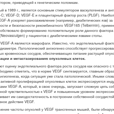
ектором, приводящей к генетическим поломкам.
й в 1989 г., является основным стимулятором васкулогенеза и ан
-C; VEGF-D; VEGF-E и плацентарный фактор роста (PLGF). Наибо
GF-A ускоряет ранозаживление (например, диабетических язв) за 
ности и безопасности рекомбинатного VEGF165 (Telbermin), приме
особствовало формированию положительную роли данного фактора 
Neovasculgen) у пациентов с диабетическими язвами стопы.
EGF-A являются макрофаги. Известно, что эндотелиальный фактор 
диаметре. Патологический ангиогенез способствует прогрессирова
вых кровеносных сосудов, обеспечивающих питание растущей опухо
зации и метастазированию опухолевых клеток.
оценку эндотелиального фактора роста сосудов как опасного с то
бходимо отметить, что в норме VEGF синтезируется, главным обра
ангиогенеза, когда ситуация уже стала патологической. Иными сло
 с активной пролиферацией опухолевых клеток экспрессируется и
ками VEGF-A, который, в свою очередь, запускает сложную цепь с
ной чувствительностью к VEGF и повышенным уровнем экспрессии 
ивает им самодостаточность в построении собственной сосудистой
вное действие VEGF.
ичение частоты опухолей у VEGF трансгенных мышей, были обнару