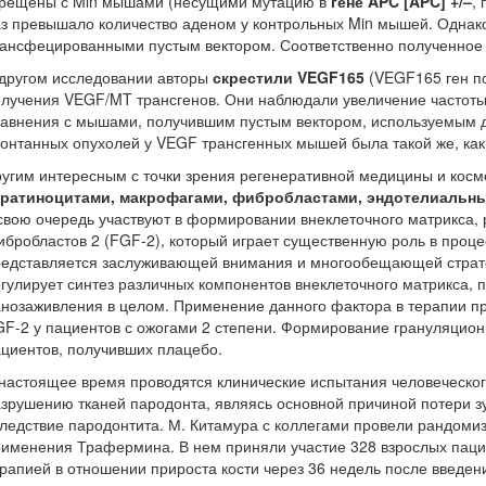
крещены с Min мышами (несущими мутацию в
гене APC [APC] +/–
,
з превышало количество аденом у контрольных Min мышей. Однако
ансфецированными пустым вектором. Соответственно полученное у
другом исследовании авторы
скрестили VEGF165
(VEGF165 ген п
лучения VEGF/MT трансгенов. Они наблюдали увеличение частоты
авнения с мышами, получившим пустым вектором, используемым дл
онтанных опухолей у VEGF трансгенных мышей была такой же, как
угим интересным с точки зрения регенеративной медицины и кос
ератиноцитами, макрофагами, фибробластами, эндотелиальны
свою очередь участвуют в формировании внеклеточного матрикса, 
бробластов 2 (FGF-2), который играет существенную роль в проц
едставляется заслуживающей внимания и многообещающей стратегие
гулирует синтез различных компонентов внеклеточного матрикса,
нозаживления в целом. Применение данного фактора в терапии 
F-2 у пациентов с ожогами 2 степени. Формирование грануляцион
циентов, получивших плацебо.
настоящее время проводятся клинические испытания человеческо
зрушению тканей пародонта, являясь основной причиной потери зу
ледствие пародонтита. М. Китамура с коллегами провели рандоми
именения Трафермина. В нем приняли участие 328 взрослых паци
рапией в отношении прироста кости через 36 недель после введен