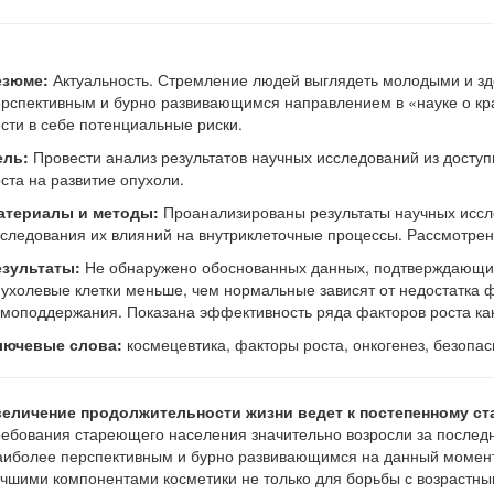
езюме:
Актуальность. Стремление людей выглядеть молодыми и зд
рспективным и бурно развивающимся направлением в «науке о крас
сти в себе потенциальные риски.
ель:
Провести анализ результатов научных исследований из досту
ста на развитие опухоли.
атериалы и методы:
Проанализированы результаты научных иссле
следования их влияний на внутриклеточные процессы. Рассмотре
езультаты:
Не обнаружено обоснованных данных, подтверждающих 
ухолевые клетки меньше, чем нормальные зависят от недостатка ф
моподдержания. Показана эффективность ряда факторов роста ка
лючевые слова:
космецевтика, факторы роста, онкогенез, безопас
величение продолжительности жизни ведет к постепенному ста
ебования стареющего населения значительно возросли за последни
иболее перспективным и бурно развивающимся на данный момент н
чшими компонентами косметики не только для борьбы с возрастны