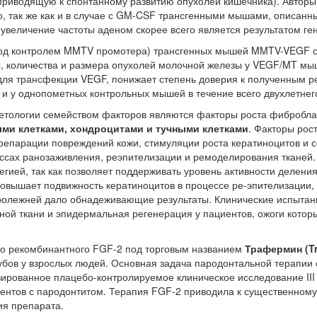
 приводящую к спонтанному развитию опухолей кишечника). Авторы
, так же как и в случае с GM-CSF трансгенными мышами, описанн
величение частоты аденом скорее всего является результатом ге
од контролем MMTV промотера) трансгенных мышей MMTV-VEGF с
, количества и размера опухолей молочной железы у VEGF/MT мы
я трансфекции VEGF, понижает степень доверия к полученным резу
 и у однопометных контрольных мышей в течение всего двухлетне
метологии семейством факторов являются факторы роста фибробл
ми клетками, хондроцитами и тучными клетками
. Факторы рос
репарации повреждений кожи, стимуляции роста кератиноцитов и со
ессах ранозаживления, реэпителизации и ремоделирования тканей.
й, так как позволяет поддерживать уровень активности деления и
 повышает подвижность кератиноцитов в процессе ре-эпителизации
пролежней дало обнадеживающие результаты. Клинические испыта
ной ткани и эпидермальная регенерация у пациентов, ожоги котор
го рекомбинантного FGF-2 под торговым названием
Трафермин (Tr
бов у взрослых людей. Основная задача пародонтальной терапии с
зированное плацебо-контролируемое клиническое исследование II
ентов с пародонтитом. Терапия FGF-2 приводила к существенному
ия препарата.