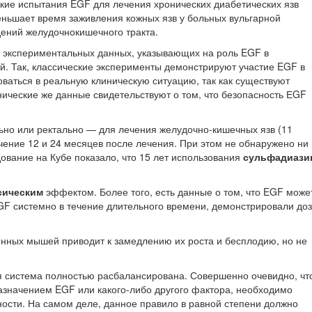
ские испытания EGF для лечения хронических диабетических язв
еньшает время заживления кожных язв у больных вульгарной
дений желудочнокишечного тракта.
 экспериментальных данных, указывающих на роль EGF в
й. Так, классические эксперименты демонстрируют участие EGF в
ваться в реальную клиническую ситуацию, так как существуют
ческие же данные свидетельствуют о том, что безопасность ЕGF
ально или ректально — для лечения желудочно-кишечных язв (11
чение 12 и 24 месяцев после лечения. При этом не обнаружено ни
ование на Кубе показало, что 15 лет использования
сульфадиази
сическим
эффектом. Более того, есть данные о том, что EGF може
GF системно в течение длительного времени, демонстрировали доз
енных мышей приводит к замедлению их роста и бесплодию, но не
ая система полностью расбалансирована. Совершенно очевидно, чт
азначением EGF или какого-либо другого фактора, необходимо
ности. На самом деле, данное правило в равной степени должно