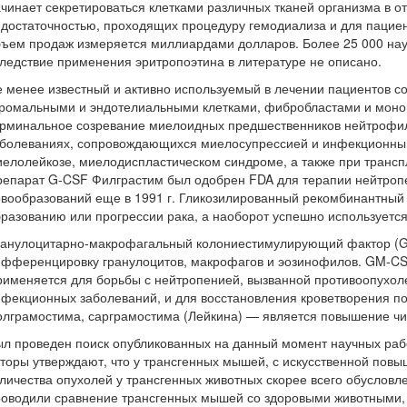
чинает секретироваться клетками различных тканей организма в 
достаточностью, проходящих процедуру гемодиализа и для пацие
ъем продаж измеряется миллиардами долларов. Более 25 000 нау
ледствие применения эритропоэтина в литературе не описано.
 менее известный и активно используемый в лечении пациентов 
тромальными и эндотелиальными клетками, фибробластами и моно
ерминальное созревание миелоидных предшественников нейтрофил
болеваниях, сопровождающихся миелосупрессией и инфекционными
елолейкозе, миелодиспластическом синдроме, а также при трансп
епарат G-CSF Филграстим был одобрен FDA для терапии нейтропе
вообразований еще в 1991 г. Гликозилированный рекомбинантный
разованию или прогрессии рака, а наоборот успешно используется
ранулоцитарно-макрофагальный колониестимулирующий фактор (GM
фференцировку гранулоцитов, макрофагов и эозинофилов. GM-CSF бы
именяется для борьбы с нейтропенией, вызванной противоопухоле
нфекционных заболеваний, и для восстановления кроветворения 
лграмостима, сарграмостима (Лейкина) — является повышение чи
л проведен поиск опубликованных на данный момент научных рабо
торы утверждают, что у трансгенных мышей, с искусственной по
личества опухолей у трансгенных животных скорее всего обусловл
оводили сравнение трансгенных мышей со здоровыми животными, а