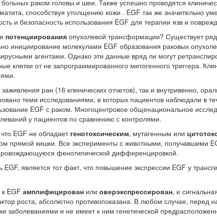
у больных раком головы и шеи. Также успешно проводятся клиниче
матита, способствуя утолщению кожи . EGF так же значительно ум
ость и безопасность использования EGF для терапии язв и повреж
ия
потенциирования
опухолевой трансформации? Существует ряд
зано инициирование молекулами EGF образования раковых опухоле
ирусными агентами. Однако эти данные вряд ли могут ретранслиро
клетки от не запрограммированного митогенного триггера. Клини
иями.
я заживления ран (16 клинических отчетов), так и внутривенно, ор
ровано теми исследованиями, в которых пациентов наблюдали в те
ользование EGF с раком. Многоцентровое общенациональное исслед
олеваний у пациентов по сравнению с контролями.
 что EGF не обладает
генотоксическим
, мутагенным или
цитоток
ком прямой кишки. Все эксперименты с животными, получавшими E
сопровождающуюся фенотипической дифференцировкой.
GF, является тот факт, что повышение экспрессии EGF у трансг
р к EGF
амплифицирован
или
оверэкспрессирован
, и сигнальн
тор роста, абсолютно противопоказана. В любом случае, перед н
ими заболеваниями и не имеет к ним генетической предрасположен