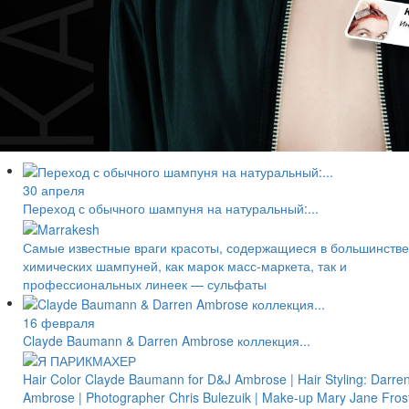
30 апреля
Переход с обычного шампуня на натуральный:...
Самые известные враги красоты, содержащиеся в большинстве
химических шампуней, как марок масс-маркета, так и
профессиональных линеек — сульфаты
16 февраля
Clayde Baumann & Darren Ambrose коллекция...
Hair Color Clayde Baumann for D&J Ambrose | Hair Styling: Darre
Ambrose | Photographer Chris Bulezuik | Make-up Mary Jane Frost