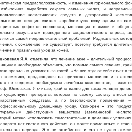
нетическая предрасположенность, и изменения гормонального фо
 избыточная выработка секрета сальных желез, и неправильн
спользование косметических средств и декоративной косметик
ольшинство женщин считает «проблемную» кожу одним из сам
еприятных дефектов внешности, мешающих в жизни и общени
огласно результатам проведенного социологического опроса, ак
вляются самой непривлекательной проблемой. Радикальных метод
чения, к сожалению, не существует, поэтому требуется длитель
чение и правильный уход за кожей.
цковская Я.А.
отметила, что лечение акне – длительный процесс
нщинам необходимо объяснять, что помимо самого лечения, кра
жно правильно ухаживать за кожей. «Не все отдают себе отчет в т
то косметика, продающаяся на прилавках магазинов и в аптека
асто не содержит необходимых лечебных компонентов, – замети
оф. Юцковская. Я считаю, крайне важно для таких женщин донес
то существуют препараты, которые по своему составу относятся
екарственным средствам, а по безопасности применения –
рофессиональному домашнему уходу. Скинорен – это продукт
атуральным действующим веществом (азелаиновой кислотой
торый можно использовать самостоятельно в домашних условиях
епарата нет системного действия, он может применяться в тече
лительного периода. Это не антибиотик, и его не нужно отменя