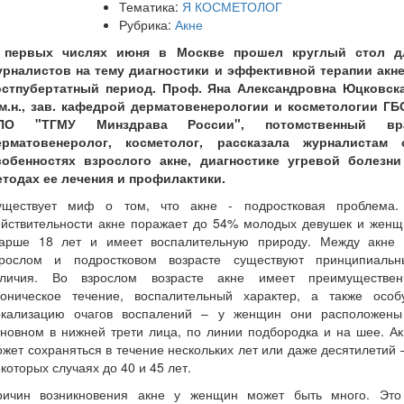
Тематика:
Я КОСМЕТОЛОГ
Рубрика:
Акне
 первых числях июня в Москве прошел круглый стол д
урналистов на тему диагностики и эффективной терапии акне
остпубертатный период. Проф. Яна Александровна Юцковска
.м.н., зав. кафедрой дерматовенерологии и косметологии ГБ
ПО "ТГМУ Минздрава России", потомственный вр
ерматовенеролог, косметолог, рассказала журналистам 
собенностях взрослого акне, диагностике угревой болезни
етодах ее лечения и профилактики.
уществует миф о том, что акне - подростковая проблема.
ействительности акне поражает до 54% молодых девушек и женщ
тарше 18 лет и имеет воспалительную природу. Между акне 
зрослом и подростковом возрасте существуют принципиальн
тличия. Во взрослом возрасте акне имеет преимуществен
роническое течение, воспалительный характер, а также особ
окализацию очагов воспалений – у женщин они расположены
новном в нижней трети лица, по линии подбородка и на шее. А
жет сохраняться в течение нескольких лет или даже десятилетий 
которых случаях до 40 и 45 лет.
ричин возникновения акне у женщин может быть много. Это