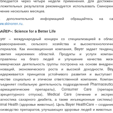
аблюдается через четыре недели применения. Для достижен
оложительных результатов рекомендуется использовать Скинорен
чение нескольких месяцев.
а дополнительной информацией обращайтесь на са
w.skinoren.ru
.
АЙЕР»: Science for a Better Life
ayer – международный концерн со специализацией в облас
дравоохранения, сельского хозяйства и высокотехнологичн
атериалов. Как инновационная компания, Bayer задает тенденц
азвития наукоемких областей. Продукты и услуги компан
аправлены на благо людей и улучшение качества жизн
оммерческая деятельность группы построена на основе внедрен
нноваций, экономического роста и высокой доходности. Bay
ридерживается принципов устойчивого развития и выступает
ачестве социально и этически ответственной компании. Компан
ъединяет глобальную деятельность подразделений Pharmaceutic
фармацевтические препараты), Consumer Care (препара
езрецептурного отпуска), Medical Care (лечение и экспрес
иагностика сахарного диабета, а также инъекционные системы)
imal Health (здоровье животных). Цель Bayer HealthCare – создани
оизводство препаратов, улучшающих здоровье людей и животных