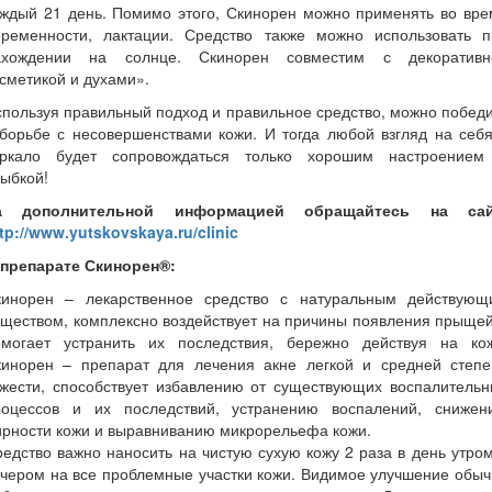
аждый 21 день. Помимо этого, Скинорен можно применять во вре
еременности, лактации. Средство также можно использовать п
ахождении на солнце. Скинорен совместим с декоративн
сметикой и духами».
пользуя правильный подход и правильное средство, можно побед
борьбе с несовершенствами кожи. И тогда любой взгляд на себ
еркало будет сопровождаться только хорошим настроением
ыбкой!
а дополнительной информацией обращайтесь на сай
tp://www.yutskovskaya.ru/clinic
 препарате Скинорен®:
кинорен – лекарственное средство с натуральным действующ
ществом, комплексно воздействует на причины появления прыще
омогает устранить их последствия, бережно действуя на кож
кинорен – препарат для лечения акне легкой и средней степе
яжести, способствует избавлению от существующих воспалительн
роцессов и их последствий, устранению воспалений, снижен
ирности кожи и выравниванию микрорельефа кожи.
едство важно наносить на чистую сухую кожу 2 раза в день утро
чером на все проблемные участки кожи. Видимое улучшение обы