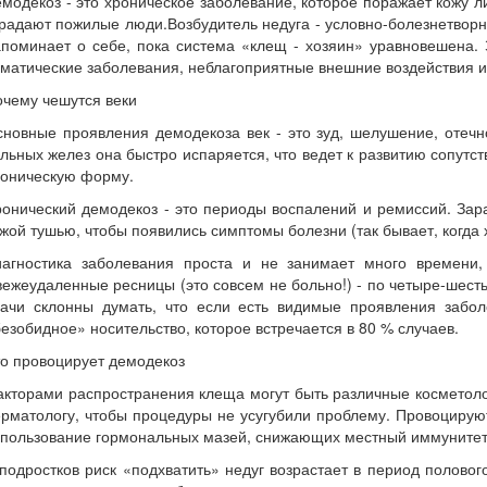
модекоз - это хроническое заболевание, которое поражает кожу лиц
радают пожилые люди.Возбудитель недуга - условно-болезнетворн
поминает о себе, пока система «клещ - хозяин» уравновешена. 
матические заболевания, неблагоприятные внешние воздействия и 
чему чешутся веки
новные проявления демодекоза век - это зуд, шелушение, отечно
льных желез она быстро испаряется, что ведет к развитию сопут
роническую форму.
онический демодекоз - это периоды воспалений и ремиссий. Зара
жой тушью, чтобы появились симптомы болезни (так бывает, когда 
иагностика заболевания проста и не занимает много времени,
ежеудаленные ресницы (это совсем не больно!) - по четыре-шесть
рачи склонны думать, что если есть видимые проявления забол
езобидное» носительство, которое встречается в 80 % случаев.
о провоцирует демодекоз
кторами распространения клеща могут быть различные косметолог
рматологу, чтобы процедуры не усугубили проблему. Провоцируют 
спользование гормональных мазей, снижающих местный иммунитет
подростков риск «подхватить» недуг возрастает в период полово