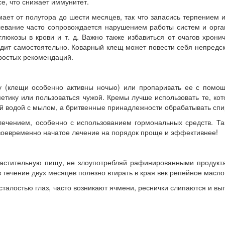
се, что снижает иммунитет.
ает от полутора до шести месяцев, так что запасись терпением
левание часто сопровождается нарушением работы систем и орга
 глюкозы в крови и т. д. Важно также избавиться от очагов хро
ит самостоятельно. Коварный клещ может повести себя непредска
ростых рекомендаций.
у (клещи особенно активны ночью) или пропаривать ее с помо
етику или пользоваться чужой. Кремы лучше использовать те, кот
ой водой с мылом, а бритвенные принадлежности обрабатывать сп
лечением, особенно с использованием гормональных средств. Та
своевременно начатое лечение на порядок проще и эффективнее!
растительную пищу, не злоупотребляй рафинированными продукт
течение двух месяцев полезно втирать в края век репейное масло 
сталостью глаз, часто возникают ячмени, реснички слипаются и в