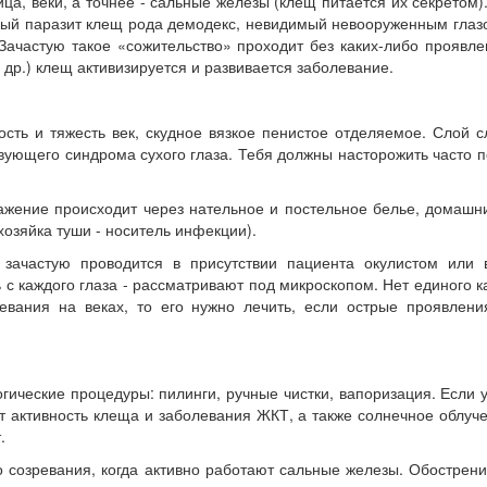
а, веки, а точнее - сальные железы (клещ питается их секретом).
ый паразит клещ рода демодекс, невидимый невооруженным глазом
Зачастую такое «сожительство» проходит без каких-либо прояв
др.) клещ активизируется и развивается заболевание.
сть и тяжесть век, скудное вязкое пенистое отделяемое. Слой 
ствующего синдрома сухого глаза. Тебя должны насторожить часто
жение происходит через нательное и постельное белье, домашни
хозяйка туши - носитель инфекции).
 зачастую проводится в присутствии пациента окулистом или в
 с каждого глаза - рассматривают под микроскопом. Нет единого 
евания на веках, то его нужно лечить, если острые проявления
ические процедуры: пилинги, ручные чистки, вапоризация. Если у
активность клеща и заболевания ЖКТ, а также солнечное облучен
.
го созревания, когда активно работают сальные железы. Обострен