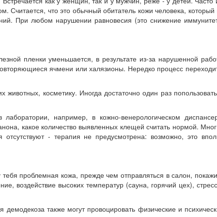
 Встречается как у женщин, так и у мужчин, реже - у детей. Часто
. Считается, что это обычный обитатель кожи человека, который
лений. При любом нарушении равновесия (это снижение иммуните
слезной пленки уменьшается, в результате из-за нарушенной раб
 повторяющиеся ячмени или халязионы. Нередко процесс переходи
х животных, косметику. Иногда достаточно один раз попользоват
 лаборатории, например, в кожно-венерологическом диспансер
канона, какое количество выявленных клещей считать нормой. Мно
 отсутствуют - терапия не предусмотрена: возможно, это впол
 тебя проблемная кожа, прежде чем отправляться в салон, покаж
ие, воздействие высоких температур (сауна, горячий цех), стрес
ия демодекоза также могут провоцировать физические и психичес