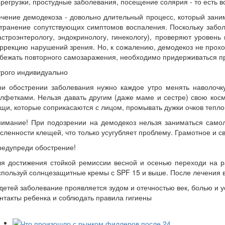
регрузки, простудные заболевания, посещение солярия - то есть в
чение демодекоза - довольно длительный процесс, который заним
странение сопутствующих симптомов воспаления. Поскольку забо
астроэнтерологу, эндокринологу, гинекологу), проверяют уровень
ррекцию нарушений зрения. Но, к сожалению, демодекоз не проход
бежать повторного самозаражения, необходимо придерживаться п
рого индивидуально
ри обострении заболевания нужно каждое утро менять наволочк
лфетками. Нельзя давать другим (даже маме и сестре) свою косм
щи, которые соприкасаются с лицом, промывать дужки очков тепл
нимание! При подозрении на демодекоз нельзя заниматься само
сленности клещей, что только усугубляет проблему. Грамотное и 
редупреди обострение!
ля достижения стойкой ремиссии весной и осенью переходи на 
пользуй солнцезащитные кремы с SPF 15 и выше. После лечения в 
детей заболевание проявляется зудом и отечностью век, болью и у
нтакты ребенка и соблюдать правила гигиены