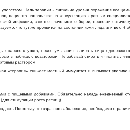
 и упорством. Цель терапии - снижение уровня поражения клещам
нов, пациента направляют на консультацию к разным специалист
нической инфекции, заняться лечением себореи, провести оптичес
зуемо, что тут же проявится на состоянии кожи лица или век. Чт
щью парового утюга, после умывания вытирать лицо одноразовы
орые в тюбиках с дозаторами. Не забывай стирать и чистить лич
иртовым раствором.
кая «терапия» снижает местный иммунитет и вызывает увеличен
ами с пищевыми добавками. Обязательно наладь ежедневный сту
(для стимуляции роста ресниц).
ыпадают. Поскольку это заразное заболевание, необходимо огранич