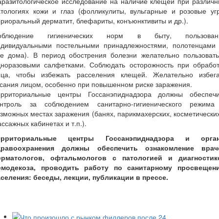
аразитологическое исследование на наличие клещей при различн
атологиях кожи и глаз (фолликулиты, вульгарные и розовые угр
риоральный дерматит, блефариты, конъюнктивиты и др.).
облюдение гигиенических норм в быту, пользован
ндивидуальными постельными принадлежностями, полотенцами 
не дома). В период обострения болезни желательно пользовать
дноразовыми салфетками. Соблюдать осторожность при обработ
ица, чтобы избежать расселения клещей. Желательно избега
сания лицом, особенно при повышенном риске заражения.
ерриториальные центры Госсанэпиднадзора должны обеспечи
онтроль за соблюдением санитарно-гигиенического режима
зможных местах заражения (банях, парикмахерских, косметически
ссажных кабинетах и т.п.).
ерриториальные центры Госсанэпиднадзора и орга
дравоохранения должны обеспечить ознакомление врач
ерматологов, офтальмологов с патологией и диагностик
емодекоза, проводить работу по санитарному просвещен
аселения: беседы, лекции, публикации в прессе.