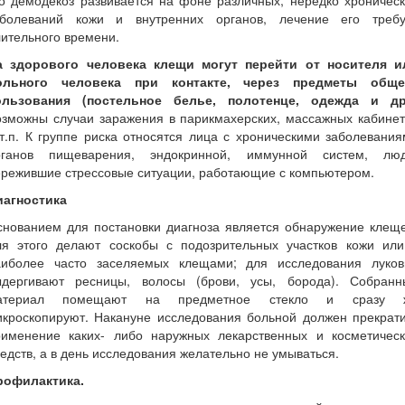
о демодекоз развивается на фоне различных, нередко хроничес
аболеваний кожи и внутренних органов, лечение его требу
ительного времени.
а здорового человека клещи могут перейти от носителя и
ольного человека при контакте, через предметы обще
ользования (постельное белье, полотенце, одежда и др.
озможны случаи заражения в парикмахерских, массажных кабинет
т.п. К группе риска относятся лица с хроническими заболевани
рганов пищеварения, эндокринной, иммунной систем, люд
ережившие стрессовые ситуации, работающие с компьютером.
иагностика
снованием для постановки диагноза является обнаружение клеще
ля этого делают соскобы с подозрительных участков кожи или
аиболее часто заселяемых клещами; для исследования луков
ыдергивают ресницы, волосы (брови, усы, борода). Собранн
атериал помещают на предметное стекло и сразу 
икроскопируют. Накануне исследования больной должен прекрати
рименение каких- либо наружных лекарственных и косметическ
едств, а в день исследования желательно не умываться.
рофилактика.