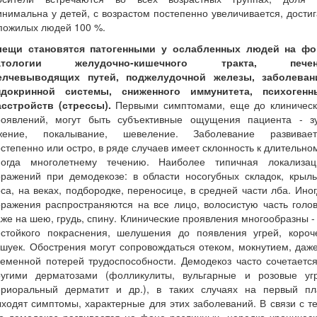
нимальна у детей, с возрастом постепенно увеличивается, дости
пожилых людей 100 %.
лещи становятся патогенными у ослабленных людей на фо
атологии желудочно-кишечного тракта, печен
елчевыводящих путей, поджелудочной железы, заболеван
ндокринной системы, сниженного иммунитета, психогенн
асстройств (стрессы).
Первыми симптомами, еще до клиническ
роявлений, могут быть субъективные ощущения пациента - зу
жение, покалывание, шевеление. Заболевание развивает
степенно или остро, в ряде случаев имеет склонность к длительно
ногда многолетнему течению. Наиболее типичная локализац
оражений при демодекозе: в области носогубных складок, крыль
са, на веках, подбородке, переносице, в средней части лба. Ино
ражения распространяются на все лицо, волосистую часть голо
же на шею, грудь, спину. Клинические проявления многообразны -
естойкого покраснения, шелушения до появления угрей, короче
шуек. Обострения могут сопровождаться отеком, мокнутием, даж
еменной потерей трудоспособности. Демодекоз часто сочетаетс
ругими дерматозами (фолликулиты, вульгарные и розовые угр
ериоральный дерматит и др.), в таких случаях на первый пл
ходят симптомы, характерные для этих заболеваний. В связи с т