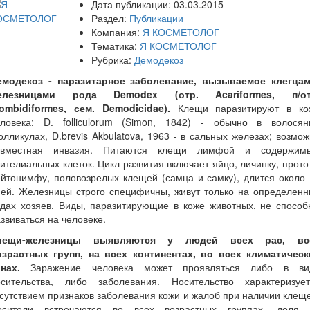
Дата публикации:
03.03.2015
Раздел:
Публикации
Компания:
Я КОСМЕТОЛОГ
Тематика:
Я КОСМЕТОЛОГ
Рубрика:
Демодекоз
емодекоз - паразитарное заболевание, вызываемое клегцам
елезницами рода Demodex (отр. Acariformes, п/от
rombidiformes, сем. Demodicidae).
Клещи паразитируют в ко
еловека: D. folliculorum (Simon, 1842) - обычно в волосян
лликулах, D.brevis Akbulatova, 1963 - в сальных железах; возмо
овместная инвазия. Питаются клещи лимфой и содержим
ителиальных клеток. Цикл развития включает яйцо, личинку, прото
йтонимфу, половозрелых клещей (самца и самку), длится около
ней. Железницы строго специфичны, живут только на определенн
идах хозяев. Виды, паразитирующие в коже животных, не способ
звиваться на человеке.
лещи-железницы выявляются у людей всех рас, вс
озрастных групп, на всех континентах, во всех климатическ
нах.
Заражение человека может проявляться либо в ви
осительства, либо заболевания. Носительство характеризует
сутствием признаков заболевания кожи и жалоб при наличии клещ
осители встречаются во всех возрастных группах, доля 