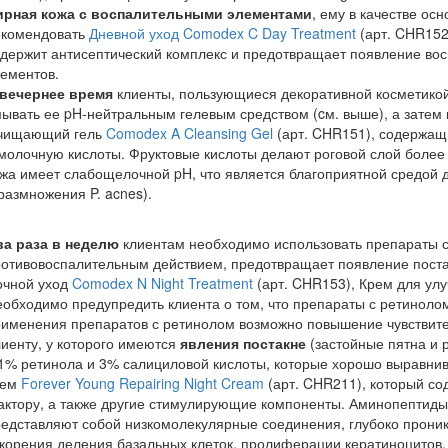
ирная кожа с воспалительными элементами
, ему в качестве ос
екомендовать
Дневной уход Comodex C Day Treatment
(арт. CHR152
держит антисептический комплекс и предотвращает появление во
ементов.
 вечернее время
клиенты, пользующиеся декоративной косметико
ывать ее pH-нейтральным гелевым средством (cм. выше), а затем 
чищающий гель
Comodex A Cleansing Gel
(арт. CHR151), содержащ
молочную кислоты. Фруктовые кислоты делают роговой слой более
жа имеет слабощелочной pH, что является благоприятной средой 
размножения P. acnes).
ва раза в неделю
клиентам необходимо использовать препараты с 
отивовоспалительным действием, предотвращает появление постакн
очной уход
Comodex N Night Treatment
(арт. CHR153), Крем для ул
обходимо предупредить клиента о том, что препараты с ретиноло
именения препаратов с ретинолом возможно повышение чувствите
иенту, у которого имеются
явления постакне
(застойные пятна и 
1% ретинола и 3% салициловой кислоты, которые хорошо выравнив
рем
Forever Young Repairing Night Cream
(арт. CHR211), который с
ктору, а также другие стимулирующие компоненты. Аминопептиды,
редставляют собой низкомолекулярные соединения, глубоко прон
корения деления базальных клеток, пролиферации кератиноцитов,