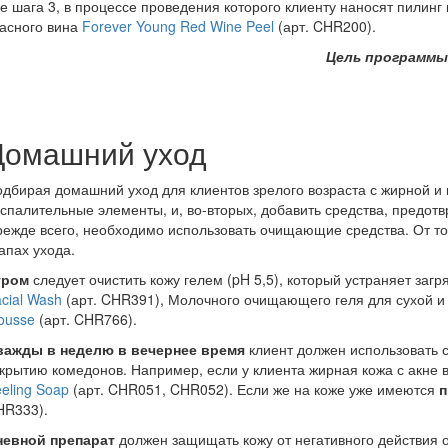
е шага 3, в процессе проведения которого клиенту наносят пилинг
асного вина
Forever Young Red Wine Peel
(арт. CHR200).
Цель программы
Домашний уход
дбирая домашний уход для клиентов зрелого возраста с жирной и
спалительные элементы, и, во-вторых, добавить средства, предо
ежде всего, необходимо использовать очищающие средства. От то
апах ухода.
тром
следует очистить кожу гелем (pH 5,5), который устраняет з
cial Wash
(арт. CHR391), Молочного очищающего геля для сухой 
ousse
(арт. CHR766).
важды в неделю в вечернее время
клиент должен использовать 
крытию комедонов. Например, если у клиента жирная кожа с акне
eling Soap
(арт. CHR051, CHR052). Если же на коже уже имеются
п
HR333).
невной препарат
должен защищать кожу от негативного действия 