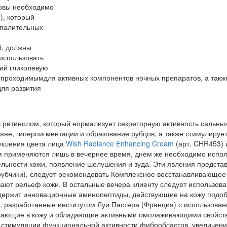
новы необходимо
), который
спалительных
й, должны
использовать
ий гликолевую
 проходимымдля активных компонентов ночных препаратов, а такж
для развития
ретинолом, который нормализует секреторную активность сальных
е, гиперпигментации и образование рубцов, а также стимулирует 
учшения цвета лица
Wish Radiance Enhancing Cream
(арт. CHR453) 
м применяются лишь в вечернее время, днем же необходимо испол
льности кожи, появление шелушения и зуда. Эти явления предста
рубчики), следует рекомендовать Комплексное восстанавливающее
ают рельеф кожи. В остальные вечера клиенту следует использов
одержит инновационные аминопептиды, действующие на кожу подо
 разработанные институтом Луи Пастера (Франция) с использован
икающие в кожу и обладающие активными омолаживающими свойст
 стимуляции функциональной активности фибробластов, увеличения