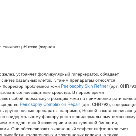
е снижают pH кожи (жирная
 желез, устраняет фолликулярный гиперкератоз, обладает
синтез базальных клеток. К таким препаратам относятся
и Корректор проблемной кожи
Peelosophy Skin Refiner
(арт. CHR793
ьзовать солнцезащитные средства. В первое время
вляют собой нормальную реакцию кожи на применение ретиноидов
 средство
Peelosophy Complexion Repair
(арт. CHR792), содержаще
ать другие ночные препараты, например, Ночной восстанавливающ
бно эпидермальному фактору роста и эпидермальному тимосовому
ием методов генной инженерии и молекулярной биологии,
вами. Они обеспечивают выраженный эффект лифтинга за счет
 выработки коллагеновых и эластиновых волокон, а также