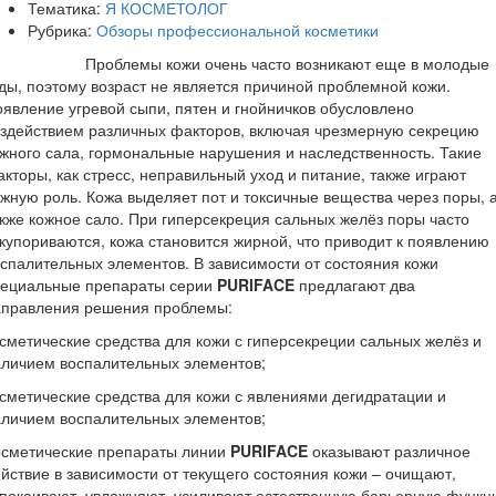
Тематика:
Я КОСМЕТОЛОГ
Рубрика:
Обзоры профессиональной косметики
роблемы кожи очень часто возникают еще в молодые
ды, поэтому возраст не является причиной проблемной кожи.
явление угревой сыпи, пятен и гнойничков обусловлено
здействием различных факторов, включая чрезмерную секрецию
жного сала, гормональные нарушения и наследственность. Такие
кторы, как стресс, неправильный уход и питание, также играют
жную роль. Кожа выделяет пот и токсичные вещества через поры, 
кже кожное сало. При гиперсекреция сальных желёз поры часто
купориваются, кожа становится жирной, что приводит к появлению
спалительных элементов. В зависимости от состояния кожи
пециальные препараты серии
PURIFACE
предлагают два
аправления решения проблемы:
сметические средства для кожи с гиперсекреции сальных желёз и
личием воспалительных элементов;
сметические средства для кожи с явлениями дегидратации и
личием воспалительных элементов;
осметические препараты линии
PURIFACE
оказывают различное
йствие в зависимости от текущего состояния кожи – очищают,
покаивают, увлажняют, усиливают естественную барьерную функ