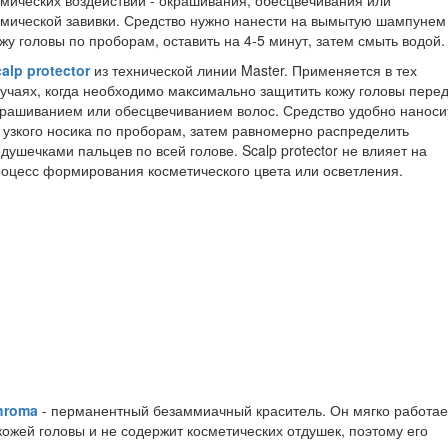
мических воздействий - окрашивания, обесцвечивания или
мической завивки. Средство нужно нанести на вымытую шампунем
жу головы по проборам, оставить на 4-5 минут, затем смыть водой.
alp protector
из технической линии Master. Применяется в тех
учаях, когда необходимо максимально защитить кожу головы пере
рашиванием или обесцвечиванием волос. Средство удобно наноси
 узкого носика по проборам, затем равномерно распределить
душечками пальцев по всей голове. Scalp protector не влияет на
оцесс формирования косметического цвета или осветления.
hroma
- перманентный безаммиачный краситель. Он мягко работае
кожей головы и не содержит косметических отдушек, поэтому его