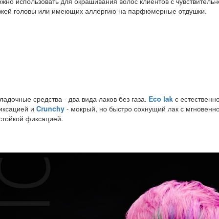
жно использовать для окрашивания волос клиентов с чувствительн
ожей головы или имеющих аллергию на парфюмерные отдушки.
ладочные средства - два вида лаков без газа.
Eco lak
с естественн
иксацией и
Crunchy
- мокрый, но быстро сохнущий лак с мгновенн
стойкой фиксацией.