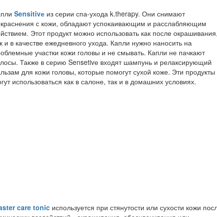
апли
Sensitivе
из серии спа-ухода k.therapy. Они снимают
окраснения с кожи, обладают успокаивающим и расслабляющим
йствием. Этот продукт можно использовать как после окрашивания
к и в качестве ежедневного ухода. Капли нужно наносить на
облемные участки кожи головы и не смывать. Капли не пачкают
лосы. Также в серию Sensetivе входят шампунь и релаксирующий
льзам для кожи головы, которые помогут сухой коже. Эти продукты
гут использоваться как в салоне, так и в домашних условиях.
ster care tonic
используется при стянутости или сухости кожи пос