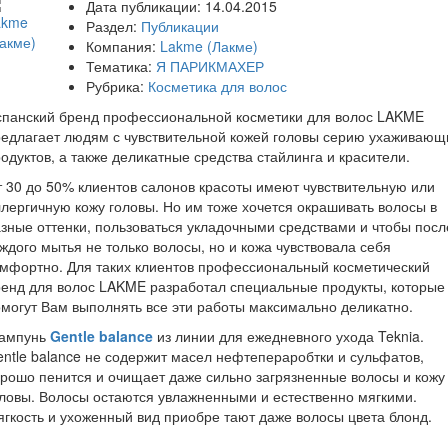
Дата публикации:
14.04.2015
Раздел:
Публикации
Компания:
Lakme (Лакме)
Тематика:
Я ПАРИКМАХЕР
Рубрика:
Косметика для волос
спанский бренд профессиональной косметики для волос LAKME
едлагает людям с чувствительной кожей головы серию ухаживающ
одуктов, а также деликатные средства стайлинга и красители.
 30 до 50% клиентов салонов красоты имеют чувствительную или
лергичную кожу головы. Но им тоже хочется окрашивать волосы в
зные оттенки, пользоваться укладочными средствами и чтобы посл
ждого мытья не только волосы, но и кожа чувствовала себя
мфортно. Для таких клиентов профессиональный косметический
енд для волос LAKME разработал специальные продукты, которые
могут Вам выполнять все эти работы максимально деликатно.
ампунь
Gentle balance
из линии для ежедневного ухода Teknia.
ntle balance не содержит масел нефтепераробтки и сульфатов,
рошо пенится и очищает даже сильно загрязненные волосы и кожу
ловы. Волосы остаются увлажненными и естественно мягкими.
гкость и ухоженный вид приобре тают даже волосы цвета блонд.