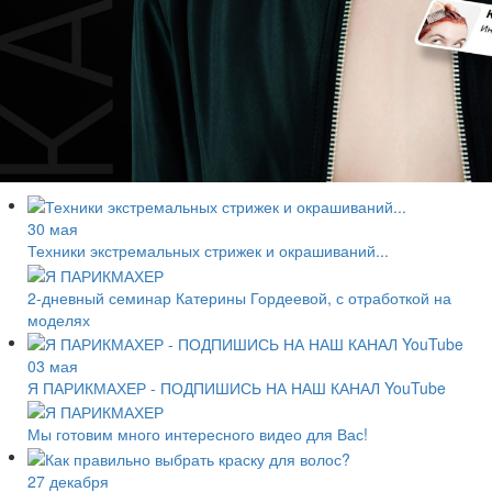
30 мая
Техники экстремальных стрижек и окрашиваний...
2-дневный семинар Катерины Гордеевой, с отработкой на
моделях
03 мая
Я ПАРИКМАХЕР - ПОДПИШИСЬ НА НАШ КАНАЛ YouTube
Мы готовим много интересного видео для Вас!
27 декабря