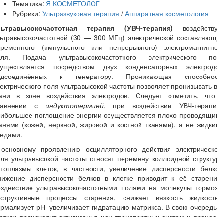
Тематика:
Я КОСМЕТОЛОГ
Рубрики:
Ультразвуковая терапия
/
Аппаратная косметология
льтравысокочастотная терапия (УВЧ-терапия)
воздейств
льтравысокочастотной (30 — 300 МГц) электрической составляющ
еременного (импульсного или непрерывного) электромагнитно
оля. Подача ультравысокочастотного электрического по
существляется посредством двух конденсаторных электродо
одсоединённых к генератору. Проникающая способнос
ектрического поля ультравысокой частоты позволяет пронизывать 
кани в зоне воздействия электродов. Следует отметить, что
равнении с
индуктотермией
, при воздействии УВЧ-терапи
аибольшее поглощение энергии осуществляется плохо проводящи
анями (кожей, нервной, жировой и костной тканями), а не жидк
редами.
 основному проявлению осцилляторного действия электрическо
ля ультравысокой частоты относят перемену коллоидной структ
итоплазмы клеток, в частности, увеличение дисперсности белко
нижение дисперсности белков в клетке приводит к её старени
оздействие ультравысокочастотными полями на молекулы тормоз
еструктивные процессы старения, снижает вязкость жидкосте
рмализует рН, увеличивает гидратацию матрикса. В свою очередь
етках происходит активизация ион-транспортных систем и проце