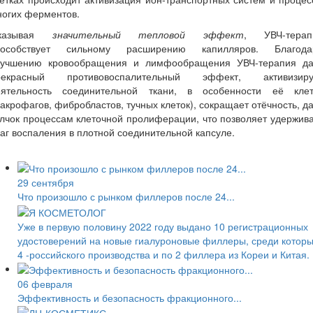
ногих ферментов.
казывая
значительный тепловой эффект
, УВЧ-терап
пособствует сильному расширению капилляров. Благода
лучшению кровообращения и лимфообращения УВЧ-терапия да
рекрасный противовоспалительный эффект, активизиру
еятельность соединительной ткани, в особенности её клет
акрофагов, фибробластов, тучных клеток), сокращает отёчность, д
лчок процессам клеточной пролиферации, что позволяет удержив
аг воспаления в плотной соединительной капсуле.
29 сентября
Что произошло с рынком филлеров после 24...
Уже в первую половину 2022 году выдано 10 регистрационных
удостоверений на новые гиалуроновые филлеры, среди котор
4 -российского производства и по 2 филлера из Кореи и Китая.
06 февраля
Эффективность и безопасность фракционного...