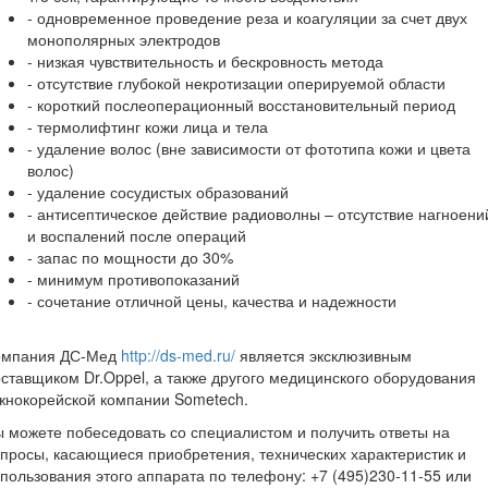
- одновременное проведение реза и коагуляции за счет двух
монополярных электродов
- низкая чувствительность и бескровность метода
- отсутствие глубокой некротизации оперируемой области
- короткий послеоперационный восстановительный период
- термолифтинг кожи лица и тела
- удаление волос (вне зависимости от фототипа кожи и цвета
волос)
- удаление сосудистых образований
- антисептическое действие радиоволны – отсутствие нагноени
и воспалений после операций
- запас по мощности до 30%
- минимум противопоказаний
- сочетание отличной цены, качества и надежности
омпания ДС-Мед
http://ds-med.ru/
является эксклюзивным
ставщиком Dr.Oppel, а также другого медицинского оборудования
жнокорейской компании Sometech.
 можете побеседовать со специалистом и получить ответы на
просы, касающиеся приобретения, технических характеристик и
пользования этого аппарата по телефону: +7 (495)230-11-55 или