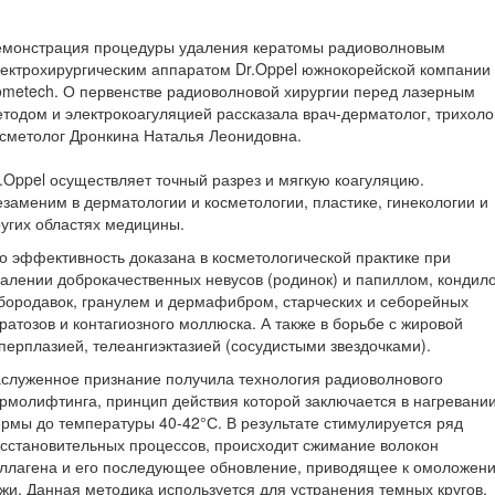
емонстрация процедуры удаления кератомы радиоволновым
ектрохирургическим аппаратом Dr.Oppel южнокорейской компании
metech. О первенстве радиоволновой хирургии перед лазерным
тодом и электрокоагуляцией рассказала врач-дерматолог, трихоло
сметолог Дронкина Наталья Леонидовна.
.Oppel осуществляет точный разрез и мягкую коагуляцию.
заменим в дерматологии и косметологии, пластике, гинекологии и
угих областях медицины.
о эффективность доказана в косметологической практике при
алении доброкачественных невусов (родинок) и папиллом, кондил
бородавок, гранулем и дермафибром, старческих и себорейных
ратозов и контагиозного моллюска. А также в борьбе с жировой
перплазией, телеангиэктазией (сосудистыми звездочками).
служенное признание получила технология радиоволнового
рмолифтинга, принцип действия которой заключается в нагревани
рмы до температуры 40-42°С. В результате стимулируется ряд
сстановительных процессов, происходит сжимание волокон
оллагена и его последующее обновление, приводящее к омоложен
жи. Данная методика используется для устранения темных кругов,