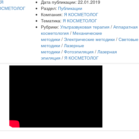
Дата публикации:
22.01.2019
Раздел:
Публикации
Компания:
Я КОСМЕТОЛОГ
Тематика:
Я КОСМЕТОЛОГ
Рубрики:
Ультразвуковая терапия
/
Аппаратная
косметология
/
Механические
методики
/
Электрические методики
/
Световые
методики
/
Лазерные
методики
/
Фотоэпиляция
/
Лазерная
эпиляция
/
Я КОСМЕТОЛОГ