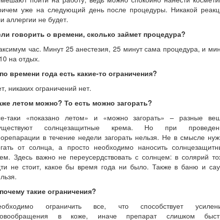
ричем уже на следующий день после процедуры. Никакой реакц
и аллергии не будет.
сли говорить о времени, сколько займет процедура?
ксимум час. Минут 25 анестезия, 25 минут сама процедура, и ми
10 на отдых.
 по времени года есть какие-то ограничения?
т, никаких ограничений нет.
аже летом можно? То есть можно загорать?
се-таки «показано летом» и «можно загорать» – разные вещ
уществуют солнцезащитные крема. Но при проведен
орепарации в течение недели загорать нельзя. Не в смысле ну
егать от солнца, а просто необходимо наносить солнцезащитн
ем. Здесь важно не переусердствовать с солнцем: в солярий т
ти не стоит, какое бы время года ни было. Также в баню и са
льзя.
 почему такие ограничения?
еобходимо ограничить все, что способствует усилен
ровообращения в коже, иначе препарат слишком быст