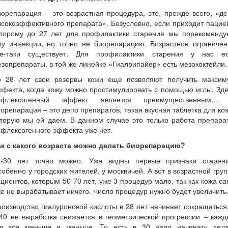
орепарация – это возрастная процедура, это, прежде всего, «д
сокоэффективного препарата». Безусловно, если приходит пацие
оторому до 27 лет для профилактики старения мы порекоменду
му инъекции, но точно не биорепарацию. Возрастное ограничен
се-таки существует. Для профилактики старения у нас ес
зопрепараты, в той же линейке «Гиалрипайер» есть мезококтейли.
о 28 лет свои резервы кожи еще позволяют получить максим
фекта, когда кожу можно простимулировать с помощью иглы. Зд
ефлексогенный эффект является преимущественным…
орепарация – это депо препаратов, такая вкусная таблетка для ко
торую мы ей даем. В данном случае это только работа препара
флексогенного эффекта уже нет.
ак с какого возраста можно делать биорепарацию?
8-30 лет точно можно. Уже видны первые признаки старени
обенно у городских жителей, у москвичей. А вот в возрастной гру
циентов, которым 50-70 лет, уже 3 процедур мало, так как кожа с
е не вырабатывает ничего. Число процедур нужно будет увеличить
оизводство гиалуроновой кислоты в 28 лет начинает сокращаться
40 ее выработка снижается в геометрической прогрессии – каж
од все меньше и меньше. То есть в 30 надо начинать дела