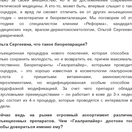
тетической медицины. А кто-то, может быть, впервые слышит о та
роцедуре, и вряд ли сможет отличить ее от других инъекционн
етодик – мезотерапии и биоревитализации. Мы поговорим об эт
етодике со специалистом клиники «Реформа», кандидат
едицинских наук, врачом-дерматокосметологом, Ольгой Сергеевн
арваричевой.
льга Сергеевна, что такое биорепарация?
нъекционная процедура нового поколения, которая способна 
лько сохранить молодость, но и возвратить ее, причем максимал
стественно. Биорепаранты «Гиалрипайер», которыми проводит
роцедура, – это хорошо известная в косметологии гиалуронов
ислота с пришитыми витаминами, аминокислотам
икроэлементами, но модифицированная особым способом
вердофазной модификацией. За счет чего препарат облада
езусловными преимуществами – он работает в коже до 3-х недел
рс состоит из 4-х процедур, которые проводятся с интервалом 
дели.
ейчас ведь на рынке огромный ассортимент различн
нъекционных препаратов. Чем «Гиалрипайер» достоен тог
тобы довериться именно ему?