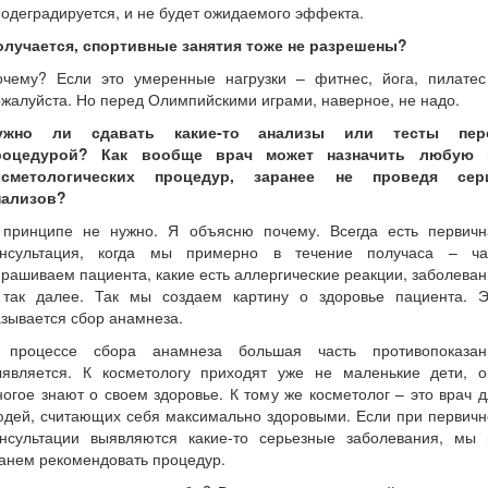
одеградируется, и не будет ожидаемого эффекта.
олучается, спортивные занятия тоже не разрешены?
очему? Если это умеренные нагрузки – фитнес, йога, пилатес
жалуйста. Но перед Олимпийскими играми, наверное, не надо.
ужно ли сдавать какие-то анализы или тесты пер
роцедурой? Как вообще врач может назначить любую 
осметологических процедур, заранее не проведя сер
нализов?
 принципе не нужно. Я объясню почему. Всегда есть первичн
онсультация, когда мы примерно в течение получаса – ча
рашиваем пациента, какие есть аллергические реакции, заболева
 так далее. Так мы создаем картину о здоровье пациента. Э
зывается сбор анамнеза.
 процессе сбора анамнеза большая часть противопоказан
ыявляется. К косметологу приходят уже не маленькие дети, о
огое знают о своем здоровье. К тому же косметолог – это врач 
юдей, считающих себя максимально здоровыми. Если при первичн
онсультации выявляются какие-то серьезные заболевания, мы 
анем рекомендовать процедур.