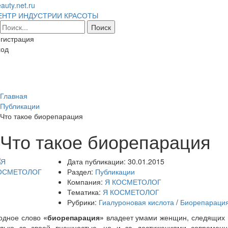
auty.net.ru
ЕНТР ИНДУСТРИИ КРАСОТЫ
гистрация
ход
Toggl
naviga
Главная
Публикации
Что такое биорепарация
Что такое биорепарация
Дата публикации:
30.01.2015
Раздел:
Публикации
Компания:
Я КОСМЕТОЛОГ
Тематика:
Я КОСМЕТОЛОГ
Рубрики:
Гиалуроновая кислота
/
Биорепараци
одное слово
«биорепарация»
владеет умами женщин, следящих 
олько за своей внешностью, но и за достижениями современн