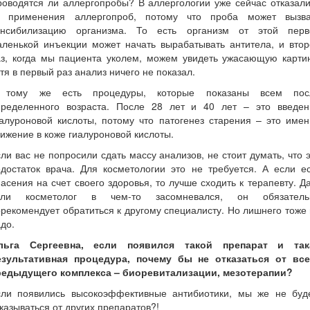
оводятся ли аллергопробы? В аллергологии уже сейчас отказал
т применения аллергопроб, потому что проба может вызва
енсибилизацию организма. То есть организм от этой перв
аленькой инъекции может начать вырабатывать антитела, и втор
аз, когда мы пациента уколем, можем увидеть ужасающую картин
тя в первый раз анализ ничего не показал.
 тому же есть процедуры, которые показаны всем пос
пределенного возраста. После 28 лет и 40 лет – это введен
алуроновой кислоты, потому что патогенез старения – это име
ижение в коже гиалуроновой кислоты.
ли вас не попросили сдать массу анализов, не стоит думать, что 
достаток врача. Для косметологии это не требуется. А если е
асения на счет своего здоровья, то лучше сходить к терапевту. Д
сли косметолог в чем-то засомневался, он обязатель
рекомендует обратиться к другому специалисту. Но лишнего тоже
до.
льга Сергеевна, если появился такой препарат и так
езультативная процедура, почему бы не отказаться от все
редыдущего комплекса – биоревитализации, мезотерапии?
сли появились высокоэффективные антибиотики, мы же не буд
казываться от других препаратов?!