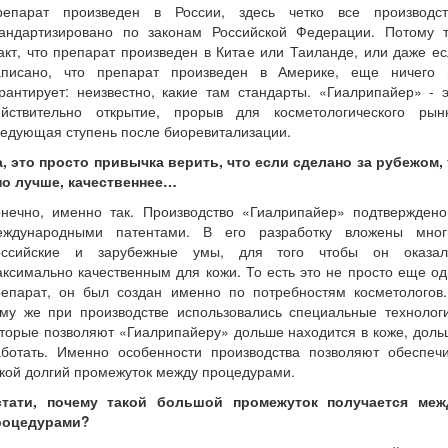
репарат произведен в России, здесь четко все производст
тандартизировано по законам Российской Федерации. Потому т
кт, что препарат произведен в Китае или Таиланде, или даже е
аписано, что препарат произведен в Америке, еще ничего 
рантирует: неизвестно, какие там стандарты. «Гиалрипайер» - 
ействительно открытие, прорыв для косметологического рынк
едующая ступень после биоревитализации.
а, это просто привычка верить, что если сделано за рубежом, 
но лучше, качественнее…
онечно, именно так. Производство «Гиалрипайер» подтверждено
еждународными патентами. В его разработку вложены мног
оссийские и зарубежные умы, для того чтобы он оказал
ксимально качественным для кожи. То есть это не просто еще о
репарат, он был создан именно по потребностям косметологов.
ому же при производстве использовались специальные технологи
торые позволяют «Гиалрипайеру» дольше находится в коже, дол
аботать. Именно особенности производства позволяют обеспечи
кой долгий промежуток между процедурами.
стати, почему такой большой промежуток получается меж
роцедурами?