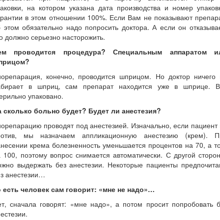
аковки, на котором указана дата производства и номер упаков
рантии в этом отношении 100%. Если Вам не показывают препар
 этом обязательно надо попросить доктора. А если он отказыва
о должно серьезно насторожить.
ем проводится процедура? Специальным аппаратом и
прицом?
иорепарация, конечно, проводится шприцом. Но доктор ничего 
абирает в шприц, сам препарат находится уже в шприце. В
ерильно упаковано.
а сколько больно будет? Будет ли анестезия?
орепарацию проводят под анестезией. Изначально, если пациент
ротив, мы назначаем аппликационную анестезию (крем). П
несении крема болезненность уменьшается процентов на 70, а т
 100, поэтому вопрос снимается автоматически. С другой сторо
ожно выдержать без анестезии. Некоторые пациенты предпочита
ез анестезии…
о есть человек сам говорит: «мне не надо»…
т, сначала говорят: «мне надо», а потом просит попробовать 
естезии.