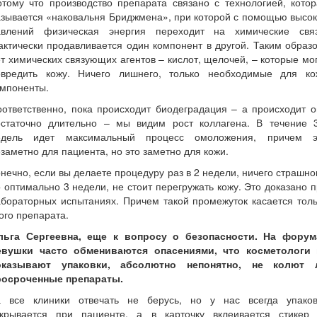
тому что производство препарата связано с технологией, кото
зывается «наковальня Бриджмена», при которой с помощью высо
авлений физическая энергия переходит на химические связ
ктически продавливается один компонент в другой. Таким образ
т химических связующих агентов – кислот, щелочей, – которые мо
овредить кожу. Ничего лишнего, только необходимые для ко
омпоненты.
ответственно, пока происходит биодеградация – а происходит 
остаточно длительно – мы видим рост коллагена. В течение 3
едель идет максимальный процесс омоложения, причем э
заметно для пациента, но это заметно для кожи.
нечно, если вы делаете процедуру раз в 2 недели, ничего страшно
 оптимально 3 недели, не стоит перегружать кожу. Это доказано 
бораторных испытаниях. Причем такой промежуток касается тол
ого препарата.
льга Сергеевна, еще к вопросу о безопасности. На форум
евушки часто обмениваются опасениями, что косметологи 
оказывают упаковки, абсолютно непонятно, не колют 
росроченные препараты.
а все клиники отвечать не берусь, но у нас всегда упаков
скрывается при пациенте, а в карточку вклеивается стикер 