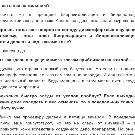
о есть все по желанию?
онечно. Но в принципе биоревитализация и биорепарац
едусматривают анестезию. Анестезия здесь показана и разрешена
орошо, тогда еще вопрос по поводу дискомфортных ощущени
о-моему, когда колют биорепарацию и биоревитализаци
колы делают и под глазами тоже?
, конечно да.
от как здесь с ощущениями: к глазам приближаются с иглой…
думаю, что страшно первый раз, безусловно. Но если вы попал
ки профессионала, то глаз вам точно не повредят. И для глаз это 
аз идеальный вариант. Ведь морщины в этом месте очень труд
ддаются коррекции.
асколько быстро следы от уколов пройдут? Если выходн
ожно дома посидеть и все отменить, то в понедельник точно 
аботу нужно.
бычно мы процедуру делаем в пятницу вечером. В понедельн
апулы еще присутствуют, но это не следы от инъекций – э
ровности кожи вследствие созданного депо препаратов. Но они
мешают пойти на работу, ведь можно спокойно нанести космети