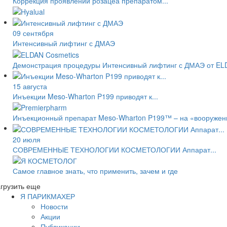
Коррекция проявлений розацеа препаратом...
09 сентября
Интенсивный лифтинг с ДМАЭ
Демонстрация процедуры Интенсивный лифтинг с ДМАЭ от EL
15 августа
Инъекции Meso-Wharton P199 приводят к...
Инъекционный препарат Meso-Wharton P199™ – на «вооружении
20 июля
СОВРЕМЕННЫЕ ТЕХНОЛОГИИ КОСМЕТОЛОГИИ Аппарат...
Самое главное знать, что применить, зачем и где
грузить еще
Я ПАРИКМАХЕР
Новости
Акции
Публикации