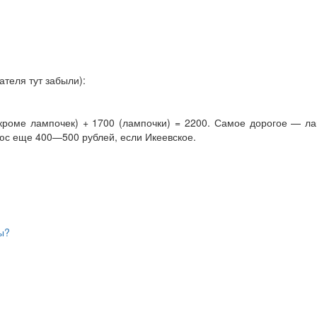
ателя тут забыли):
кроме лампочек) + 1700 (лампочки) = 2200. Самое дорогое — лам
люс еще 400—500 рублей, если Икеевское.
ы?