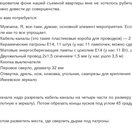
ешоватом фоне нашей съемной квартиры мне не хотелось рубитьс
жно довести до совершенства.
о вам потребуется:
 Мужчина. Я, все-таки, думаю, основной элемент мероприятия. Ес
ле как-то все упрощает.
 Кабель-каналы (это такие пластиковые короба для проводков) — 2 
 Керамические патроны Е14, 11 штук (у нас 11 лампочек, можно сд
 Матовые энергосберегающие лампы с цоколем Е14 (у нас 11 Вт), ц
 Двухжильный провод 2х1,5 сечением 1,5 мм (у нас ушло 3,5 м)
 Кнопка выключателя
 Перовое сверло, диаметр 32 мм
 Отвертка, дрель, нож, ножовка, угольник, саморезы для крепления 
 Икеевское зеркало
ачала надо разрезать кабель-каналы на четыре части по размеру
лотную к зеркалу). Потом обрезать концы кусков под углом 45 град
том разметить места, где сверлить дырки под патроны: