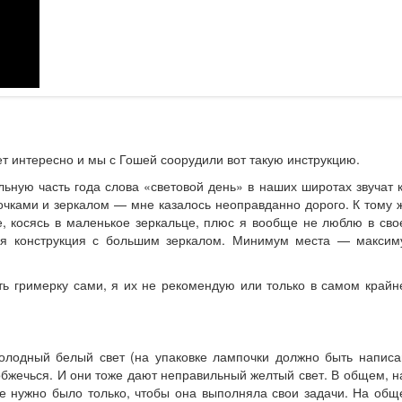
дет интересно и мы с Гошей соорудили вот такую инструкцию.
льную часть года слова «световой день» в наших широтах звучат 
почками и зеркалом — мне казалось неоправданно дорого. К тому 
ке, косясь в маленькое зеркальце, плюс я вообще не люблю в св
ная конструкция с большим зеркалом. Минимум места — максим
ть гримерку сами, я их не рекомендую или только в самом край
холодный белый свет (на упаковке лампочки должно быть написа
обжечься. И они тоже дают неправильный желтый свет. В общем, 
не нужно было только, чтобы она выполняла свои задачи. На об