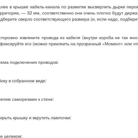
алее в крышке кабель-канала по разметке высверлить дырки пер
рритории, — 32 мм, соответственно они очень плотно будут держат
дберите сверло соответствующего размера (и, если надо, подбери
торожно извлеките провода из кабеля (внутри короба не так мн
фиксируйте его (можно приклеить на прозрачный «Момент» или что-
хема подключения проводов:
оку в собранном виде:
епим саморезами к стене:
крыть крышку и вкрутить лампочки:
е целиком: