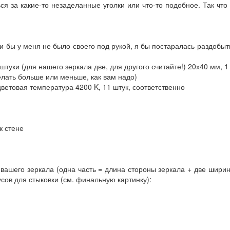
я за какие-то незаделанные уголки или что-то подобное. Так чт
ли бы у меня не было своего под рукой, я бы постаралась раздобы
штуки (для нашего зеркала две, для другого считайте!) 20х40 мм, 
елать больше или меньше, как вам надо)
ветовая температура 4200 K, 11 штук, соответственно
к стене
 вашего зеркала (одна часть = длина стороны зеркала + две шири
усов для стыковки (см. финальную картинку):