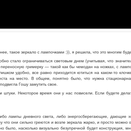
нее, такое зеркало с лампочками :)), я решила, что это многим бу
бно стало ограничиваться световым днем (учитывая, что значите
ю переносную гримерку — такой как бы чемодан на ножках, с лам
слишком удобно, все равно приходится ютиться на каком-то клоч
еста на место. В общем, понятно было, что нужна стационар
подвигла Гошу замутить свое.
и штуки. Некоторое время они у нас повисели. Если будете дела
 либо лампы дневного света, либо энергосберегающие, дающие 
 что они сильно греются и возле зеркала жарко, и просто можно 
но было, насколько визуально безупречной будет конструкция, м