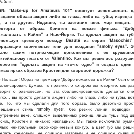
Райли".
SN: "Make-up for Amateurs 101″ советует использовать д
оздания образа акцент либо на глаза, либо на губы; изредка 
о, и на другое. Недавно, ты заставил весь мир пищать 
осторга от образа Кристен на показе фильма "Доб
ожаловать к Райли" в Нью-Йорке. Ты сделал акцент на губ
спользуя кремовую помаду Beauté из серии ‘Masochist’
ерцающие коричневые тени для создания "smoky eyes". Э
тало таким потрясающим дополнением к ее кружевно
октейльному платью от Valentino. Как вы решились разруши
тереотип "сделать акцент на что-то одно" и создать один 
амых ярких образов Кристен для ковровой дорожки?
 Нельсон: Образ на премьере "Добро пожаловать к Райли" был оч
алансирован. Думаю, то правило, о котором вы говорите, как ра
оворит о равновесии, но эта сбалансированность делается оче
гко… вы просто делаете акцент либо на глаза, либо на губы, во
се. То, что мы сделали для того образа, было довольно прост
мешанный стиль "smoky eyes", без резких линий, подводок 
нутреннем веке, слишком выделенных ресниц, лишь тушь под цв
есниц Кристен и никаких накладных. Мы также исключили румян
олько нейтральный серо-коричневый контур, а цвет губ мы реши
делать кремовым, не слишком матовым и не слишком сияющи