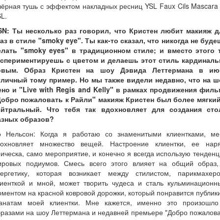
чёрная тушь с эффектом накладных ресниц YSL Faux Cils Mascara
L.
SN: Ты несколько раз говорил, что Кристен любит макияж д
аз в стиле "smoky eye". Ты как-то сказал, что никогда не буд
елать "smoky eyes" в традиционном стиле; и вместо этого 
кспериментируешь с цветом и делаешь этот стиль кардиналь
овым. Образ Кристен на шоу Дэвида Леттермана в ию
тличный тому пример. Но мы также видели недавно, что на ш
ено и "Live with Regis and Kelly" в рамках продвижения филь
Добро пожаловать к Райли" макияж Кристен был более мягкий
ейтральный. Что тебя так вдохновляет для создания сто
азных образов?
о Нельсон: Когда я работаю со знаменитыми клиентками, ме
дохновляет множество вещей. Настроение клиентки, ее наря
ическа, само мероприятие, и конечно я всегда использую тенден
ировых подиумов. Смесь всего этого влияет на общий образ,
нергетику, которая возникает между стилистом, парикмахеро
лиенткой и мной, может творить чудеса и сталь кульминационн
ментом на красной ковровой дорожки, который понравится публик
анатам моей клиентки. Мне кажется, именно это произошло
разами на шоу Леттермана и недавней премьере "Добро пожалов