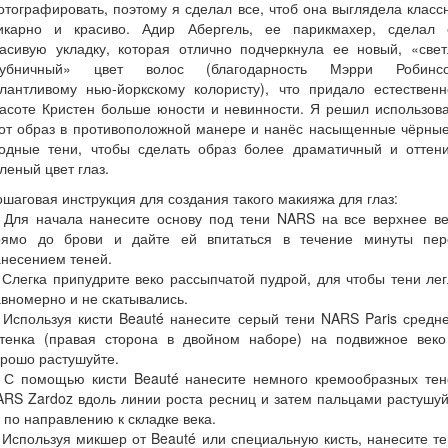
тографировать, поэтому я сделал все, чтоб она выглядела класс
икарно и красиво. Адир Абергель, ее парикмахер, сделал 
расивую укладку, которая отлично подчеркнула ее новый, «свет
лубничный» цвет волос (благодарность Мэрри Робинсо
алантливому нью-йоркскому колористу), что придало естественн
асоте Кристен больше юности и невинности. Я решил использов
тот образ в противоположной манере и нанёс насыщенные чёрные
годные тени, чтобы сделать образ более драматичный и оттени
леный цвет глаз.
шаговая инструкция для создания такого макияжа для глаз:
. Для начала нанесите основу под тени NARS на все верхнее ве
рямо до брови и дайте ей впитаться в течение минуты пер
несением теней.
 Слегка припудрите веко рассыпчатой пудрой, для чтобы тени ле
вномерно и не скатывались.
 Используя кисти Beauté нанесите серый тени NARS Paris средн
ттенка (правая сторона в двойном наборе) на подвижное веко
рошо растушуйте.
. С помощью кисти Beauté нанесите немного кремообразных тен
RS Zardoz вдоль линии роста ресниц и затем пальцами растушу
 по направлению к складке века.
 Используя микшер от Beauté или специальную кисть, нанесите т