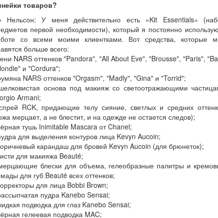
инейки товаров?
о Нельсон: У меня действительно есть «Kit Essentials» (наб
едметов первой необходимости), который я постоянно использу
аботе со всеми моими клиентками. Вот средства, которые м
авятся больше всего:
тени NARS оттенков "Pandora", "All About Eve", "Brousse", "Paris", "Bal
londie" и "Cordura";
румяна NARS оттенков "Orgasm", "Madly", "Gina" и "Torrid";
 шелковистая основа под макияж со светоотражающими частица
orgio Armani;
 спрей RCK, придающие телу сияние, светлых и средних оттенк
ожа мерцает, а не блестит, и на одежде не остается следов);
чёрная тушь Inimitable Mascara от Chanel;
пудра для выделения контуров лица Kevyn Aucoin;
коричневый карандаш для бровей Kevyn Aucoin (для брюнеток);
кисти для макияжа Beauté;
 мерцающие блески для объема, гелеобразные палитры и кремов
мады для губ Beauté всех оттенков;
корректоры для лица Bobbi Brown;
рассыпчатая пудра Kanebo Sensai;
жидкая подводка для глаз Kanebo Sensai;
чёрная гелеевая подводка MAC;