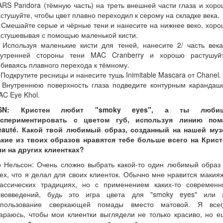
RS Pandora (тёмную часть) на треть внешней части глаза и хор
стушуйте, чтобы цвет плавно переходил к серому на складке века.
 Смешайте серые и чёрные тени и нанесите на нижнее веко, хор
стушевывая с помощью маленькой кисти.
 Используя маленькие кисти для теней, нанесите 2/ часть век
нутренней стороны тени MAC Cranberry и хорошо растушуйт
биваясь плавного перехода к тёмному.
 Подкрутите ресницы и нанесите тушь Inimitable Mascara от Chanel.
. Внутреннюю поверхность глаза подведите контурным карандаш
C Eye Khol.
SN: Кристен любит "smoky eyes", а ты люби
кспериментировать с цветом губ, используя линию пом
eauté. Какой твой любимый образ, созданный на нашей муз
акие из твоих образов нравятся тебе больше всего на Крист
ли на других клиентках?
о Нельсон: Очень сложно выбрать какой-то один любимый образ 
ех, что я делал для своих клиенток. Обычно мне нравится макия
лассических традициях, но с применением каких-то современн
ововведений, будь это игра цвета для "smoky eyes" или 
спользование сверкающей помады вместо матовой. Я всег
араюсь, чтобы мои клиентки выглядели не только красиво, но 