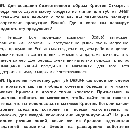
SN: Для создания божественного образа Кристен Стюарт, 
сегда используете массу средств из линии для губ от Beaut
асскажите нам немного о том, как вы планируете расширя
ссортимент продукции Beauté. Где и когда вы планируе
родавать эту продукцию?
о Нельсон: Вся продукция компании Beauté выпускает
граниченными сериями, и поступает на рынок очень медленно
егда продуманно. Всё, что мы создаем и над чем работаем, делае
сключительно в соответствии с моими стандартами качества и м
изнес-партнер Дон Берард очень внимательно подходит к вопро
азмещения нашей продукции в магазинах, для того, что
ддерживать имидж марки и её эксклюзивность.
SN: Применяя косметику для губ Beauté как основной элемен
ам нравится как ты любишь сочетать бренды и и марки
акияже Кристен и других твоих клиенток. Признаемся, н
ришлось побегать по магазинам, чтобы найти тени такого 
ттенка, что ты использовал в макияже Кристен. Есть ли какие-
азовые средства, которые ты всегда используешь, ил
озможно, для каждой клиентки они индивидуальны? На рын
только разных линий, какие же из брендов вдохновля
оздателей косметики Beauté на расширение собственн