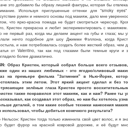
аче это добавило бы образу лишней фактуры, которая бы отвлек
нимание. Используя приглушенные оттенки для "smoky eyes"
сутствие румян и немного основы под макияж, дало мне уверенно
том, что ярко-красна помада не будет смотреться чересчур. Кр
го, Кристен прекрасна и любит экспериментировать с макияжем
о не первый раз, когда мы делаем акцент на губы и глаза; мы 
елали нечто подобное для шоу Джимми Фэллона, когда Крист
остыла, и нам потребовалась создать более жесткий образ, чем 
атья от Valentino, так как под глазами были темные круги и 
гладило более драматично.
SN: Образ Кристен, который собрал больше всего отзывов,
акже один из наших любимых - это ягодно/сливовый маки
лаз на премьере фильма "Затмения" в Нью-Йорке, котор
остоялась этим летом. Этот яркий акцент сделал и без то
отрясающие зелёные глаза Кристен просто восхитительным
ристен также понравился этот макияж, как и нам? Ранее ты у
ассказывал, как создавал этот образ, но нам бы хотелось узна
ольше деталей, о том какие особые техники нанесения макия
ы использовал, чтобы добиться конечного результата?
 Нельсон: Кристен тогда только изменила свой цвет волос, и я зн
то будет фурор на красной ковровой дорожке, и её будут мно