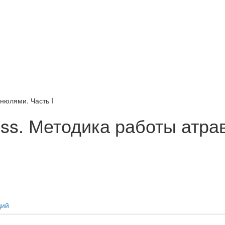
нюлями. Часть I
ess. Методика работы атр
ций