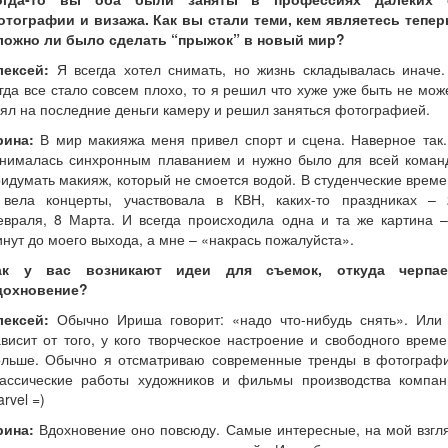
отографии и визажа. Как вы стали теми, кем являетесь тепер
ложно ли было сделать “прыжок” в новый мир?
лексей:
Я всегда хотел снимать, но жизнь складывалась иначе.
гда все стало совсем плохо, то я решил что хуже уже быть не мож
ял на последние деньги камеру и решил заняться фотографией.
рина:
В мир макияжа меня привел спорт и сцена. Наверное так.
анималась синхронным плаванием и нужно было для всей коман
идумать макияж, который не смоется водой. В студенческие врем
 вела концерты, участвовала в КВН, каких-то праздниках – 
евраля, 8 Марта. И всегда происходила одна и та же картина –
нут до моего выхода, а мне – «накрась пожалуйста».
ак у вас возникают идеи для съемок, откуда черпае
дохновение?
лексей:
Обычно Ириша говорит: «надо что-нибудь снять». Или 
висит от того, у кого творческое настроение и свободного врем
ольше. Обычно я отсматриваю современные тренды в фотографи
лассические работы художников и фильмы производства компан
rvel =)
рина:
Вдохновение оно повсюду. Самые интересные, на мой взгля