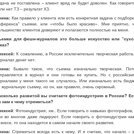
дача не поставлена – клиент вряд ли будет доволен. Как говорит
ли нет ТЗ – результат ХЗ.
рина:
Как правило у клиента или есть конкретная задача с подбор
еференса* съемки, или «чтобы было красиво». Мне приятно, ч
льшинство клиентов доверяют и полагаются полностью на меня.
ъемки для фешн-журналов это больше искусство или “сухо
аказ?
лексей:
К сожалению, в России исключительно творческая работа
рналах денег нет.
рина:
Бывало такое, что съемка изначально творческая. Пот
тправляется в журнал и они готовы ее купить. Но с российски
рналами у меня такого не случалось. Или изначально есть бюд
 журнальную съемку, но он, как правило, очень скромный.
асколько развитой вы считаете фотоиндустрию в России? Ес
и нам к чему стремиться?
лексей
: Фотоиндустрия, хм.. Если говорить о навыках фотографов,
и во многом даже лидируют. Если говорить о фотоиндустрии ка
знесе, то она находится в самом начале своего развития.
рина:
Стремиться всегда есть к чему. И я считаю, что начало – 