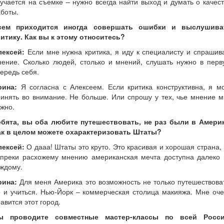
учается на съемке – нужно всегда найти выход и думать о качес
боты.
сем приходится иногда совершать ошибки и выслушива
ритику. Как вы к этому относитесь?
лексей:
Если мне нужна критика, я иду к специалисту и спрашив
нение. Сколько людей, столько и мнений, слушать нужно в перв
ередь себя.
рина:
Я согласна с Алексеем. Если критика конструктивна, я мо
инять во внимание. Не больше. Или спрошу у тех, чье мнение 
жно.
ебята, вы оба любите путешествовать, не раз были в Америк
ак в целом можете охарактеризовать Штаты?
лексей:
О дааа! Штаты это круто. Это красивая и хорошая страна,
опреки расхожему мнению американская мечта доступна далеко 
ждому.
рина:
Для меня Америка это возможность не только путешествова
 и учиться. Нью-Йорк – коммерческая столица макияжа. Мне оч
авится этот город.
ы проводите совместные мастер-классы по всей Росси