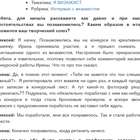
Тематика:
Я ВИЗАЖИСТ
Рубрика:
Интервью с визажистом
ебята, для начала расскажите как давно и при как
бстоятельствах вы познакомились? Каким образом в ито
ложился ваш творческий союз?
лексей:
Я начну. Познакомились мы на конкурсе по креативно
акияжу. Ирина принимала участие, а я пришел снимать 
риглашению одного из визажистов. Настроение было прекрасное
ебное и язвительное, поэтому позволил себе комментарий каса
нкурсной работы Ирины. Что-то про тон сказал.
рина:
Да, я помню этот момент: «Тебе не кажется что тон слишк
мный?». Я репетировала этот макияж ни один раз, и каждый прод
ыл записан в конкурсный лист. А тут какой-то фотограф реш
умничать?? Подумала, что обязательно поработаю с ним как-нибу
а конкурсе я тогда стала бронзовым призером, и вскоре звон
ексея с предложением поработать не заставил себя ждать.
лексей:
Мы поработали, мне все понравилось. Так и стали работ
есте.
рина:
Конечно понравилось, когда ретачить нечего.
огда-то вы оба были заняты в профессиях далеких 