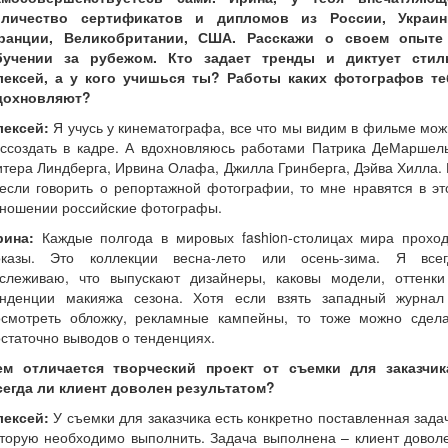
оличество сертификатов и дипломов из России, Украин
ранции, Великобритании, США. Расскажи о своем опыте
бучении за рубежом. Кто задает тренды и диктует стил
лексей, а у кого учишься ты? Работы каких фотографов те
дохновляют?
лексей:
Я учусь у кинематографа, все что мы видим в фильме мо
оссоздать в кадре. А вдохновляюсь работами Патрика ДеМаршель
тера Линдберга, Ирвина Олафа, Джилла Гринберга, Дэйва Хилла.
если говорить о репортажной фотографии, то мне нравятся в э
тношении российские фотографы.
рина:
Каждые полгода в мировых fashion-столицах мира проход
оказы. Это коллекции весна-лето или осень-зима. Я всег
тслеживаю, что выпускают дизайнеры, каковы модели, оттенки
енденции макияжа сезона. Хотя если взять западный журнал
осмотреть обложку, рекламные кампейны, то тоже можно сдела
статочно выводов о тенденциях.
ем отличается творческий проект от съемки для заказчик
сегда ли клиент доволен результатом?
лексей:
У съемки для заказчика есть конкретно поставленная зада
торую необходимо выполнить. Задача выполнена – клиент довол