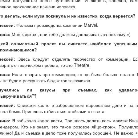
ъемки получаются после путешествий. И любовь, конечно, сам
авное вдохновение в жизни человека.
о делать, если муза покинула и не известно, когда вернется?
лексей:
Фильмы производства компании Marvel.
рина:
Мне кажется, они тебе должны доплачивать за рекламу =)
акой совместный проект вы считаете наиболее успешным
апоминающимся?
лексей:
Здесь следует отделять творчество от коммерции. Ес
ворить о творческом проекте, то это Theatre.
рина:
Если говорить про коммерцию, то где была больше оплата.
 не будем раскрывать бюджетов заказчиков.
лучались ли казусы при съемках, как удавало
выкручиваться”?
лексей:
Снимали как-то в заброшенном паровозном депо и на н
пал бомж. Пришлось отбиваться стойками от света.
рина:
Я забывала как-то кисти. Пришлось делать весь макияж Bea
ендером. Кто не знает, это такое розовое яйцо-спонж. Получил
лично! Да и съемка в депо тоже получилась хорошей. Не важно, 