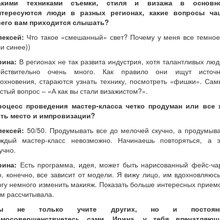
акими техниками съемки, стиля и визажа в основн
нтересуются люди в разных регионах, какие вопросы ча
сего вам приходится слышать?
лексей:
Что такое «смешанный» свет? Почему у меня все темное)
и синее))
рина:
В регионах не так развита индустрия, хотя талантливых лю
ействительно очень много. Как правило они ищут источн
охновения, стараются узнать технику, посмотреть «фишки». Са
стый вопрос – «А как вы стали визажистом?».
роцесс проведения мастер-класса четко продуман или все 
сть место и импровизации?
лексей:
50/50. Продумывать все до мелочей скучно, а продумыва
аждый мастер-класс невозможно. Начинаешь повторяться, а э
учно.
рина:
Есть программа, идея, может быть нарисованный фейс-чар
, конечно, все зависит от модели. Я вижу лицо, им вдохновляюс
гу немного изменить макияж. Показать больше интересных прием
м рассчитывала.
ы не только учите других, но и постоян
амосовершенствуетесь сами. Ирина, у тебя впечатляющ